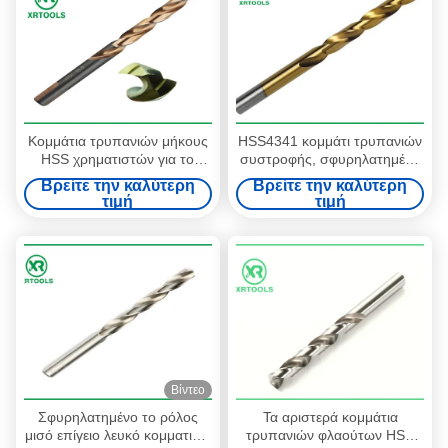
Κομμάτια τρυπανιών μήκους
HSS4341 κομμάτι τρυπανιών
HSS χρηματιστών για το
συστροφής, σφυρηλατημένα
ανοξείδωτο 3 επίπεδα ο
ρόλος μισά κομμάτια επίγειων
Βρείτε την καλύτερη
Βρείτε την καλύτερη
στροβιλο Max μετάλλων
ντυμένα κασσίτερος hss
τιμή
τιμή
τρυπανιών
Βίντεο
Σφυρηλατημένο το ρόλος
Τα αριστερά κομμάτια
μισό επίγειο λευκό κομματιών
τρυπανιών φλαούτων HSS