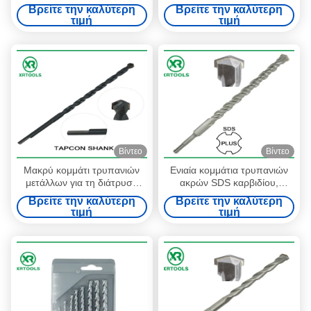
τρυπανιών HSS τελείωσε την
για το λευκό μετάλλων
Βρείτε την καλύτερη
Βρείτε την καλύτερη
ευθεία κνήμη DIN 338 ευθύ
τελείωσαν την ευθεία κνήμη
τιμή
τιμή
κομμάτι τρυπανιών κνημών
DIN 338
Βίντεο
Βίντεο
Μακρύ κομμάτι τρυπανιών
Ενιαία κομμάτια τρυπανιών
μετάλλων για τη διάτρυση
ακρών SDS καρβιδίου,
των πειραματικών τρυπών,
συγκεκριμένο κομμάτι
Βρείτε την καλύτερη
Βρείτε την καλύτερη
κομμάτι τρυπανιών τσιμέντου
τρυπανιών πυρήνων για το
τιμή
τιμή
αγκύρων βιδών Tapcon
σκληρό Stone