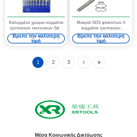
Καλυμμένα χρώμιο κομμάτια
Μακριά SDS φλαούτων Λ
τρυπανιών τεκτονικών Sds,
κομμάτια τρυπανιών
συγκεκριμένο μακρύ κομμάτι
συστροφής, περιστροφικά
Βρείτε την καλύτερη
Βρείτε την καλύτερη
τρυπανιών τεκτονικών για το
κομμάτια τρυπανιών σφυριών
τιμή
τιμή
τούβλο
για το σκυρόδεμα
1
2
3
Μέσα Κοινωνικής Δικτύωσης