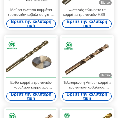
Βίντεο
Μαύρα φωτεινά κομμάτια
Φωτεινός τελειώστε τα
τρυπανιών κοβαλτίου για το
κομμάτια τρυπανιών HSS για
μέταλλο, αλεσμένο κομμάτι
το χάλυβα DIN 338 ευθέα
Βρείτε την καλύτερη
Βρείτε την καλύτερη
τρυπανιών φλαούτων
κομμάτια τρυπανιών
τιμή
τιμή
συγκεκριμένο
συστροφής κνημών αριστερά
Βίντεο
Ευθύ κομμάτι τρυπανιών
Τελειωμένο η Amber κομμάτι
κοβαλτίου κομματιών
τρυπανιών κοβαλτίου,
τρυπανιών συστροφής
παράλληλο κομμάτι
Βρείτε την καλύτερη
Βρείτε την καλύτερη
κνημών HSS DIN 338 M35
τρυπανιών συστροφής Hss
τιμή
τιμή
hss για το ανοξείδωτο
κνημών