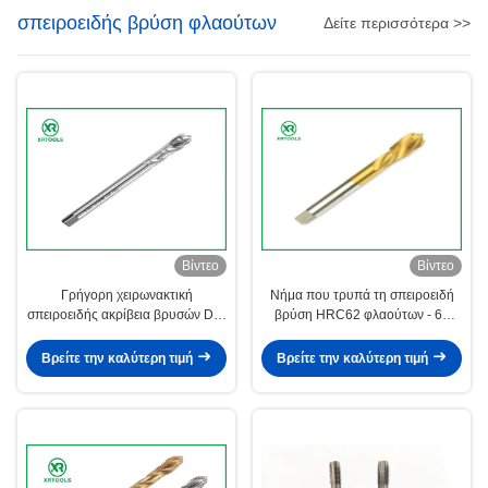
σπειροειδής βρύση φλαούτων
Δείτε περισσότερα >>
Βίντεο
Βίντεο
Γρήγορη χειρωνακτική
Νήμα που τρυπά τη σπειροειδή
σπειροειδής ακρίβεια βρυσών DIN
βρύση HRC62 φλαούτων - 66
374 6H φλαούτων για CNC τη
προσαρμοσμένα σκληρότητα
μηχανή τόρνου
μέγεθος/χρώμα
Βρείτε την καλύτερη τιμή
Βρείτε την καλύτερη τιμή