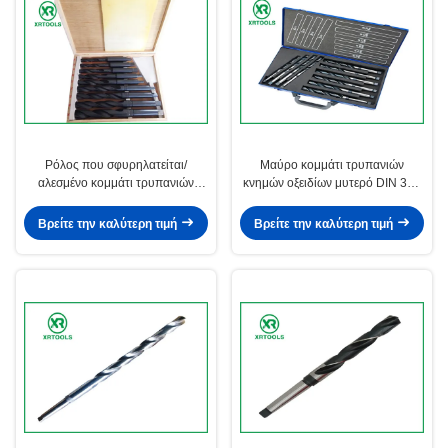
Ρόλος που σφυρηλατείται/
Μαύρο κομμάτι τρυπανιών
αλεσμένο κομμάτι τρυπανιών
κνημών οξειδίων μυτερό DIN 345
κνημών HSS μυτερό που τίθεται
για το φλάουτο μετάλλων Ν
με το ξύλινο κιβώτιο DIN 345
μέγεθος 6 - 100MM
Βρείτε την καλύτερη τιμή
Βρείτε την καλύτερη τιμή