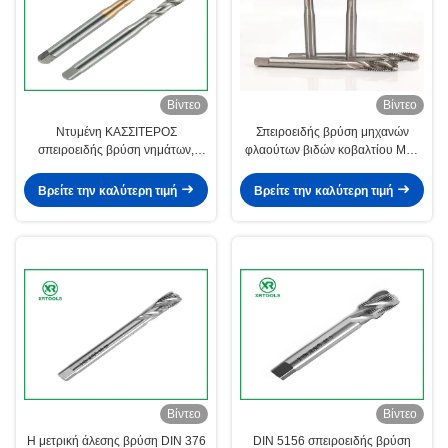
Βίντεο
Βίντεο
Ντυμένη ΚΑΣΣΙΤΕΡΟΣ
Σπειροειδής βρύση μηχανών
σπειροειδής βρύση νημάτων,
φλαούτων βιδών κοβαλτίου M35
βρύσες ενθέτων νημάτων βιδών
HSS DIN371
ανοχής 6H
Βρείτε την καλύτερη τιμή
Βρείτε την καλύτερη τιμή
Βίντεο
Βίντεο
Η μετρική άλεσης βρύση DIN 376
DIN 5156 σπειροειδής βρύση