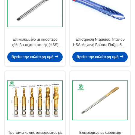
Επικαλυμμένο με κασσίτερο
Επίστρωση Νιτριδίου Τιτανίου
χάλυβα ταχείας κοπής (HSS)
HSS Μηχανή Βρύσες Παξιμαδιών
Τάπα DIN371 Εργαλείο κοπής
Βρύσης Εργαλεία Κοπής
σπειρώματος κατάλληλο για
Σπειρώματος Επιφάνειας με
Βρείτε την καλύτερη τιμή
Βρείτε την καλύτερη τιμή
βιομηχανικές εφαρμογές
Επικάλυψη Κασσίτερου για
μεταλλοτεχνίας
Εργασίες Ακριβείας
Τρυπάνια κοπής σπειρώματος με
Επιχρισμένα με κασσίτερο