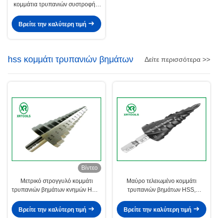
κομμάτια τρυπανιών συστροφής,
περιστροφικά κομμάτια
τρυπανιών σφυριών για το
Βρείτε την καλύτερη τιμή
σκυρόδεμα
hss κομμάτι τρυπανιών βημάτων
Δείτε περισσότερα >>
Βίντεο
Μετρικό στρογγυλό κομμάτι
Μαύρο τελειωμένο κομμάτι
τρυπανιών βημάτων κνημών HSS,
τρυπανιών βημάτων HSS,
κομμάτι τρυπανιών βημάτων
κομμάτι τρυπανιών βημάτων
χάλυβα για το σωλήνα μετάλλων
τιτανίου για το φύλλο μετάλλων
Βρείτε την καλύτερη τιμή
Βρείτε την καλύτερη τιμή