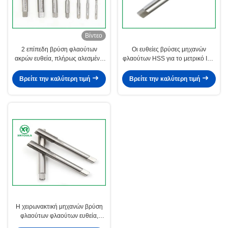
Βίντεο
2 επίπεδη βρύση φλαούτων
Οι ευθείες βρύσες μηχανών
ακρών ευθεία, πλήρως αλεσμένα
φλαούτων HSS για το μετρικό ISO
ευθέα πρότυπα βρυσών ISO529
περνούν κλωστή τελειωμένη στη
σωλήνων
λευκό επιφάνεια
Βρείτε την καλύτερη τιμή
Βρείτε την καλύτερη τιμή
Η χειρωνακτική μηχανών βρύση
φλαούτων φλαούτων ευθεία,
λευκό τελειώνει τη βρύση