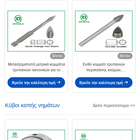
Βίντεο
Βίντεο
Μετασχηματιστή μετρικά κομμάτια
Ευθύ κομμάτι τρυπανιών
τρυπανιών τεκτονικών για το
πορσελάνης κνημών,
γυαλί/κεραμικός/την πορσελάνη
ανατιναγμένο άμμος κομμάτι
τρυπανιών τεκτονικών αντίστροφο
Βρείτε την καλύτερη τιμή
Βρείτε την καλύτερη τιμή
Κύβοι κοπής νημάτων
Δείτε περισσότερα >>