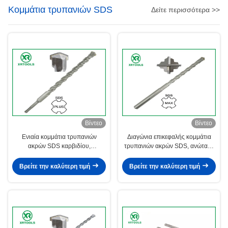
Κομμάτια τρυπανιών SDS
Δείτε περισσότερα >>
Βίντεο
Βίντεο
Ενιαία κομμάτια τρυπανιών
Διαγώνια επικεφαλής κομμάτια
ακρών SDS καρβιδίου,
τρυπανιών ακρών SDS, ανώτατα
συγκεκριμένο κομμάτι τρυπανιών
κομμάτια τρυπανιών SDS για το
πυρήνων για το σκληρό Stone
φραγμό/το τούβλο/τον τοίχο
Βρείτε την καλύτερη τιμή
Βρείτε την καλύτερη τιμή