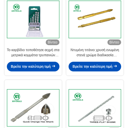
Βίντεο
Βίντεο
Το καρβίδιο τοποθέτησε αιχμή στα
Ντυμένη τιτάνιο χρυσή ενωμένη
μετρικά κομμάτια τρυπανιών
στενά χρώμα διαδικασία
τεκτονικών μέγεθος 4 - 10mm για
κομματιών τρυπανιών τεκτονικών
το γρανίτη/τις πέτρες
γυαλιού μετρική
Βρείτε την καλύτερη τιμή
Βρείτε την καλύτερη τιμή