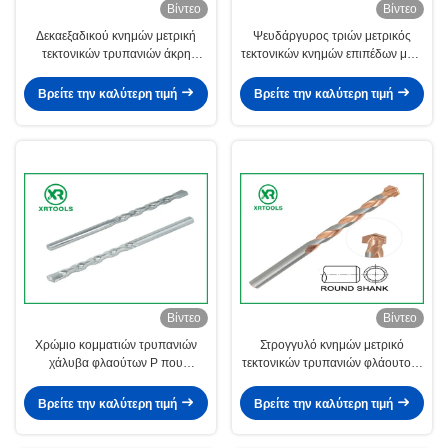
Βίντεο
Βίντεο
Δεκαεξαδικού κνημών μετρική
Ψευδάργυρος τριών μετρικός
τεκτονικών τρυπανιών άκρη
τεκτονικών κνημών επιπέδων μπιτ
καρβιδίου κομματιών διαγώνια για
τρυπανιών που καλύπτεται με την
το γυαλί/το κεραμικό κεραμίδι
αυτόματη ενωμένη στενά άκρη
Βρείτε την καλύτερη τιμή
Βρείτε την καλύτερη τιμή
Βίντεο
Βίντεο
Χρώμιο κομματιών τρυπανιών
Στρογγυλό κνημών μετρικό
χάλυβα φλαούτων Ρ που
τεκτονικών τρυπανιών φλάουτο Λ
καλύπτεται με την εύκαμπτη
κομματιών καλυμμένο χαλκός για
κνήμη θερμικής επεξεργασίας
το συγκεκριμένο τούβλο
Βρείτε την καλύτερη τιμή
Βρείτε την καλύτερη τιμή