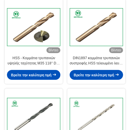
Βίντεο
Βίντεο
HSS - Κομμάτια τρυπανιών
DIN1897 κομμάτια τρυπανιών
υψηλής ταχύτητας M35 118° DIN
συστροφής HSS τελειωμένο λευκό
1897 εκτεταμένο ηλέκτρινο χρώμα
HSS - 4241 υλικό 60 -
μήκους
σκληρότητα 66HRC
Βρείτε την καλύτερη τιμή
Βρείτε την καλύτερη τιμή