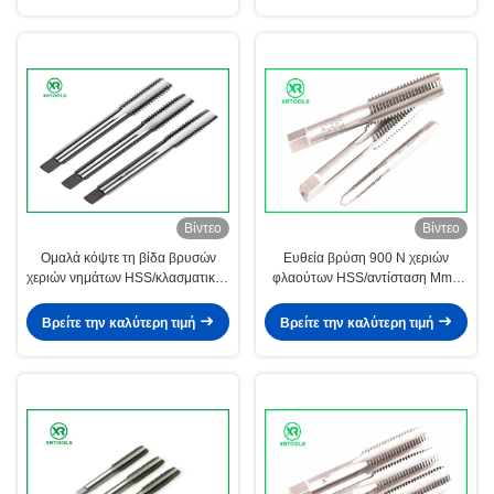
Βίντεο
Βίντεο
Ομαλά κόψτε τη βίδα βρυσών
Ευθεία βρύση 900 Ν χεριών
χεριών νημάτων HSS/κλασματικός
φλαούτων HSS/αντίσταση Mm2
για μέσω της τρύπας
με το φωτεινό τέρμα
Βρείτε την καλύτερη τιμή
Βρείτε την καλύτερη τιμή