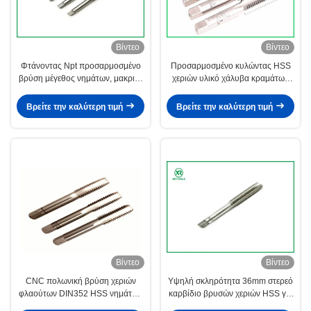
Βίντεο
Βίντεο
Φτάνοντας Npt προσαρμοσμένο
Προσαρμοσμένο κυλώντας HSS
βρύση μέγεθος νημάτων, μακριές
χεριών υλικό χάλυβα κραμάτων
μετρικές βρύσες κραμάτων
νημάτων φλαούτων βρυσών ευθύ
μαγνήσιου
Βρείτε την καλύτερη τιμή
Βρείτε την καλύτερη τιμή
Βίντεο
Βίντεο
CNC πολωνική βρύση χεριών
Υψηλή σκληρότητα 36mm στερεό
φλαούτων DIN352 HSS νημάτων
καρβίδιο βρυσών χεριών HSS για
ευθεία
τα θερμοπλαστικά μέταλλα