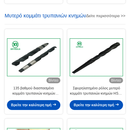
Μυτερό κομμάτι τρυπανιών κνημών
Δείτε περισσότερα >>
Βίντεο
Βίντεο
135 βαθμού διασπασμένο
Σφυρηλατημένο ρόλος μυτερό
κομμάτι τρυπανιών κνημών
κομμάτι τρυπανιών κνημών HSS -
σημείου μυτερό DIN 345 HSS -
υλικό 4241 για πλαστικό 118
υλικό τετρ.μέτρου Μορς
βαθμό
Βρείτε την καλύτερη τιμή
Βρείτε την καλύτερη τιμή