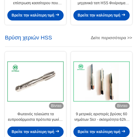
επίστρωση κασσίτερου που
μηχανικά ταπ HSS Φινίρισμα
προσφέρουν ανοχή 6H κατάλληλα
φωτεινής επιφάνειας Ευέλικτα
για επαγγελματική κοπή
εργαλεία σπειρώματος Ιδανικά για
Βρείτε την καλύτερη τιμή
Βρείτε την καλύτερη τιμή
σπειρώματος σε διαδικασίες
διάφορες βιομηχανικές εφαρμογές
μεταλλουργίας
Βρύση χεριών HSS
Δείτε περισσότερα >>
Βίντεο
Βίντεο
Φωτεινός τελειώστε τα
9 μετρικές αριστερές βρύσες 60
ευπροσάρμοστα πρότυπα γωνίας
νημάτων Sicr - σκληρότητα 62hrc
ISO529 νημάτων 66° εργαλείων
γωνία νημάτων 66 βαθμού
βρυσών χεριών HSS
Βρείτε την καλύτερη τιμή
Βρείτε την καλύτερη τιμή