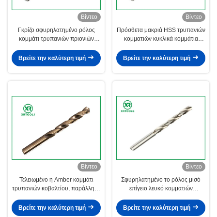
Βίντεο
Βίντεο
Γκρίζο σφυρηλατημένο ρόλος
Πρόσθετα μακριά HSS τρυπανιών
κομμάτι τρυπανιών πριονιών
κομματιών κυκλικά κομμάτια
τρυπών, ευθέα κομμάτια
τρυπανιών συστροφής κοβαλτίου
τρυπανιών σημείου καρφιών που
σημείου 135° μορφής εύκαμπτα
Βρείτε την καλύτερη τιμή
Βρείτε την καλύτερη τιμή
σφραγίζει το λογότυπο
Βίντεο
Βίντεο
Τελειωμένο η Amber κομμάτι
Σφυρηλατημένο το ρόλος μισό
τρυπανιών κοβαλτίου, παράλληλο
επίγειο λευκό κομματιών
κομμάτι τρυπανιών συστροφής
τρυπανιών HSS τελείωσε την
Hss κνημών
ευθεία κνήμη DIN 338 ευθύ
Βρείτε την καλύτερη τιμή
Βρείτε την καλύτερη τιμή
κομμάτι τρυπανιών κνημών