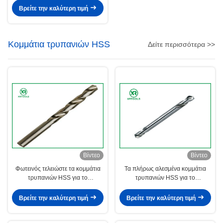
βουλωμάτων σπινθήρων νημάτων
Βρείτε την καλύτερη τιμή
Κομμάτια τρυπανιών HSS
Δείτε περισσότερα >>
Βίντεο
Βίντεο
Φωτεινός τελειώστε τα κομμάτια
Τα πλήρως αλεσμένα κομμάτια
τρυπανιών HSS για το
τρυπανιών HSS για το
χάλυβα DIN 338 ευθέα κομμάτια
μέταλλο δύο επικεφαλής διπλάσιο
τρυπανιών συστροφής κνημών
τελείωσαν το μέγεθος 2mm - 6mm
Βρείτε την καλύτερη τιμή
Βρείτε την καλύτερη τιμή
αριστερά