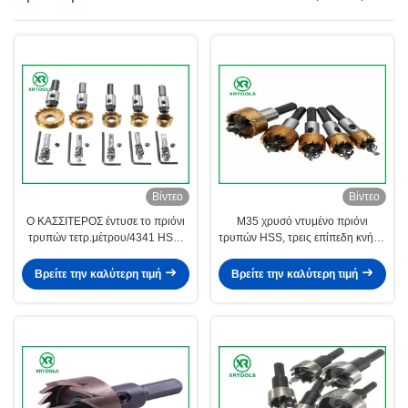
Βίντεο
Βίντεο
Ο ΚΑΣΣΙΤΕΡΟΣ έντυσε το πριόνι
M35 χρυσό ντυμένο πριόνι
τρυπών τετρ.μέτρου/4341 HSS,
τρυπών HSS, τρεις επίπεδη κνήμη
πλήρως αλεσμένος κόπτης
6mm πριόνι τρυπών 18
πριονιών τρυπών κομματιών
διασπασμένα δόντια βαθμού
Βρείτε την καλύτερη τιμή
Βρείτε την καλύτερη τιμή
τρυπανιών πυρήνων