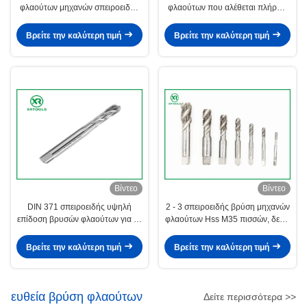
φλαούτων μηχανών σπειροειδής
φλαούτων που αλέθεται πλήρως
με το λευκό τελειώνει μέσω της
για την ακρίβεια νημάτων H1
τρύπας
σωλήνων Whitworth
Βρείτε την καλύτερη τιμή
Βρείτε την καλύτερη τιμή
Βίντεο
Βίντεο
DIN 371 σπειροειδής υψηλή
2 - 3 σπειροειδής βρύση μηχανών
επίδοση βρυσών φλαούτων για το
φλαούτων Hss M35 πισσών, δεξιά
μέγεθος μηχανών διατρήσεων
τροποποιημένα να φτάσει
M10 * 1.5mm
πρότυπα βρυσών ISO529
Βρείτε την καλύτερη τιμή
Βρείτε την καλύτερη τιμή
ευθεία βρύση φλαούτων
Δείτε περισσότερα >>