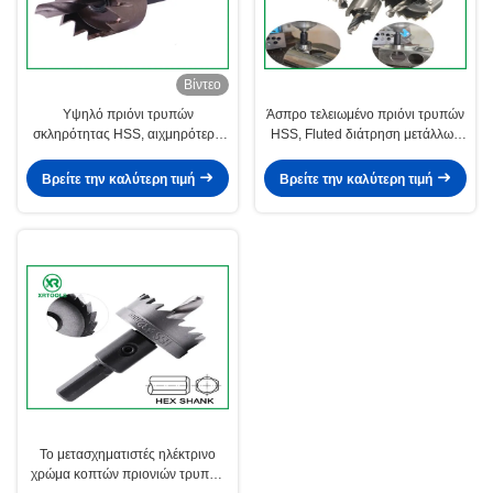
Βίντεο
Υψηλό πριόνι τρυπών
Άσπρο τελειωμένο πριόνι τρυπών
σκληρότητας HSS, αιχμηρότερο
HSS, Fluted διάτρηση μετάλλων
πριόνι τρυπών λεπίδων καθολικό
πριονιών τρυπών μετάλλων
για το ανοξείδωτο
δοντιών
Βρείτε την καλύτερη τιμή
Βρείτε την καλύτερη τιμή
Το μετασχηματιστές ηλέκτρινο
χρώμα κοπτών πριονιών τρυπών