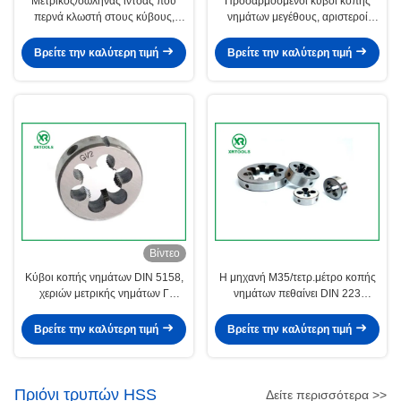
Μετρικός/σωλήνας ίντσας που
Προσαρμοσμένοι κύβοι κοπής
περνά κλωστή στους κύβους,
νημάτων μεγέθους, αριστεροί
υψηλή σκληρότητα κύβος TIAIN 1
κύβοι για την παραγωγή των
ίντσας που ντύνεται
εξωτερικών νημάτων
Βρείτε την καλύτερη τιμή
Βρείτε την καλύτερη τιμή
Βίντεο
Κύβοι κοπής νημάτων DIN 5158,
Η μηχανή M35/τετρ.μέτρο κοπής
χεριών μετρικής νημάτων Γ
νημάτων πεθαίνει DIN 223
επιφάνειας κύβων φωτεινής
τυποποιημένο υλικό χάλυβα
κραμάτων
Βρείτε την καλύτερη τιμή
Βρείτε την καλύτερη τιμή
Πριόνι τρυπών HSS
Δείτε περισσότερα >>