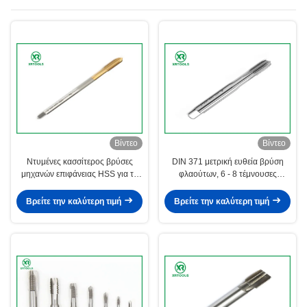
Βίντεο
Βίντεο
Ντυμένες κασσίτερος βρύσες
DIN 371 μετρική ευθεία βρύση
μηχανών επιφάνειας HSS για το
φλαούτων, 6 - 8 τέμνουσες
μη σιδηρούχο χάλυβα 4341
βρύσες νημάτων πισσών
μετάλλων υλικό
Βρείτε την καλύτερη τιμή
Βρείτε την καλύτερη τιμή