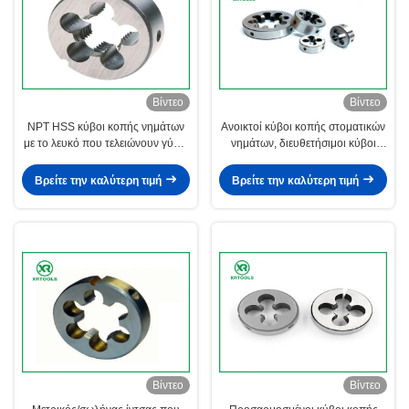
Βίντεο
Βίντεο
NPT HSS κύβοι κοπής νημάτων
Ανοικτοί κύβοι κοπής στοματικών
με το λευκό που τελειώνουν γύρω
νημάτων, διευθετήσιμοι κύβοι
από την έγκριση μορφής ISO4230
Rethreading δεκαεξαδικού για την
κοπή
Βρείτε την καλύτερη τιμή
Βρείτε την καλύτερη τιμή
Βίντεο
Βίντεο