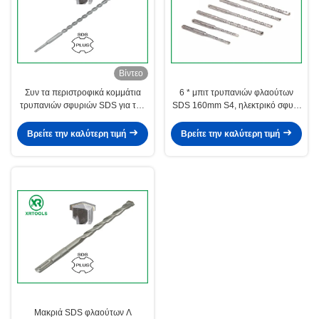
Βίντεο
Συν τα περιστροφικά κομμάτια
6 * μπιτ τρυπανιών φλαούτων
τρυπανιών σφυριών SDS για την
SDS 160mm S4, ηλεκτρικό σφυρί
ανατιναγμένη άμμος επιφάνεια
Sds YG8C συν τα κομμάτια
τύπων φλαούτων του U τούβλου
τρυπανιών
Βρείτε την καλύτερη τιμή
Βρείτε την καλύτερη τιμή
Μακριά SDS φλαούτων Λ