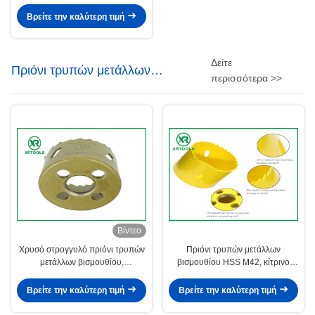
κνημών HSS δεκαεξαδικού
τελειώνει τη βέλτιστη διάρκεια
Βρείτε την καλύτερη τιμή
Δείτε
Πριόνι τρυπών μετάλλων
περισσότερα >>
βισμουθίου
Βίντεο
Χρυσό στρογγυλό πριόνι τρυπών
Πριόνι τρυπών μετάλλων
μετάλλων βισμουθίου,
βισμουθίου HSS M42, κίτρινο
τοποθετημένο αιχμή πριόνι
τελειωμένο πριόνι βαθιών τρυπών
τρυπών HSS M42 καρβίδιο με
για το ξύλο/αργίλιο
Βρείτε την καλύτερη τιμή
Βρείτε την καλύτερη τιμή
χτισμένος