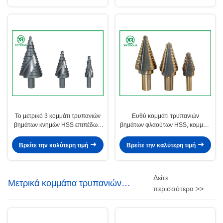
Το μετρικό 3 κομμάτι τρυπανιών
Ευθύ κομμάτι τρυπανιών
βημάτων κνημών HSS επιπέδων,
βημάτων φλαούτων HSS, κομμάτι
σπειροειδές φλάουτο επιταχύνει
τρυπανιών βημάτων 2 ίντσας για
το διακόπτη τσιπ κομματιών
την πολλαπλάσια τρύπα
Βρείτε την καλύτερη τιμή
Βρείτε την καλύτερη τιμή
τρυπανιών
Δείτε
Μετρικά κομμάτια τρυπανιών
περισσότερα >>
τεκτονικών