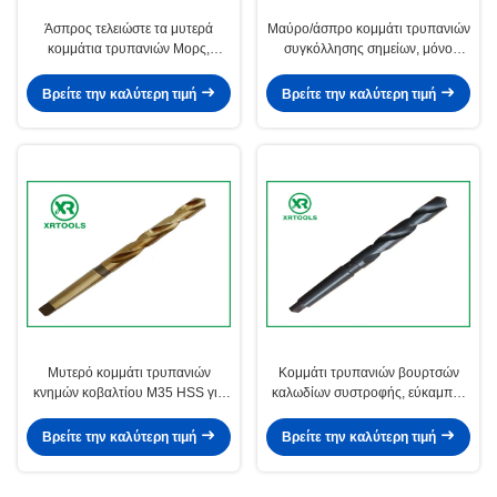
Άσπρος τελειώστε τα μυτερά
Μαύρο/άσπρο κομμάτι τρυπανιών
κομμάτια τρυπανιών Μορς,
συγκόλλησης σημείων, μόνο
επιπλέον μακριά εκλεπτυμένα
κεντραρίσματος κομμάτι
κομμάτια τρυπανιών για το
τρυπανιών χάλυβα υψηλής
Βρείτε την καλύτερη τιμή
Βρείτε την καλύτερη τιμή
μέταλλο
ταχύτητας
Μυτερό κομμάτι τρυπανιών
Κομμάτι τρυπανιών βουρτσών
κνημών κοβαλτίου M35 HSS για
καλωδίων συστροφής, εύκαμπτη
το ανοξείδωτο/αλεσμένη τη Matel
μυτερή έγκριση τρυπανιών
διαδικασία
ISO9000 συστροφής κνημών
Βρείτε την καλύτερη τιμή
Βρείτε την καλύτερη τιμή