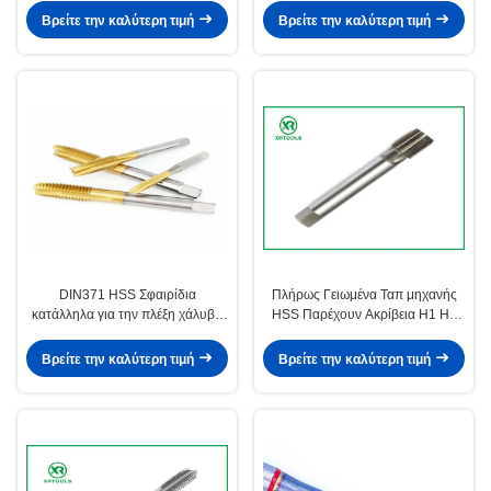
βρηχών σύνολα
Εργαλεία κοπής νήματος υψηλής
Βρείτε την καλύτερη τιμή
Βρείτε την καλύτερη τιμή
ακρίβειας για βιομηχανικά
DIN371 HSS Σφαιρίδια
Πλήρως Γειωμένα Ταπ μηχανής
κατάλληλα για την πλέξη χάλυβα
HSS Παρέχουν Ακρίβεια H1 H2
αλουμινίου και άλλων μετάλλων
H3 H4 Ιδανικά για Βιομηχανικές
σε βιομηχανικά περιβάλλοντα
Εφαρμογές Κοπής Σπειρώματος
Βρείτε την καλύτερη τιμή
Βρείτε την καλύτερη τιμή
παραγωγής