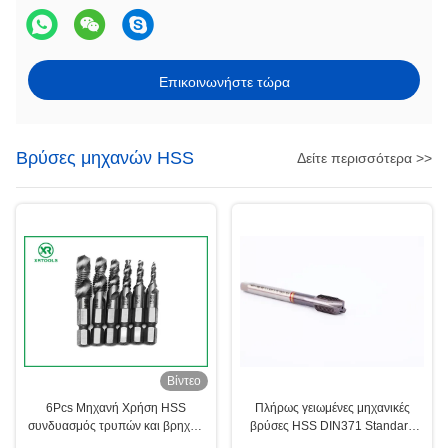
Επικοινωνήστε τώρα
Βρύσες μηχανών HSS
Δείτε περισσότερα >>
Βίντεο
6Pcs Μηχανή Χρήση HSS
Πλήρως γειωμένες μηχανικές
συνδυασμός τρυπών και βρηχών
βρύσες HSS DIN371 Standard
σύνολο, hss μηχανή βρηχών και
Featuring Pitch 0,5 έως 1,25