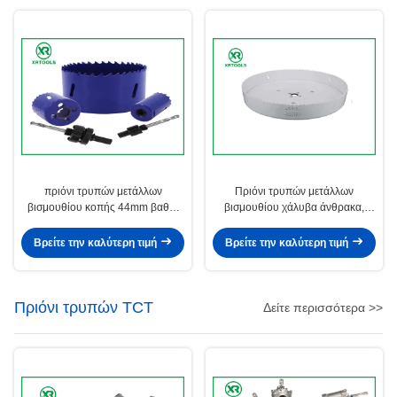
πριόνι τρυπών μετάλλων
Πριόνι τρυπών μετάλλων
βισμουθίου κοπής 44mm βαθύ,
βισμουθίου χάλυβα άνθρακα,
4/6 μεταβλητό δόντια TPI πριόνι
άκρη ενωμένη στενά επιφάνεια
τρυπών μετάλλων τέμνον
ζωγραφικής χρώματος πριονιών
Βρείτε την καλύτερη τιμή
Βρείτε την καλύτερη τιμή
τρυπών 7 ίντσας
Πριόνι τρυπών TCT
Δείτε περισσότερα >>