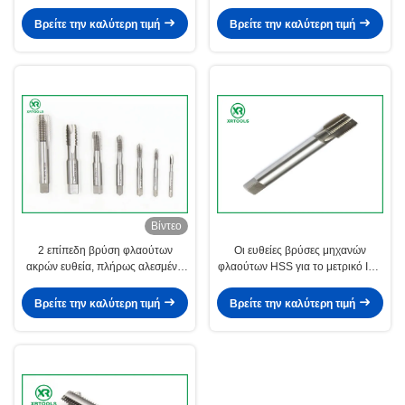
μη σιδηρούχο χάλυβα 4341
βρύσες νημάτων πισσών
μετάλλων υλικό
Βρείτε την καλύτερη τιμή
Βρείτε την καλύτερη τιμή
Βίντεο
2 επίπεδη βρύση φλαούτων
Οι ευθείες βρύσες μηχανών
ακρών ευθεία, πλήρως αλεσμένα
φλαούτων HSS για το μετρικό ISO
ευθέα πρότυπα βρυσών ISO529
περνούν κλωστή τελειωμένη στη
σωλήνων
λευκό επιφάνεια
Βρείτε την καλύτερη τιμή
Βρείτε την καλύτερη τιμή