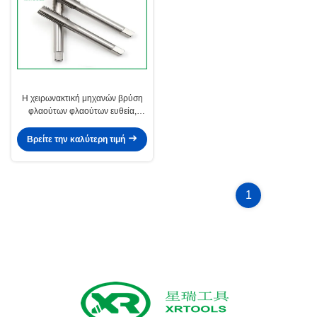
Η χειρωνακτική μηχανών βρύση
φλαούτων φλαούτων ευθεία,
λευκό τελειώνει τη βρύση
βουλωμάτων σπινθήρων νημάτων
Βρείτε την καλύτερη τιμή
1