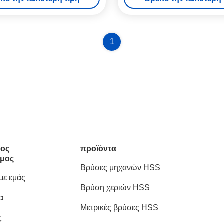
Stone
1
ος
προϊόντα
μος
Βρύσες μηχανών HSS
 με εμάς
Βρύση χεριών HSS
α
Μετρικές βρύσες HSS
ς