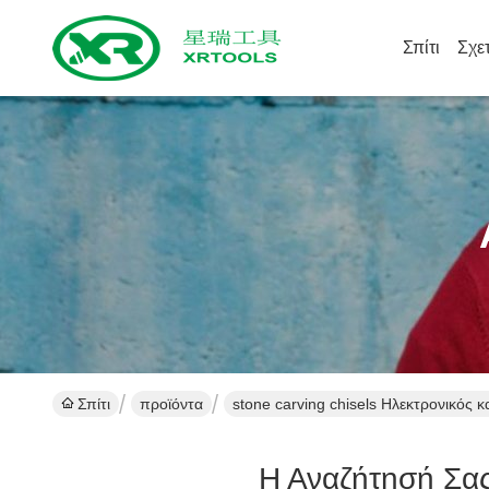
Σπίτι
Σχε
Σπίτι
προϊόντα
stone carving chisels Ηλεκτρονικός 
Η Αναζήτησή Σα