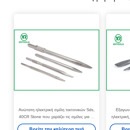
Ανώτατη ηλεκτρική σμίλη τεκτονικών Sds,
Εξαγωνι
40CR Stone που χαράζει τις σμίλες για το
ηλεκτρική
συμπαγή τοίχο
Βρείτε την καλύτερη τιμή
Βρε