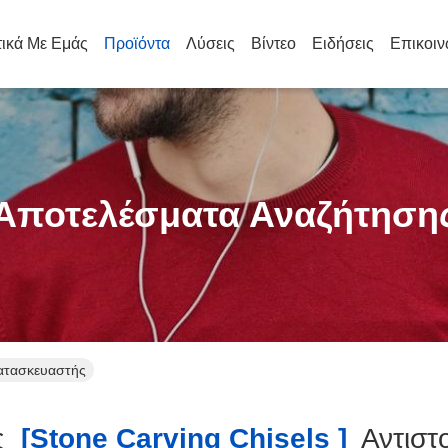
τικά Με Εμάς
Προϊόντα
Λύσεις
Βίντεο
Ειδήσεις
Επικοιν
Αποτελέσματα Αναζήτηση
κατασκευαστής
ς
[stone Carving Chisels ]
Αντιστ