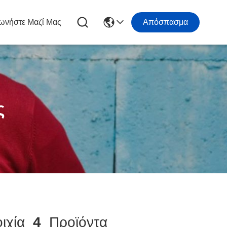
ωνήστε Μαζί Μας
Απόσπασμα
ς
οιχία
4
Προϊόντα