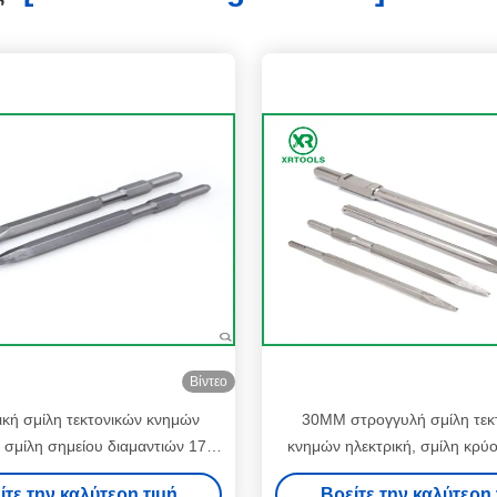
Βίντεο
κή σμίλη τεκτονικών κνημών
30MM στρογγυλή σμίλη τεκ
, σμίλη σημείου διαμαντιών 17 *
κνημών ηλεκτρική, σμίλη κρύ
400mm
αμμοστρωτικών μηχανών άμμο
ίτε την καλύτερη τιμή
Βρείτε την καλύτερη 