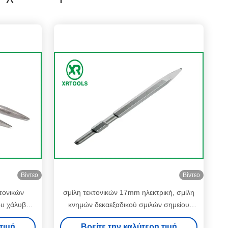
Βίντεο
Βίντεο
τονικών
σμίλη τεκτονικών 17mm ηλεκτρική, σμίλη
ου χάλυβα
κνημών δεκαεξαδικού σμιλών σημείου
υ για το
Mohel για το διακόπτη Makita
τιμή
Βρείτε την καλύτερη τιμή