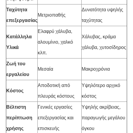
Ταχύτητα
Δυνατότητα υψηλής
Μετριοπαθής
επεξεργασίας
ταχύτητας
Ελαφρύ χάλυβα,
Κατάλληλα
Χάλυβας, κράμα
αλουμίνιο, χαλκό
Υλικά
χάλυβα, χυτοσίδηρος
κλπ.
Ζωή του
Μεσαία
Μακροχρόνια
εργαλείου
Αποδοτική από
Υψηλότερο αρχικό
Κόστος
πλευράς κόστους
κόστος
Βέλτιστη
Γενικές εργασίες
Υψηλής ακρίβειας,
περίπτωση
επεξεργασίας και
παραγωγής μεγάλου
χρήσης
επισκευής
όγκου