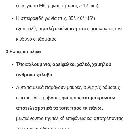
(π.χ. για το M8, μήκος νήματος ≥ 12 mm)
Η σπειροειδή γωνία (π.χ. 35°, 40°, 45°)
εξασφαλίζει
ομαλή εκκένωση τσιπ
, μειώνοντας τον
κίνδυνο σπάσματος
3.
Ελαφριά υλικά
Τέτοια
αλουμίνιο, ορείχαλκο, χαλκό, χαμηλού
άνθρακα χάλυβα
Αυτά τα υλικά παράγουν μακρές, συνεχείς ράβδους ∙
σπειροειδείς ράβδους φλάουτας
απομακρύνουν
αποτελεσματικά τα τσιπ προς τα πάνω
,
βελτιώνοντας την τελική επιφάνεια και αποτρέποντας
την παρεμπόδιση των τσιπ