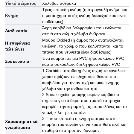
Υλικό σώματος
Χάλυβας άνθρακα
Τρεις-επίπεδη κνήμη (η στρογγυλή κνήμη και
Κνήμη
η μετασχηματιστής κνήμη δεκαεξαδικού είναι
διαθέσιμες)
Άκρη καρβιδίου βολφραμίου που ενώνεται
Διαδικασία
στενά στο σώμα χάλυβα άνθρακα
Μαύρο Oxided (η άμμος που ανατινάζονται,
Η επιφάνεια
νικέλινη, το χρώμιο που καλύπτονται και το
τελειώνει
τιτάνιο που ντύνεται είναι διαθέσιμες)
Ένα κομμάτι σε μια PVC ή φουσκαλών PVC
Συσκευασία
κάρτα σακουλών, διπλή φουσκαλών PVC
1.Carbide-τοποθετημένος αιχμή τα εργαλεία
χαρακτηρίζουν τις εξέχουσες θέσεις του
καρβιδίου για την αντοχή και μιας κνήμης
χάλυβα για την ανθεκτικότητα.
2.Spear σχέδιο μορφής ακρών καρβιδίου
σημείου για το άκρο που τρυπά το τραχιά
κεραμίδι, την κεραμική, τις πορσελάνες και το
γυαλί, κ.λπ. με τρυπάνι.
3.Three-επίπεδα
η κνήμη επιτρέπει στο
Χαρακτηριστικά
κομμάτι τρυπανιών για να κρατηθεί στενά και
γνωρίσματα
σταθερά στο τρυπάνι δύναμης.