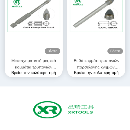
Βίντεο
Βίντεο
Μετασχηματιστή μετρικά
Ευθύ κομμάτι τρυπανιών
κομμάτια τρυπανιών
πορσελάνης κνημών,
Βρείτε την καλύτερη τιμή
Βρείτε την καλύτερη τιμή
τεκτονικών για το γυαλί/
ανατιναγμένο άμμος κομμάτι
κεραμικός/την πορσελάνη
τρυπανιών τεκτονικών
αντίστροφο