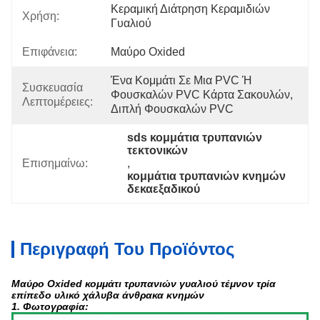
Κεραμική Διάτρηση Κεραμιδιών 
Χρήση:
Γυαλιού
Επιφάνεια:
Μαύρο Oxided
Ένα Κομμάτι Σε Μια PVC Ή 
Συσκευασία
Φουσκαλών PVC Κάρτα Σακουλών, 
Λεπτομέρειες:
Διπλή Φουσκαλών PVC
sds κομμάτια τρυπανιών 
τεκτονικών
Επισημαίνω:
, 
κομμάτια τρυπανιών κνημών 
δεκαεξαδικού
Περιγραφή Του Προϊόντος
Μαύρο Oxided κομμάτι τρυπανιών γυαλιού τέμνον τρία
επίπεδο υλικό χάλυβα άνθρακα κνημών
1. Φωτογραφία: