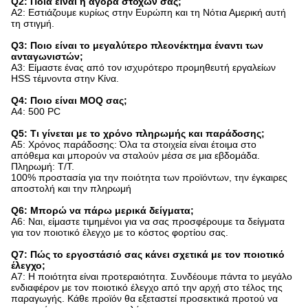
Q2: Ποια είναι η αγορά στόχων σας;
A2: Εστιάζουμε κυρίως στην Ευρώπη και τη Νότια Αμερική αυτή
τη στιγμή.
Q3: Ποιο είναι το μεγαλύτερο πλεονέκτημα έναντι των
ανταγωνιστών;
A3: Είμαστε ένας από τον ισχυρότερο προμηθευτή εργαλείων
HSS τέμνοντα στην Κίνα.
Q4: Ποιο είναι MOQ σας;
A4: 500 PC
Q5: Τι γίνεται με το χρόνο πληρωμής και παράδοσης;
A5: Χρόνος παράδοσης: Όλα τα στοιχεία είναι έτοιμα στο
απόθεμα και μπορούν να σταλούν μέσα σε μια εβδομάδα.
Πληρωμή: T/T.
100% προστασία για την ποιότητα των προϊόντων, την έγκαιρες
αποστολή και την πληρωμή
Q6: Μπορώ να πάρω μερικά δείγματα;
A6: Ναι, είμαστε τιμημένοι για να σας προσφέρουμε τα δείγματα
για τον ποιοτικό έλεγχο με το κόστος φορτίου σας.
Q7: Πώς το εργοστάσιό σας κάνει σχετικά με τον ποιοτικό
έλεγχο;
A7: Η ποιότητα είναι προτεραιότητα. Συνδέουμε πάντα το μεγάλο
ενδιαφέρον με τον ποιοτικό έλεγχο από την αρχή στο τέλος της
παραγωγής. Κάθε προϊόν θα εξεταστεί προσεκτικά προτού να