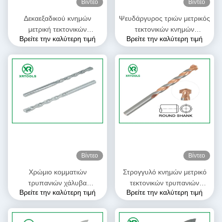
Βίντεο
Βίντεο
Δεκαεξαδικού κνημών
Ψευδάργυρος τριών μετρικός
μετρική τεκτονικών
τεκτονικών κνημών
Βρείτε την καλύτερη τιμή
Βρείτε την καλύτερη τιμή
τρυπανιών άκρη καρβιδίου
επιπέδων μπιτ τρυπανιών
κομματιών διαγώνια για το
που καλύπτεται με την
γυαλί/το κεραμικό κεραμίδι
αυτόματη ενωμένη στενά
άκρη
Βίντεο
Βίντεο
Χρώμιο κομματιών
Στρογγυλό κνημών μετρικό
τρυπανιών χάλυβα
τεκτονικών τρυπανιών
Βρείτε την καλύτερη τιμή
Βρείτε την καλύτερη τιμή
φλαούτων Ρ που καλύπτεται
φλάουτο Λ κομματιών
με την εύκαμπτη κνήμη
καλυμμένο χαλκός για το
θερμικής επεξεργασίας
συγκεκριμένο τούβλο