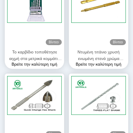
Βίντεο
Βίντεο
Το καρβίδιο τοποθέτησε
Ντυμένη τιτάνιο χρυσή
αιχμή στα μετρικά κομμάτια
ενωμένη στενά χρώμα
Βρείτε την καλύτερη τιμή
Βρείτε την καλύτερη τιμή
τρυπανιών τεκτονικών
διαδικασία κομματιών
μέγεθος 4 - 10mm για το
τρυπανιών τεκτονικών
γρανίτη/τις πέτρες
γυαλιού μετρική