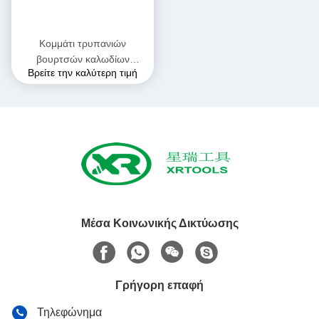
Κομμάτι τρυπανιών
βουρτσών καλωδίων
Βρείτε την καλύτερη τιμή
συστροφής, εύκαμπτη
μυτερή έγκριση τρυπανιών
ISO9000 συστροφής κνημών
Μέσα Κοινωνικής Δικτύωσης
Γρήγορη επαφή
Τηλεφώνημα