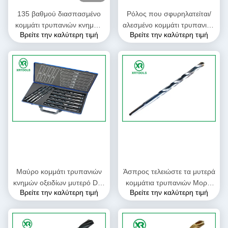
135 βαθμού διασπασμένο
Ρόλος που σφυρηλατείται/
κομμάτι τρυπανιών κνημών
αλεσμένο κομμάτι τρυπανιών
Βρείτε την καλύτερη τιμή
Βρείτε την καλύτερη τιμή
σημείου μυτερό DIN 345
κνημών HSS μυτερό που
HSS - υλικό τετρ.μέτρου
τίθεται με το ξύλινο κιβώτιο
Μορς
DIN 345
Μαύρο κομμάτι τρυπανιών
Άσπρος τελειώστε τα μυτερά
κνημών οξειδίων μυτερό DIN
κομμάτια τρυπανιών Μορς,
Βρείτε την καλύτερη τιμή
Βρείτε την καλύτερη τιμή
345 για το φλάουτο
επιπλέον μακριά
μετάλλων Ν μέγεθος 6 -
εκλεπτυμένα κομμάτια
100MM
τρυπανιών για το μέταλλο