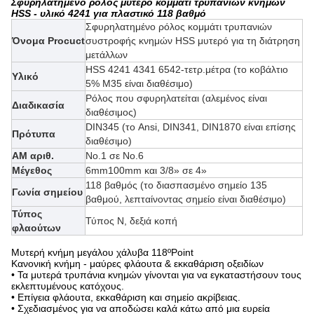
Σφυρηλατημένο ρόλος μυτερό κομμάτι τρυπανιών κνημών
HSS - υλικό 4241 για πλαστικό 118 βαθμό
Σφυρηλατημένο ρόλος κομμάτι τρυπανιών
Όνομα Procuct
συστροφής κνημών HSS μυτερό για τη διάτρηση
μετάλλων
HSS 4241 4341 6542-τετρ.μέτρα (
το κοβάλτιο
Υλικό
5% M35
είναι διαθέσιμο)
Ρόλος που σφυρηλατείται (αλεμένος είναι
Διαδικασία
διαθέσιμος)
DIN345 (το Ansi, DIN341, DIN1870 είναι επίσης
Πρότυπα
διαθέσιμο)
ΑΜ αριθ.
No.1 σε No.6
Μέγεθος
6mm100mm και 3/8» σε 4»
118 βαθμός (το διασπασμένο σημείο 135
Γωνία σημείου
βαθμού, λεπταίνοντας σημείο είναι διαθέσιμο)
Τύπος
Τύπος Ν, δεξιά κοπή
φλαούτων
Μυτερή κνήμη μεγάλου χάλυβα 118ºPoint
Κανονική κνήμη - μαύρες φλάουτα & εκκαθάριση οξειδίων
• Τα μυτερά τρυπάνια κνημών γίνονται για να εγκαταστήσουν τους
εκλεπτυμένους κατόχους.
• Επίγεια φλάουτα, εκκαθάριση και σημείο ακρίβειας.
• Σχεδιασμένος για να αποδώσει καλά κάτω από μια ευρεία