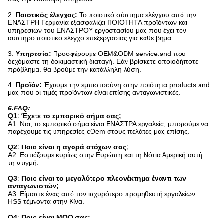
2.
Ποιοτικός έλεγχος:
Το ποιοτικό σύστημα ελέγχου από την
ΕΝΑΣΤΡΗ Γερμανία εξασφαλίζει ΠΟΙΟΤΗΤΑ προϊόντων και
υπηρεσιών του ΕΝΑΣΤΡΟΥ εργοστασίου μας που έχει τον
αυστηρό ποιοτικό έλεγχο επεξεργασίας για κάθε βήμα.
3.
Υπηρεσία:
Προσφέρουμε OEM&ODM service.and που
δεχόμαστε τη δοκιμαστική διαταγή. Εάν βρίσκετε οποιοδήποτε
πρόβλημα. θα βρούμε την κατάλληλη λύση.
4.
Προϊόν:
Έχουμε την εμπιστοσύνη στην ποιότητα products.and
μας που οι τιμές προϊόντων είναι επίσης ανταγωνιστικές.
6.FAQ:
Q1: Έχετε το εμπορικό σήμα σας;
Α1: Ναι, το εμπορικό σήμα είναι ΕΝΑΣΤΡΑ εργαλεία, μπορούμε να
παρέχουμε τις υπηρεσίες cOem στους πελάτες μας επίσης.
Q2: Ποια είναι η αγορά στόχων σας;
A2: Εστιάζουμε κυρίως στην Ευρώπη και τη Νότια Αμερική αυτή
τη στιγμή.
Q3: Ποιο είναι το μεγαλύτερο πλεονέκτημα έναντι των
ανταγωνιστών;
A3: Είμαστε ένας από τον ισχυρότερο προμηθευτή εργαλείων
HSS τέμνοντα στην Κίνα.
Q4: Ποιο είναι MOQ σας;