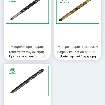
Μαύρο/άσπρο κομμάτι
Μυτερό κομμάτι τρυπανιών
τρυπανιών συγκόλλησης
κνημών κοβαλτίου M35 HSS
Βρείτε την καλύτερη τιμή
Βρείτε την καλύτερη τιμή
σημείων, μόνο
για το ανοξείδωτο/αλεσμένη
κεντραρίσματος κομμάτι
τη Matel διαδικασία
τρυπανιών χάλυβα υψηλής
ταχύτητας