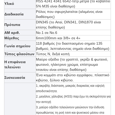
HSS 4241 4341 6542-τετρ.μέτρα (
το κοβάλτιο
Υλικό
5% M35
είναι διαθέσιμο)
Ρόλος που σφυρηλατείται (αλεμένος είναι
Διαδικασία
διαθέσιμος)
DIN345 (το Ansi, DIN341, DIN1870 είναι
Πρότυπα
επίσης διαθέσιμο)
ΑΜ αριθ.
No.1 σε No.6
Μέγεθος
6mm100mm και 3/8» σε 4»
118 βαθμός (το διασπασμένο σημείο 135
Γωνία σημείου
βαθμού, λεπταίνοντας σημείο είναι διαθέσιμο)
Τύπος φλαούτων
Τύπος Ν, δεξιά κοπή
Μαύρο οξείδιο (το γραπτό, γκρίζο & φωτεινό,
Η επιφάνεια
φωτεινό, ηλέκτρινο χρώμα, επίστρωμα
τελειώνει
τιτανίου είναι επίσης διαθέσιμο)
Ένα κομμάτι στο κιβώτιο εγγράφου, πλαστικό
Συσκευασία
κιβώτιο, ξύλινο κιβώτιο.
1, ακριβής διάσταση, μακράς διαρκείας και υψηλή
αποδοτικότητα.
2, μεγάλος χάλυβας (HSS) παρ:έχω τη σκληρότητα για
την αντοχή
3,
μαύρο οξείδιο τελειώνουν μειώνουν την ένδυση
προωθώντας τη ροή τσιπ και ψυκτικού μέσου στα