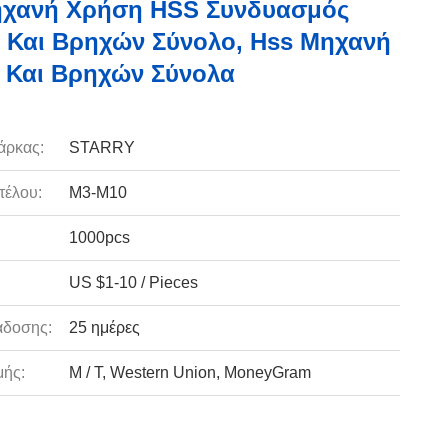
ηχανή Χρήση HSS Συνδυασμός
 Και Βρηχών Σύνολο, Hss Μηχανή
 Και Βρηχών Σύνολα
άρκας:
STARRY
τέλου:
Μ3-M10
1000pcs
US $1-10 / Pieces
άδοσης:
25 ημέρες
ής:
Μ / Τ, Western Union, MoneyGram