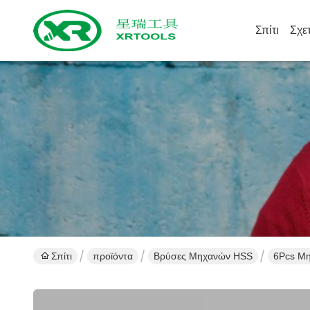
Σπίτι
Σχε
Σπίτι
προϊόντα
Βρύσες Μηχανών HSS
6Pcs Μη