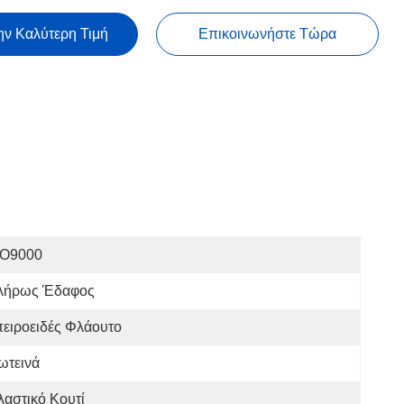
ην Καλύτερη Τιμή
Επικοινωνήστε Τώρα
SO9000
λήρως Έδαφος
ειροειδές Φλάουτο
ωτεινά
λαστικό Κουτί