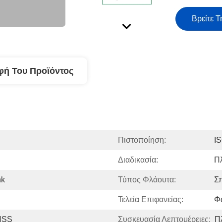
Βρείτε Τ
φή Του Προϊόντος
Πιστοποίηση:
I
Διαδικασία:
Π
nk
Τύπος Φλάουτα:
Σπ
Τελεία Επιφανείας:
Φ
HSS
Συσκευασία Λεπτομέρειες:
Π