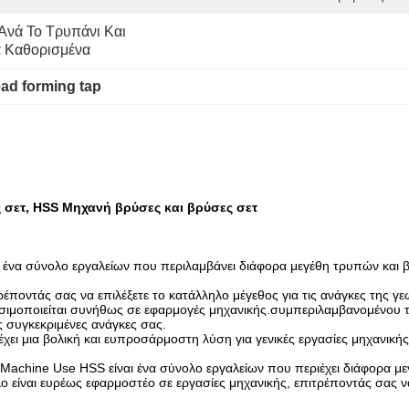
Ανά Το Τρυπάνι Και 
 Καθορισμένα
ead forming tap
σετ, HSS Μηχανή βρύσες και βρύσες σετ
ι ένα σύνολο εργαλείων που περιλαμβάνει διάφορα μεγέθη τρυπών και 
ρέποντάς σας να επιλέξετε το κατάλληλο μέγεθος για τις ανάγκες της 
ρησιμοποιείται συνήθως σε εφαρμογές μηχανικής.συμπεριλαμβανομένου
ις συγκεκριμένες ανάγκες σας.
ει μια βολική και ευπροσάρμοστη λύση για γενικές εργασίες μηχανικής.
chine Use HSS είναι ένα σύνολο εργαλείων που περιέχει διάφορα μεγ
 είναι ευρέως εφαρμοστέο σε εργασίες μηχανικής, επιτρέποντάς σας να