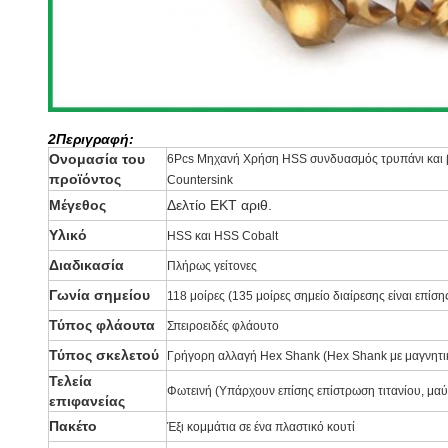
2Περιγραφή:
Ονομασία του
6Pcs Μηχανή Χρήση HSS συνδυασμός τρυπάνι και β
προϊόντος
Countersink
Μέγεθος
Δελτίο ΕΚΤ αριθ.
Υλικό
HSS και HSS Cobalt
Διαδικασία
Πλήρως γείτονες
Γωνία σημείου
118 μοίρες (135 μοίρες σημείο διαίρεσης είναι επίση
Τύπος φλάουτα
Σπειροειδές φλάουτο
Τύπος σκελετού
Γρήγορη αλλαγή Hex Shank (Hex Shank με μαγνητική
Τελεία
Φωτεινή (Υπάρχουν επίσης επίστρωση τιτανίου, μαύ
επιφανείας
Πακέτο
Έξι κομμάτια σε ένα πλαστικό κουτί