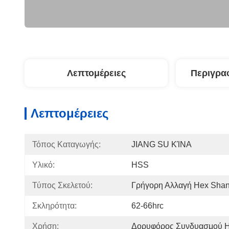
Λεπτομέρειες
Περιγρα
Λεπτομέρειες
Τόπος Καταγωγής:
JIANG SU ΚΊΝΑ
Υλικό:
HSS
Τύπος Σκελετού:
Γρήγορη Αλλαγή Hex Sha
Σκληρότητα:
62-66hrc
Χρήση:
Δορυφόρος Συνδυασμού 