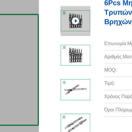
6Pcs Μ
Τρυπών
Βρηχών
Επωνυμία Μ
Αριθμός Μον
MOQ:
Τιμή:
Χρόνος Παρ
Όροι Πληρωμ