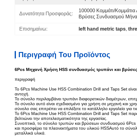
100000 Κομμάτι/κομμάτια 
Δυνατότητα Προσφοράς:
Βρύσες Συνδυασμού Μήνα
Επισημαίνω:
left hand metric taps
, 
thr
Περιγραφή Του Προϊόντος
6Pcs Μηχανή Χρήση HSS συνδυασμός τρυπάνι και βρύσες 
περιγραφή
Το 6Pcs Machine Use HSS Combination Drill and Taps Set είνα
αντοχή.
Το σύνολο περιλαμβάνει τρυπάνι διαφορετικών διαμέτρων, επιτ
Το σύνολο αυτό είναι σχεδιασμένο για χρήση σε μηχανή και χ
σύνολο σας επιτρέπει να επιλέξετε το κατάλληλο εργαλείο για τ
Το 6Pcs Machine Use HSS Combination Drill and Taps Set παρέχ
βελτιώνει την αποτελεσματικότητα της εργασίας.
Συνοπτικά, το σύνολο τρυπών και βρύσεων συνδυασμού 6Pcs Ma
και προσφέρει τα πλεονεκτήματα του υλικού HSSΑυτό το σύνολο
μεταλλικά υλικά.