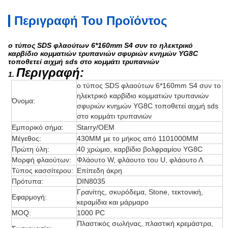
Περιγραφή Του Προϊόντος
ο τύπος SDS φλαούτων 6*160mm S4 συν το ηλεκτρικό
καρβίδιο κομματιών τρυπανιών σφυριών κνημών YG8C
τοποθετεί αιχμή sds στο κομμάτι τρυπανιών
Περιγραφή:
1.
ο τύπος SDS φλαούτων 6*160mm S4 συν το
ηλεκτρικό καρβίδιο κομματιών τρυπανιών
Όνομα:
σφυριών κνημών YG8C τοποθετεί αιχμή sds
στο κομμάτι τρυπανιών
Εμπορικό σήμα:
Starry/OEM
Μέγεθος:
430MM με το μήκος από 1101000MM
Πρώτη ύλη:
40 χρώμιο, καρβίδιο βολφραμίου YG8C
Μορφή φλαούτων:
Φλάουτο W, φλάουτο του U, φλάουτο Λ
Τύπος κασσίτερου:
Επίπεδη άκρη
Πρότυπα:
DIN8035
Γρανίτης, σκυρόδεμα, Stone, τεκτονική,
Εφαρμογή:
κεραμίδια και μάρμαρο
MOQ:
1000 PC
Πλαστικός σωλήνας, πλαστική κρεμάστρα,