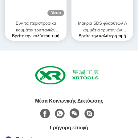
Βίντεο
Συν τα περιστροφικά
Μακριά SDS φλαούτων Λ
κομμάτια τρυπανιών
κομμάτια τρυπανιών
Βρείτε την καλύτερη τιμή
Βρείτε την καλύτερη τιμή
σφυριών SDS για την
συστροφής, περιστροφικά
ανατιναγμένη άμμος
κομμάτια τρυπανιών
επιφάνεια τύπων φλαούτων
σφυριών για το σκυρόδεμα
του U τούβλου
Μέσα Κοινωνικής Δικτύωσης
Γρήγορη επαφή