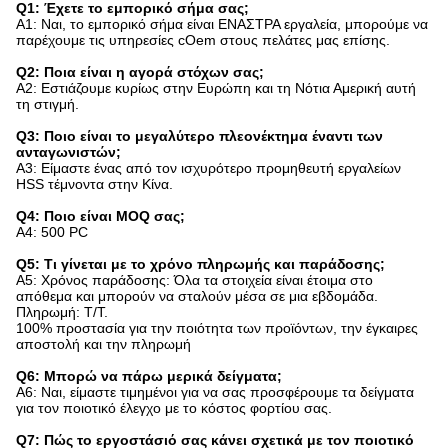
Q1: Έχετε το εμπορικό σήμα σας;
Α1: Ναι, το εμπορικό σήμα είναι ΕΝΑΣΤΡΑ εργαλεία, μπορούμε να
παρέχουμε τις υπηρεσίες cOem στους πελάτες μας επίσης.
Q2: Ποια είναι η αγορά στόχων σας;
A2: Εστιάζουμε κυρίως στην Ευρώπη και τη Νότια Αμερική αυτή
τη στιγμή.
Q3: Ποιο είναι το μεγαλύτερο πλεονέκτημα έναντι των
ανταγωνιστών;
A3: Είμαστε ένας από τον ισχυρότερο προμηθευτή εργαλείων
HSS τέμνοντα στην Κίνα.
Q4: Ποιο είναι MOQ σας;
A4: 500 PC
Q5: Τι γίνεται με το χρόνο πληρωμής και παράδοσης;
A5: Χρόνος παράδοσης: Όλα τα στοιχεία είναι έτοιμα στο
απόθεμα και μπορούν να σταλούν μέσα σε μια εβδομάδα.
Πληρωμή: T/T.
100% προστασία για την ποιότητα των προϊόντων, την έγκαιρες
αποστολή και την πληρωμή
Q6: Μπορώ να πάρω μερικά δείγματα;
A6: Ναι, είμαστε τιμημένοι για να σας προσφέρουμε τα δείγματα
για τον ποιοτικό έλεγχο με το κόστος φορτίου σας.
Q7: Πώς το εργοστάσιό σας κάνει σχετικά με τον ποιοτικό