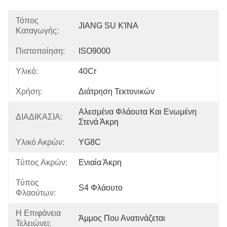
Τόπος
JIANG SU ΚΊΝΑ
Καταγωγής:
Πιστοποίηση:
ISO9000
Υλικό:
40Cr
Χρήση:
Διάτρηση Τεκτονικών
Αλεσμένα Φλάουτα Και Ενωμένη 
ΔΙΑΔΙΚΑΣΙΑ:
Στενά Άκρη
Υλικό Ακρών:
YG8C
Τύπος Ακρών:
Ενιαία Άκρη
Τύπος
S4 Φλάουτο
Φλαούτων:
Η Επιφάνεια
Άμμος Που Ανατινάζεται
Τελειώνει: