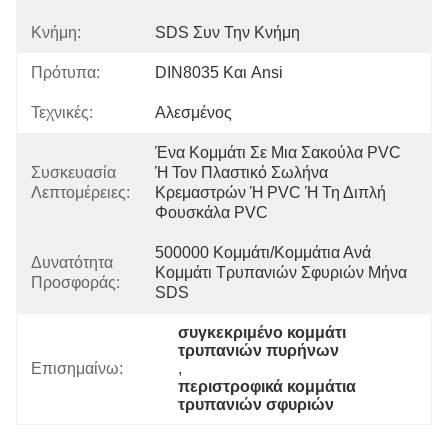
Κνήμη:
SDS Συν Την Κνήμη
Πρότυπα:
DIN8035 Και Ansi
Τεχνικές:
Αλεσμένος
Ένα Κομμάτι Σε Μια Σακούλα PVC 
Συσκευασία
Ή Τον Πλαστικό Σωλήνα 
Λεπτομέρειες:
Κρεμαστρών Ή PVC Ή Τη Διπλή 
Φουσκάλα PVC
500000 Κομμάτι/κομμάτια Ανά 
Δυνατότητα
Κομμάτι Τρυπανιών Σφυριών Μήνα 
Προσφοράς:
SDS
συγκεκριμένο κομμάτι 
τρυπανιών πυρήνων
Επισημαίνω:
, 
περιστροφικά κομμάτια 
τρυπανιών σφυριών