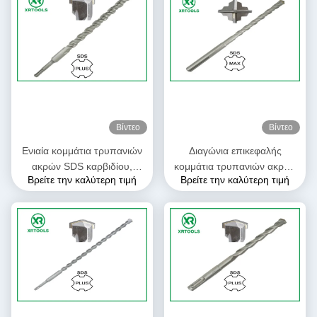
Βίντεο
Βίντεο
Ενιαία κομμάτια τρυπανιών
Διαγώνια επικεφαλής
ακρών SDS καρβιδίου,
κομμάτια τρυπανιών ακρών
Βρείτε την καλύτερη τιμή
Βρείτε την καλύτερη τιμή
συγκεκριμένο κομμάτι
SDS, ανώτατα κομμάτια
τρυπανιών πυρήνων για το
τρυπανιών SDS για το
σκληρό Stone
φραγμό/το τούβλο/τον τοίχο