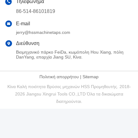
Τηλεφώνημα
86-514-86101819
E-mail
jerry@hssmachinetaps.com
Διεύθυνση
Βιομηχανικό πάρκο FeiDa, κωμόπολη Hou Xiang, πόλη
DanYang, επαρχία Jiang SU, Κίνα.
Πολιτική απορρήτου
|
Sitemap
Κίνα Καλή ποιότητα Βρύσες μηχανών HSS Προμηθευτής. 2018-
2026 Jiangsu Xingrui Tools CO.,LTD Όλα τα δικαιώματα
διατηρούνται.