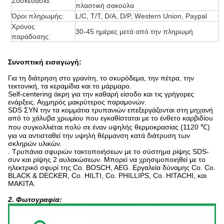
Συσκευασία:
πλαστική σακούλα
Όροι πληρωμής:
L/C, T/T, D/A, D/P, Western Union, Paypal
Χρόνος
30-45 ημέρες μετά από την πληρωμή
παράδοσης:
Συνοπτική εισαγωγή:
Για τη διάτρηση στο γρανίτη, το σκυρόδεμα, την πέτρα, την
τεκτονική, τα κεραμίδια και το μάρμαρο.
Self-centering άκρη για την καθαρή είσοδο και τις γρήγορες
ενάρξεις. Αιχμηρός μακρύτερος παραμονών.
SDS ΣΥΝ την τα κομμάτια τρυπανιών επεξεργάζονται στη μηχανή
από το χάλυβα χρωμίου που εγκαθίσταται με το ένθετο καρβιδίου
που συγκολλιέται πολύ σε έναν υψηλής θερμοκρασίας (1120 ℃)
για να αντισταθεί την υψηλή θέρμανση κατά διάτρυση των
σκληρών υλικών.
. Τρυπάνια σφυριών τακτοποιήσεων με το σύστημα ρίψης SDS-
συν και ρίψης 2 αυλακώσεων. Μπορεί να χρησιμοποιηθεί με το
ηλεκτρικό σφυρί της Co. BOSCH, AEG. Εργαλεία δύναμης Co. Co.
BLACK & DECKER, Co. HILTI, Co. PHILLIPS, Co. HITACHI, και
MAKITA.
2. Φωτογραφία: