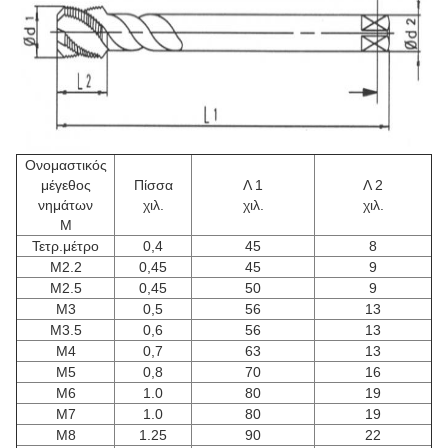
Ονομαστικός
μέγεθος
Πίσσα
Λ 1
Λ 2
νημάτων
χιλ.
χιλ.
χιλ.
Μ
Τετρ.μέτρο
0,4
45
8
M2.2
0,45
45
9
M2.5
0,45
50
9
Μ3
0,5
56
13
M3.5
0,6
56
13
M4
0,7
63
13
M5
0,8
70
16
M6
1.0
80
19
M7
1.0
80
19
M8
1.25
90
22