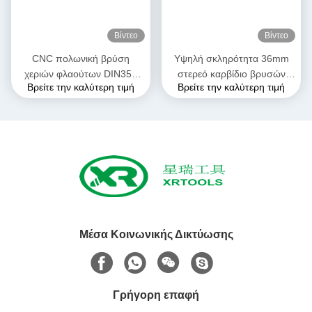
Βίντεο
Βίντεο
CNC πολωνική βρύση
Υψηλή σκληρότητα 36mm
χεριών φλαούτων DIN352
στερεό καρβίδιο βρυσών
Βρείτε την καλύτερη τιμή
Βρείτε την καλύτερη τιμή
HSS νημάτων ευθεία
χεριών HSS για τα
θερμοπλαστικά μέταλλα
Μέσα Κοινωνικής Δικτύωσης
Γρήγορη επαφή