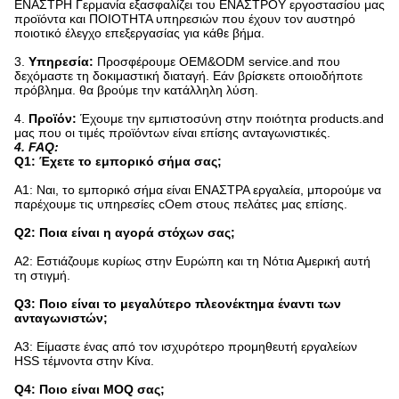
ΕΝΑΣΤΡΗ Γερμανία εξασφαλίζει του ΕΝΑΣΤΡΟΥ εργοστασίου μας
προϊόντα και ΠΟΙΟΤΗΤΑ υπηρεσιών που έχουν τον αυστηρό
ποιοτικό έλεγχο επεξεργασίας για κάθε βήμα.
3.
Υπηρεσία:
Προσφέρουμε OEM&ODM service.and που
δεχόμαστε τη δοκιμαστική διαταγή. Εάν βρίσκετε οποιοδήποτε
πρόβλημα. θα βρούμε την κατάλληλη λύση.
4.
Προϊόν:
Έχουμε την εμπιστοσύνη στην ποιότητα products.and
μας που οι τιμές προϊόντων είναι επίσης ανταγωνιστικές.
4.
FAQ:
Q1: Έχετε το εμπορικό σήμα σας;
Α1: Ναι, το εμπορικό σήμα είναι ΕΝΑΣΤΡΑ εργαλεία, μπορούμε να
παρέχουμε τις υπηρεσίες cOem στους πελάτες μας επίσης.
Q2: Ποια είναι η αγορά στόχων σας;
A2: Εστιάζουμε κυρίως στην Ευρώπη και τη Νότια Αμερική αυτή
τη στιγμή.
Q3: Ποιο είναι το μεγαλύτερο πλεονέκτημα έναντι των
ανταγωνιστών;
A3: Είμαστε ένας από τον ισχυρότερο προμηθευτή εργαλείων
HSS τέμνοντα στην Κίνα.
Q4: Ποιο είναι MOQ σας;