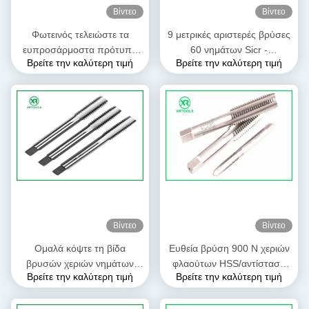
Βίντεο
Βίντεο
Φωτεινός τελειώστε τα
9 μετρικές αριστερές βρύσες
ευπροσάρμοστα πρότυπα
60 νημάτων Sicr -
Βρείτε την καλύτερη τιμή
Βρείτε την καλύτερη τιμή
γωνίας ISO529 νημάτων 66°
σκληρότητα 62hrc γωνία
εργαλείων βρυσών χεριών
νημάτων 66 βαθμού
HSS
Βίντεο
Βίντεο
Ομαλά κόψτε τη βίδα
Ευθεία βρύση 900 Ν χεριών
βρυσών χεριών νημάτων
φλαούτων HSS/αντίσταση
Βρείτε την καλύτερη τιμή
Βρείτε την καλύτερη τιμή
HSS/κλασματικός για μέσω
Mm2 με το φωτεινό τέρμα
της τρύπας