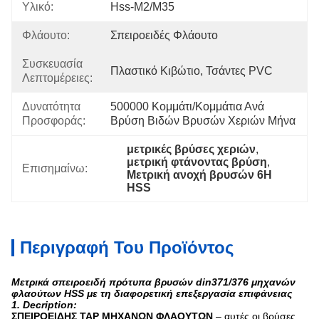
Υλικό:
Hss-M2/M35
Φλάουτο:
Σπειροειδές Φλάουτο
Συσκευασία
Πλαστικό Κιβώτιο, Τσάντες PVC
Λεπτομέρειες:
Δυνατότητα
500000 Κομμάτι/κομμάτια Ανά 
Προσφοράς:
Βρύση Βιδών Βρυσών Χεριών Μήνα
μετρικές βρύσες χεριών
, 
μετρική φτάνοντας βρύση
, 
Επισημαίνω:
Μετρική ανοχή βρυσών 6H 
HSS
Περιγραφή Του Προϊόντος
Μετρικά σπειροειδή πρότυπα βρυσών din371/376 μηχανών
φλαούτων HSS με τη διαφορετική επεξεργασία επιφάνειας
1. Decription:
ΣΠΕΙΡΟΕΙΔΗΣ TAP ΜΗΧΑΝΩΝ ΦΛΑΟΥΤΩΝ
– αυτές οι βρύσες