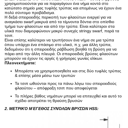
χρησιμοποιούνται για να παραγάγουν ένα νήμα κοντά στο
κατώτατο σημείο μιας τυφλής τρύπας και επομένως να έχουν ένα
πολύ σύντομο προβάδισμα.
Η δεξιά σπειροειδής περικοπή των φλαούτων ενεργεί για να
αναγκάσει swarf μακρυά από τα τέμνοντα δόντια στο οπίσθιο
τμήμα των φλαούτων και από την τρύπα. Είναι καλύτεροι στα
υλικά που διαμορφώνουν μακρύ συνεχές stringy swarf, παρά τα
τσιπ.
Είναι επίσης καλύτεροι να τρυπήσουν ένα νήμα σε μια τρύπα
όπου υπάρχει ένα σπάσιμο στο υλικό, π.χ. μια άλλη τρύπα,
δεδομένου ότι η σπειροειδής ράβδωση βοηθά τη βρύση για να
πάρει από την άλλη πλευρά. Οι σπειροειδείς βρύσες φλαούτων
μπορούν να έχουν τις αργές ή γρήγορες γωνίες ελίκων.
Πλεονεκτήματα:
Μπορέστε να χρησιμοποιηθείτε και στις δύο τυφλές τρύπες
& επίσης μέσα μέσω των τρυπών
Τα τσιπ ωθούνται προς τα πάνω λόγω του σπειροειδούς
φλαούτου – απόφραξη τσιπ που αποφεύγεται
Το πλήρες βάθος νημάτων μπορεί να επιτευχθεί και αυτό το
σχέδιο αποτρέπει τη θραύση βρυσών
2.
ΜΕΤΡΙΚΌ ΜΈΓΕΘΟΣ ΣΥΝΌΛΩΝ ΒΡΥΣΏΝ HSS: