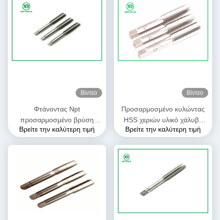
Βίντεο
Βίντεο
Φτάνοντας Npt
Προσαρμοσμένο κυλώντας
προσαρμοσμένο βρύση
HSS χεριών υλικό χάλυβα
Βρείτε την καλύτερη τιμή
Βρείτε την καλύτερη τιμή
μέγεθος νημάτων, μακριές
κραμάτων νημάτων
μετρικές βρύσες κραμάτων
φλαούτων βρυσών ευθύ
μαγνήσιου