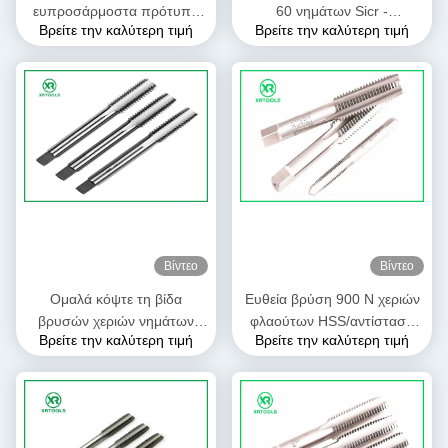
ευπροσάρμοστα πρότυπα
60 νημάτων Sicr -
Βρείτε την καλύτερη τιμή
Βρείτε την καλύτερη τιμή
γωνίας ISO529 νημάτων 66°
σκληρότητα 62hrc γωνία
εργαλείων βρυσών χεριών
νημάτων 66 βαθμού
HSS
Βίντεο
Βίντεο
Ομαλά κόψτε τη βίδα
Ευθεία βρύση 900 Ν χεριών
βρυσών χεριών νημάτων
φλαούτων HSS/αντίσταση
Βρείτε την καλύτερη τιμή
Βρείτε την καλύτερη τιμή
HSS/κλασματικός για μέσω
Mm2 με το φωτεινό τέρμα
της τρύπας