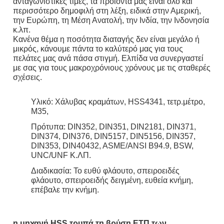
ανταγωνιστικές τιμές, τα προϊόντα μας είναι όλο και
περισσότερο δημοφιλή στη λέξη, ειδικά στην Αμερική,
την Ευρώπη, τη Μέση Ανατολή, την Ινδία, την Ινδονησία
κ.λπ.
Κανένα θέμα η ποσότητα διαταγής δεν είναι μεγάλο ή
μικρός, κάνουμε πάντα το καλύτερό μας για τους
πελάτες μας ανά πάσα στιγμή. Ελπίδα να συνεργαστεί
με σας για τους μακροχρόνιους χρόνους με τις σταθερές
σχέσεις.
Υλικό: Χάλυβας κραμάτων, HSS4341, τετρ.μέτρο,
M35,
Πρότυπα: DIN352, DIN351, DIN2181, DIN371,
DIN374, DIN376, DIN5157, DIN5156, DIN357,
DIN353, DIN40432, ASME/ANSI B94.9, BSW,
UNC/UNF Κ.ΛΠ.
Διαδικασία: Το ευθύ φλάουτο, σπειροειδές
φλάουτο, σπειροειδής δειγμένη, ευθεία κνήμη,
επέβαλε την κνήμη.
η μηχανή HSS τρυπά τη βρύση ΕΤΠ των