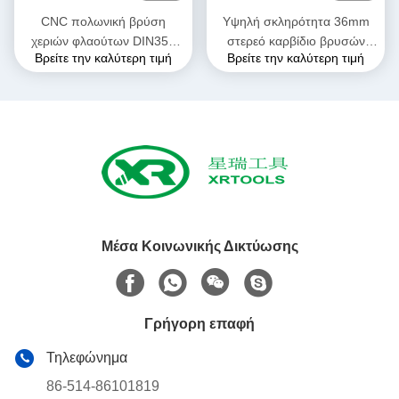
CNC πολωνική βρύση
Υψηλή σκληρότητα 36mm
χεριών φλαούτων DIN352
στερεό καρβίδιο βρυσών
Βρείτε την καλύτερη τιμή
Βρείτε την καλύτερη τιμή
HSS νημάτων ευθεία
χεριών HSS για τα
θερμοπλαστικά μέταλλα
Μέσα Κοινωνικής Δικτύωσης
Γρήγορη επαφή
Τηλεφώνημα
86-514-86101819