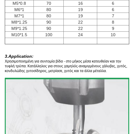
M5*0.8
70
16
6
M6*1
80
19
6
M7*1
80
19
7
M8*1.25
90
22
8
M9*1.25
90
22
9
M10*1.5
100
24
10
3.Application:
Χρησιμοποιημένη για συντομία βίδα - στο μήκος μέσα κατευθείαν και την
τυφλή τρύπα. Κατάλληλος για στους χαμηλός-αναμιγμένους χάλυβες, χυτός,
κονδυλώδης χυτοσίδηρος, μετρίασε, χυτός και τα άλλα μέταλλα.