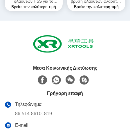
φλαούτων HSS για το
βρύση φλαούτων φλαούτων
Βρείτε την καλύτερη τιμή
Βρείτε την καλύτερη τιμή
μετρικό ISO περνούν κλωστή
ευθεία, λευκό τελειώνει τη
τελειωμένη στη λευκό
βρύση βουλωμάτων
επιφάνεια
σπινθήρων νημάτων
Μέσα Κοινωνικής Δικτύωσης
Γρήγορη επαφή
Τηλεφώνημα
86-514-86101819
E-mail