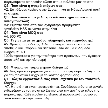
παρέχουμε τις υπηρεσίες cOem στους πελάτες μας επίσης.
Q2: Ποια είναι η αγορά στόχων σας;
A2: Εστιάζουμε κυρίως στην Ευρώπη και τη Νότια Αμερική αυτή
τη στιγμή.
Q3: Ποιο είναι το μεγαλύτερο πλεονέκτημα έναντι των
ανταγωνιστών;
A3: Είμαστε ένας από τον ισχυρότερο προμηθευτή
εργαλείων HSS τέμνοντα στην Κίνα.
Q4: Ποιο είναι MOQ σας;
A4: 500 PC
Q5: Τι γίνεται με το χρόνο πληρωμής και παράδοσης;
A5: Χρόνος παράδοσης: Όλα τα στοιχεία είναι έτοιμα στο
απόθεμα και μπορούν να σταλούν μέσα σε μια εβδομάδα.
Πληρωμή: T/T.
100% προστασία για την ποιότητα των προϊόντων, την έγκαιρες
αποστολή και την πληρωμή
Q6: Μπορώ να πάρω μερικά δείγματα;
A6: Ναι, είμαστε τιμημένοι για να σας προσφέρουμε τα δείγματα
για τον ποιοτικό έλεγχο με το κόστος φορτίου σας.
Q7: Πώς το εργοστάσιό σας κάνει σχετικά με τον ποιοτικό
έλεγχο;
A7: Η ποιότητα είναι προτεραιότητα. Συνδέουμε πάντα το μεγάλο
ενδιαφέρον με τον ποιοτικό έλεγχο από την αρχή στο τέλος της
παραγωγής. Κάθε προϊόν θα εξεταστεί προσεκτικά προτού να
συσκευάσει για την αποστολή.