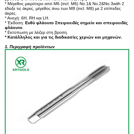
* Μέγεθος μικρότερο από M6 (incl. M6) No.1& No.2&No.3with 2
έδειξε τις άκρες, μέγεθος άνω των M8 (incl. M8) με 2 επίπεδες
άκρες.
* Ανοχή: 6H, RH και LH.
* Έκδοση:
Ευθύ φλάουτο Σπειροειδές σημείο και σπειροειδές
φλάουτο
.
* Εκτύπωση με λέιζερ στη βρύση.
* Κατάλληλος και για τις διαδικασίες χεριών και μηχανών.
1. Περιγραφή προϊόντων