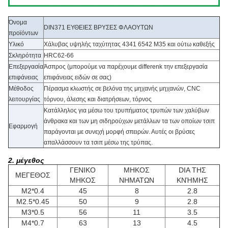
Όνομα
DIN371 ΕΥΘΕΙΕΣ ΒΡΥΣΕΣ ΦΛΑΟΥΤΩΝ
προϊόντων
Υλικό
Χάλυβας υψηλής ταχύτητας 4341 6542 M35 και ούτω καθεξής
Σκληρότητα
HRC62-66
Επεξεργασία
Άσπρος (μπορούμε να παρέχουμε differenk την επεξεργασία
επιφάνειας
επιφάνειας ειδών σε σας)
Μέθοδος
Πέρασμα κλωστής σε βελόνα της μηχανής μηχανών, CNC
λειτουργίας
τόρνου, άλεσης και διατρήσεων, τόρνος
Κατάλληλος για μέσω του τρυπήματος τρυπών των χαλύβων
άνθρακα και των μη σιδηρούχων μετάλλων τα των οποίων τσιπ
Εφαρμογή
παράγονται με συνεχή μορφή σπειρών. Αυτές οι βρύσες
απαλλάσσουν τα τσιπ μέσω της τρύπας.
2. μέγεθος
ΓΕΝΙΚΟ
ΜΗΚΟΣ
DIA ΤΗΣ
ΜΕΓΕΘΟΣ
ΜΗΚΟΣ
ΝΗΜΑΤΩΝ
ΚΝΉΜΗΣ
M2*0.4
45
8
2.8
M2.5*0.45
50
9
2.8
M3*0.5
56
11
3.5
M4*0.7
63
13
4.5