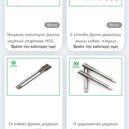
Βίντεο
Βίντεο
Ντυμένες κασσίτερος βρύσες
2 επίπεδη βρύση φλαούτων
μηχανών επιφάνειας HSS για
ακρών ευθεία, πλήρως
Βρείτε την καλύτερη τιμή
Βρείτε την καλύτερη τιμή
το μη σιδηρούχο χάλυβα
αλεσμένα ευθέα πρότυπα
4341 μετάλλων υλικό
βρυσών ISO529 σωλήνων
Οι ευθείες βρύσες μηχανών
Η χειρωνακτική μηχανών