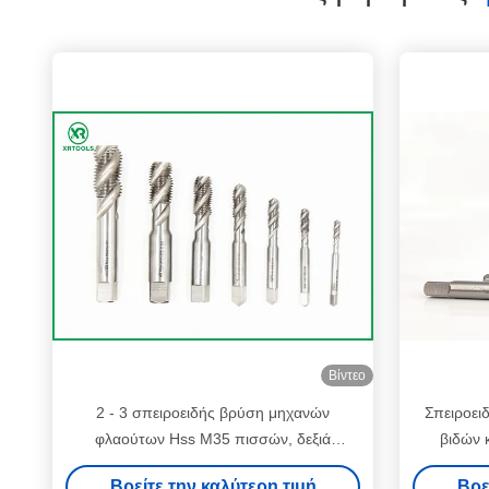
Βίντεο
2 - 3 σπειροειδής βρύση μηχανών
Σπειροει
φλαούτων Hss M35 πισσών, δεξιά
βιδών 
τροποποιημένα να φτάσει πρότυπα
Βρείτε την καλύτερη τιμή
Βρε