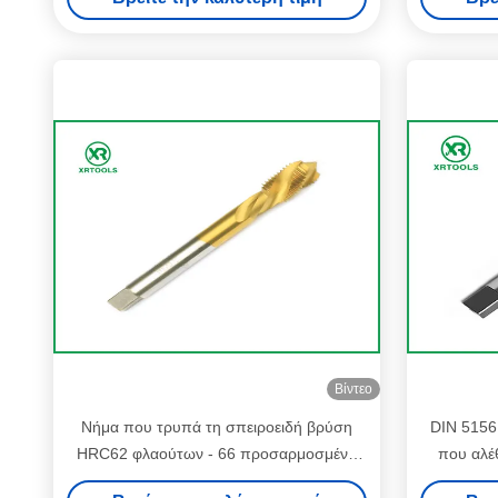
βρυσών ISO529
Βίντεο
Νήμα που τρυπά τη σπειροειδή βρύση
DIN 5156
HRC62 φλαούτων - 66 προσαρμοσμένα
που αλέθ
σκληρότητα μέγεθος/χρώμα
νημάτ