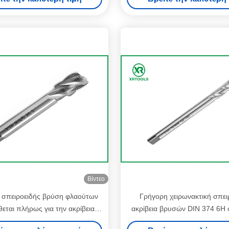
Βίντεο
 σπειροειδής βρύση φλαούτων
Γρήγορη χειρωνακτική σπει
εται πλήρως για την ακρίβεια
ακρίβεια βρυσών DIN 374 6H
ων H1 σωλήνων Whitworth
για CNC τη μηχανή τόρ