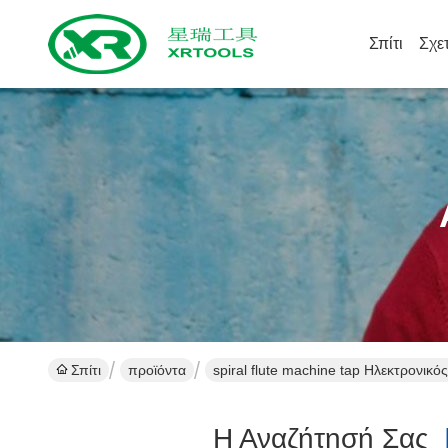
Σπίτι
Σχε
Σπίτι
προϊόντα
spiral flute machine tap Ηλεκτρονικ
Η Αναζήτησή Σας
[