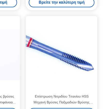
τιμή
Βρείτε την καλύτερη τιμή
ς βρύσες
Επίστρωση Νιτριδίου Τιτανίου HSS
πιφάνεια
Μηχανή Βρύσες Παξιμαδιών Βρύσης
ριβείας για
Εργαλεία Κοπής Σπειρώματος Επιφάνειας