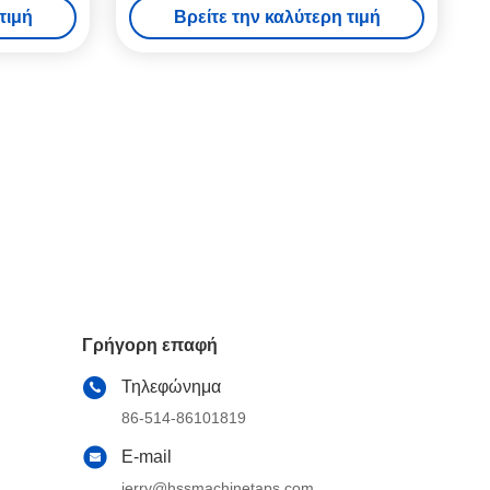
τιμή
Βρείτε την καλύτερη τιμή
τος
με Επικάλυψη Κασσίτερου για Εργασίες
Ακριβείας
Γρήγορη επαφή
Τηλεφώνημα
86-514-86101819
E-mail
jerry@hssmachinetaps.com