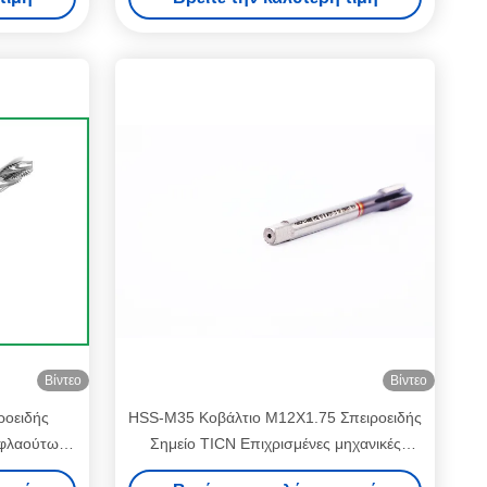
σπειρώματος Σχεδιασμένα για σταθερό
σπείρωμα
Βίντεο
Βίντεο
ροειδής
HSS-M35 Κοβάλτιο M12X1.75 Σπειροειδής
 φλαούτων
Σημείο TICN Επιχρισμένες μηχανικές
νου
βρύσες HSS για μηχανική επεξεργασία