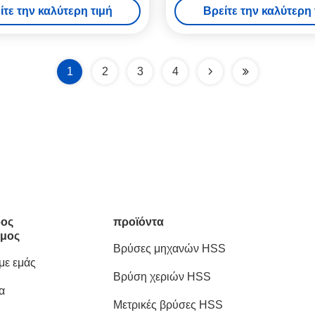
ίτε την καλύτερη τιμή
Βρείτε την καλύτερη 
βιομηχανική κοπή νήμα
1
2
3
4
ος
προϊόντα
μος
Βρύσες μηχανών HSS
 με εμάς
Βρύση χεριών HSS
α
Μετρικές βρύσες HSS