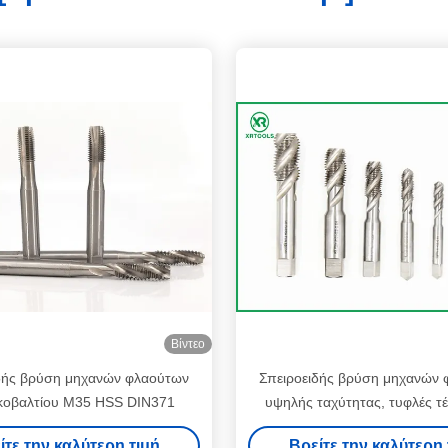
Βίντεο
δής βρύση μηχανών φλαούτων
Σπειροειδής βρύση μηχανών
κοβαλτίου M35 HSS DIN371
υψηλής ταχύτητας, τυφλές τ
βρύσες νημάτων τρυπ
ίτε την καλύτερη τιμή
Βρείτε την καλύτερη 