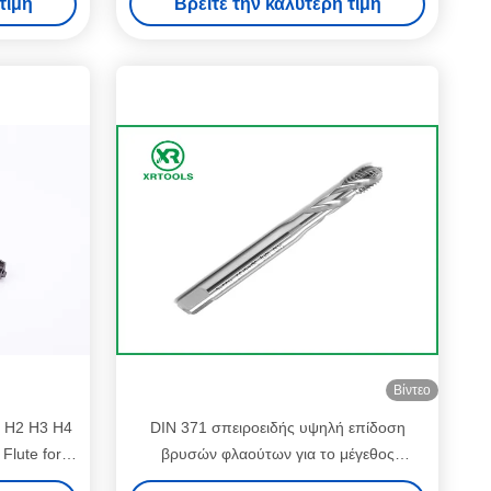
τιμή
Βρείτε την καλύτερη τιμή
Βίντεο
1 H2 H3 H4
DIN 371 σπειροειδής υψηλή επίδοση
Flute for
βρυσών φλαούτων για το μέγεθος
ns
μηχανών διατρήσεων M10 * 1.5mm