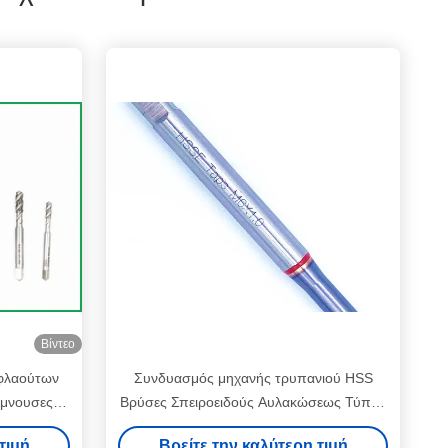
Βίντεο
 φλαούτων
Συνδυασμός μηχανής τρυπανιού HSS
έμνουσες
Βρύσες Σπειροειδούς Αυλακώσεως Τύπου
ών
Βήμα 0.5-1.25 Εργαλεία κοπής
τιμή
Βρείτε την καλύτερη τιμή