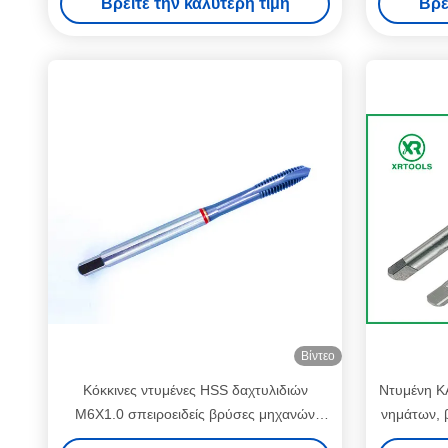
Βρείτε την καλύτερη τιμή
Βρε
Βίντεο
Κόκκινες ντυμένες HSS δαχτυλιδιών
Ντυμένη Κ
M6X1.0 σπειροειδείς βρύσες μηχανών
νημάτων, 
σημείου TICN