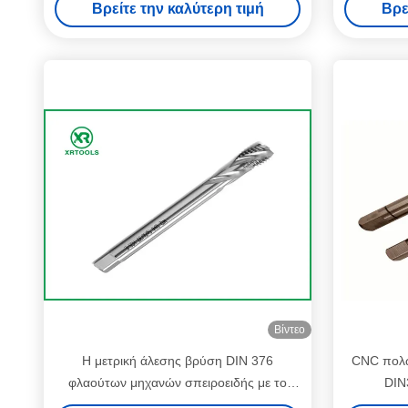
Βρείτε την καλύτερη τιμή
Βρε
Βίντεο
Η μετρική άλεσης βρύση DIN 376
CNC πολω
φλαούτων μηχανών σπειροειδής με το
DIN
λευκό τελειώνει μέσω της τρύπας