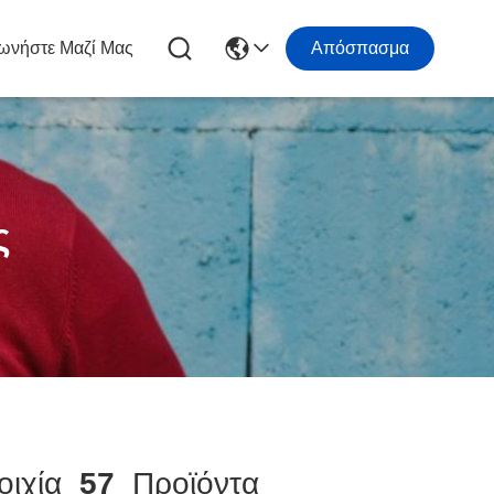
ωνήστε Μαζί Μας
Απόσπασμα
ς
οιχία
57
Προϊόντα