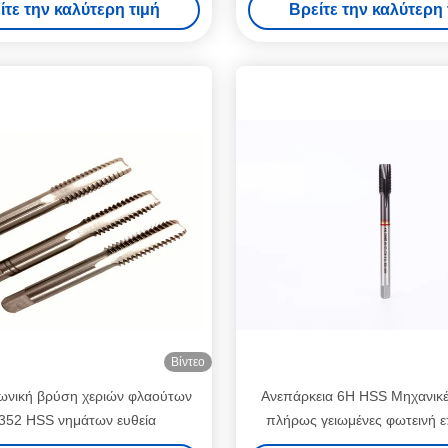
ίτε την καλύτερη τιμή
Βρείτε την καλύτερη 
Βίντεο
νική βρύση χεριών φλαούτων
Ανεπάρκεια 6H HSS Μηχανικέ
352 HSS νημάτων ευθεία
πλήρως γειωμένες φωτεινή ε
τελικό εργαλεία επεξεργασίας ακ