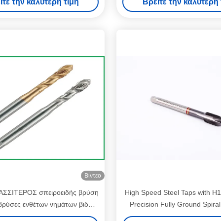
ίτε την καλύτερη τιμή
Βρείτε την καλύτερη 
Βίντεο
ΑΣΣΙΤΕΡΟΣ σπειροειδής βρύση
High Speed Steel Taps with H
βρύσες ενθέτων νημάτων βιδών
Precision Fully Ground Spiral 
ανοχής 6H
Heavy Duty Applicatio