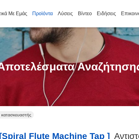
τικά Με Εμάς
Προϊόντα
Λύσεις
Βίντεο
Ειδήσεις
Επικοιν
Αποτελέσματα Αναζήτηση
ός κατασκευαστής
spiral Flute Machine Tap ]
Αντιστ