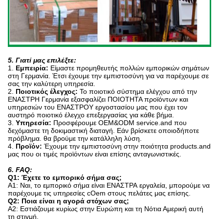
5. Γιατί μας επιλέξτε:
1.
Εμπειρία:
Είμαστε προμηθευτής πολλών εμπορικών σημάτων
στη Γερμανία. Έτσι έχουμε την εμπιστοσύνη για να παρέχουμε σε
σας την καλύτερη υπηρεσία.
2.
Ποιοτικός έλεγχος:
Το ποιοτικό σύστημα ελέγχου από την
ΕΝΑΣΤΡΗ Γερμανία εξασφαλίζει ΠΟΙΟΤΗΤΑ προϊόντων και
υπηρεσιών του ΕΝΑΣΤΡΟΥ εργοστασίου μας που έχει τον
αυστηρό ποιοτικό έλεγχο επεξεργασίας για κάθε βήμα.
3.
Υπηρεσία:
Προσφέρουμε OEM&ODM service.and που
δεχόμαστε τη δοκιμαστική διαταγή. Εάν βρίσκετε οποιοδήποτε
πρόβλημα. θα βρούμε την κατάλληλη λύση.
4.
Προϊόν:
Έχουμε την εμπιστοσύνη στην ποιότητα products.and
μας που οι τιμές προϊόντων είναι επίσης ανταγωνιστικές.
6. FAQ:
Q1: Έχετε το εμπορικό σήμα σας;
Α1: Ναι, το εμπορικό σήμα είναι ΕΝΑΣΤΡΑ εργαλεία, μπορούμε να
παρέχουμε τις υπηρεσίες cOem στους πελάτες μας επίσης.
Q2: Ποια είναι η αγορά στόχων σας;
A2: Εστιάζουμε κυρίως στην Ευρώπη και τη Νότια Αμερική αυτή
τη στιγμή.