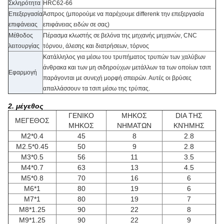
Σκληρότητα
HRC62-66
Επεξεργασία
Άσπρος (μπορούμε να παρέχουμε differenk την επεξεργασία
επιφάνειας
επιφάνειας ειδών σε σας)
Μέθοδος
Πέρασμα κλωστής σε βελόνα της μηχανής μηχανών, CNC
λειτουργίας
τόρνου, άλεσης και διατρήσεων, τόρνος
Κατάλληλος για μέσω του τρυπήματος τρυπών των χαλύβων
άνθρακα και των μη σιδηρούχων μετάλλων τα των οποίων τσιπ
Εφαρμογή
παράγονται με συνεχή μορφή σπειρών. Αυτές οι βρύσες
απαλλάσσουν τα τσιπ μέσω της τρύπας.
2. μέγεθος
ΓΕΝΙΚΟ
ΜΗΚΟΣ
DIA ΤΗΣ
ΜΕΓΕΘΟΣ
ΜΗΚΟΣ
ΝΗΜΑΤΩΝ
ΚΝΉΜΗΣ
M2*0.4
45
8
2.8
M2.5*0.45
50
9
2.8
M3*0.5
56
11
3.5
M4*0.7
63
13
4.5
M5*0.8
70
16
6
M6*1
80
19
6
M7*1
80
19
7
M8*1.25
90
22
8
M9*1.25
90
22
9