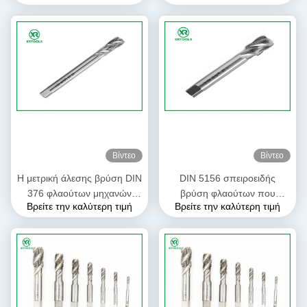
βιδών ανοχής 6H
Βίντεο
Βίντεο
Η μετρική άλεσης βρύση DIN
DIN 5156 σπειροειδής
376 φλαούτων μηχανών
βρύση φλαούτων που
Βρείτε την καλύτερη τιμή
Βρείτε την καλύτερη τιμή
σπειροειδής με το λευκό
αλέθεται πλήρως για την
τελειώνει μέσω της τρύπας
ακρίβεια νημάτων H1
σωλήνων Whitworth