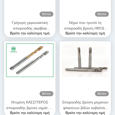
Βίντεο
Βίντεο
Γρήγορη χειρωνακτική
Νήμα που τρυπά τη
σπειροειδής ακρίβεια
σπειροειδή βρύση HRC62
Βρείτε την καλύτερη τιμή
Βρείτε την καλύτερη τιμή
βρυσών DIN 374 6H
φλαούτων - 66
φλαούτων για CNC τη
προσαρμοσμένα σκληρότητα
μηχανή τόρνου
μέγεθος/χρώμα
Βίντεο
Βίντεο
Ντυμένη ΚΑΣΣΙΤΕΡΟΣ
Σπειροειδής βρύση μηχανών
σπειροειδής βρύση νημάτων,
φλαούτων βιδών κοβαλτίου
Βρείτε την καλύτερη τιμή
Βρείτε την καλύτερη τιμή
βρύσες ενθέτων νημάτων
M35 HSS DIN371