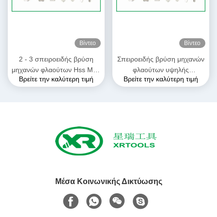
Βίντεο
Βίντεο
2 - 3 σπειροειδής βρύση
Σπειροειδής βρύση μηχανών
μηχανών φλαούτων Hss M35
φλαούτων υψηλής
Βρείτε την καλύτερη τιμή
Βρείτε την καλύτερη τιμή
πισσών, δεξιά
ταχύτητας, τυφλές τέμνουσες
τροποποιημένα να φτάσει
βρύσες νημάτων τρυπών
πρότυπα βρυσών ISO529
Μέσα Κοινωνικής Δικτύωσης