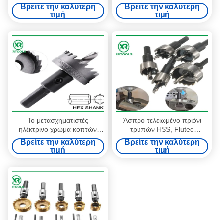
κνήμη 6mm πριόνι τρυπών
αιχμηρότερο πριόνι τρυπών
Βρείτε την καλύτερη
Βρείτε την καλύτερη
18 διασπασμένα δόντια
λεπίδων καθολικό για το
τιμή
τιμή
βαθμού
ανοξείδωτο
Το μετασχηματιστές
Άσπρο τελειωμένο πριόνι
ηλέκτρινο χρώμα κοπτών
τρυπών HSS, Fluted
πριονιών τρυπών κνημών
διάτρηση μετάλλων πριονιών
Βρείτε την καλύτερη
Βρείτε την καλύτερη
HSS δεκαεξαδικού τελειώνει
τρυπών μετάλλων δοντιών
τιμή
τιμή
τη βέλτιστη διάρκεια