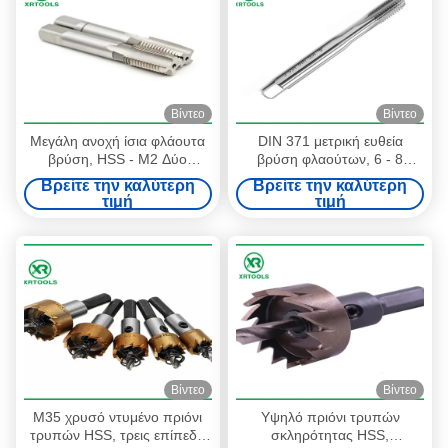
Βίντεο
Βίντεο
Μεγάλη ανοχή ίσια φλάουτα
DIN 371 μετρική ευθεία
βρύση, HSS - M2 Δύο
βρύση φλαούτων, 6 - 8
φλάουτες βρύση χέρι νήμα
τέμνουσες βρύσες νημάτων
Βρείτε την καλύτερη
Βρείτε την καλύτερη
Τύπος για τρύπα με νήμα
πισσών
τιμή
τιμή
Βίντεο
Βίντεο
M35 χρυσό ντυμένο πριόνι
Υψηλό πριόνι τρυπών
τρυπών HSS, τρεις επίπεδη
σκληρότητας HSS,