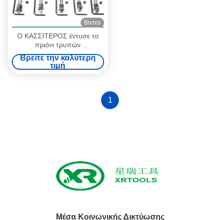
Βίντεο
Ο ΚΑΣΣΙΤΕΡΟΣ έντυσε το
πριόνι τρυπών
τετρ.μέτρου/4341 HSS,
Βρείτε την καλύτερη
πλήρως αλεσμένος κόπτης
τιμή
πριονιών τρυπών κομματιών
τρυπανιών πυρήνων
1
Μέσα Κοινωνικής Δικτύωσης