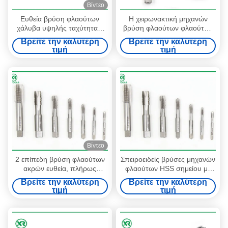
Βίντεο
Ευθεία βρύση φλαούτων
Η χειρωνακτική μηχανών
χάλυβα υψηλής ταχύτητας,
βρύση φλαούτων φλαούτων
DIN 376 βρύση επίπεδων
ευθεία, λευκό τελειώνει τη
Βρείτε την καλύτερη
Βρείτε την καλύτερη
κατώτατων σημείων για τη
βρύση βουλωμάτων
τιμή
τιμή
μηχανή διατρήσεων
σπινθήρων νημάτων
Βίντεο
2 επίπεδη βρύση φλαούτων
Σπειροειδείς βρύσες μηχανών
ακρών ευθεία, πλήρως
φλαούτων HSS σημείου με
αλεσμένα ευθέα πρότυπα
πρότυπα 2 τα δειγμένα
Βρείτε την καλύτερη
Βρείτε την καλύτερη
βρυσών ISO529 σωλήνων
ακρών ISO529
τιμή
τιμή