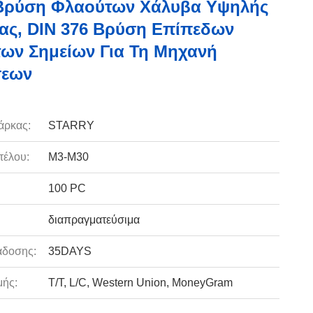
 Βρύση Φλαούτων Χάλυβα Υψηλής
ας, DIN 376 Βρύση Επίπεδων
ων Σημείων Για Τη Μηχανή
σεων
άρκας:
STARRY
τέλου:
Μ3-M30
100 PC
διαπραγματεύσιμα
άδοσης:
35DAYS
ής:
T/T, L/C, Western Union, MoneyGram