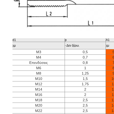
d1
p
Α1
χμ
- Δεν ξέρω.
χμ
M3
0,5
M4
0,7
Επενδύσεις
0,8
M6
1
M8
1,25
M10
1,5
1
M12
1,75
1
M14
2
1
M16
2
1
M18
2,5
1
M20
2,5
1
M22
2,5
1