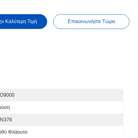
ην Καλύτερη Τιμή
Επικοινωνήστε Τώρα
SO9000
ρύση
IN376
υθύ Φλάουτο