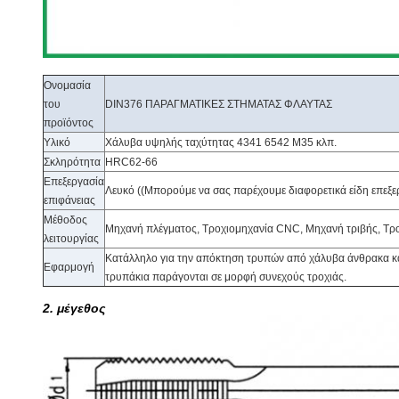
Ονομασία
του
DIN376 ΠΑΡΑΓΜΑΤΙΚΕΣ ΣΤΗΜΑΤΑΣ ΦΛΑΥΤΑΣ
προϊόντος
Υλικό
Χάλυβα υψηλής ταχύτητας 4341 6542 M35 κλπ.
Σκληρότητα
HRC62-66
Επεξεργασία
Λευκό ((Μπορούμε να σας παρέχουμε διαφορετικά είδη επεξε
επιφάνειας
Μέθοδος
Μηχανή πλέγματος, Τροχιομηχανία CNC, Μηχανή τριβής, Τρ
λειτουργίας
Κατάλληλο για την απόκτηση τρυπών από χάλυβα άνθρακα κα
Εφαρμογή
τρυπάκια παράγονται σε μορφή συνεχούς τροχιάς.
2. μέγεθος