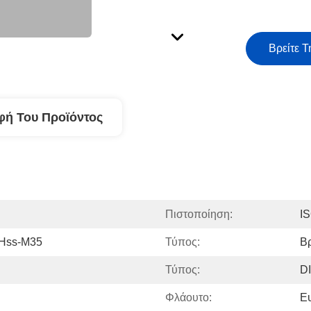
Βρείτε Τ
φή Του Προϊόντος
Πιστοποίηση:
I
 Hss-M35
Τύπος:
Β
Τύπος:
D
Φλάουτο:
Ε