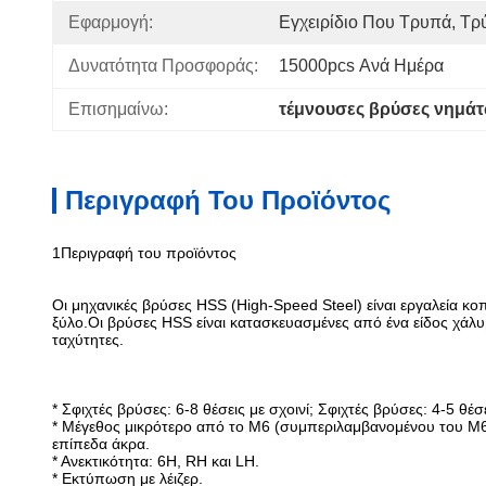
Εφαρμογή:
Εγχειρίδιο Που Τρυπά, Τ
Δυνατότητα Προσφοράς:
15000pcs Ανά Ημέρα
Επισημαίνω:
τέμνουσες βρύσες νημά
Περιγραφή Του Προϊόντος
1Περιγραφή του προϊόντος
Οι μηχανικές βρύσες HSS (High-Speed Steel) είναι εργαλεία κ
ξύλο.Οι βρύσες HSS είναι κατασκευασμένες από ένα είδος χάλυ
ταχύτητες.
* Σφιχτές βρύσες: 6-8 θέσεις με σχοινί; Σφιχτές βρύσες: 4-5 θέσ
* Μέγεθος μικρότερο από το M6 (συμπεριλαμβανομένου του M6)
επίπεδα άκρα.
* Ανεκτικότητα: 6H, RH και LH.
* Εκτύπωση με λέιζερ.