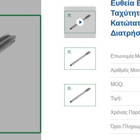
Ευθεία
Ταχύτητ
Κατώτατ
Διατρή
Επωνυμία Μ
Αριθμός Μον
MOQ:
Τιμή:
Χρόνος Παρ
Όροι Πληρωμ