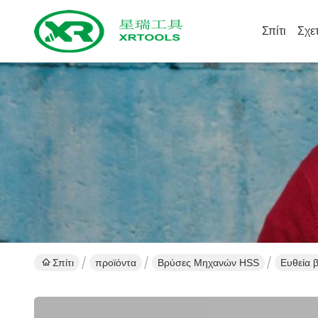
Σπίτι
Σχε
Σπίτι
προϊόντα
Βρύσες Μηχανών HSS
Ευθεία 