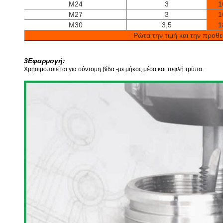
M24
3
1
M27
3
1
M30
3,5
1
Ρώτα την τιμή και την προθε
3Εφαρμογή:
Χρησιμοποιείται για σύντομη βίδα -με μήκος μέσα και τυφλή τρύπα.