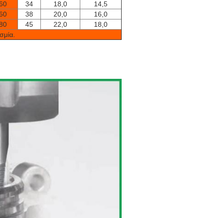
60
34
18,0
14,5
60
38
20,0
16,0
80
45
22,0
18,0
σμία.