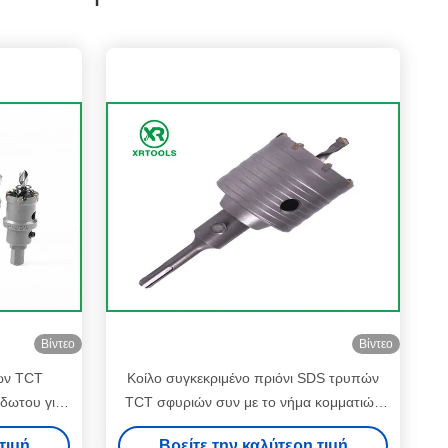
Βίντεο
Βίντεο
πών TCT
Κοίλο συγκεκριμένο πριόνι SDS τρυπών
ίδωτου για
TCT σφυριών συν με το νήμα κομματιών
τρυπανιών πυρήνων M22
τιμή
Βρείτε την καλύτερη τιμή