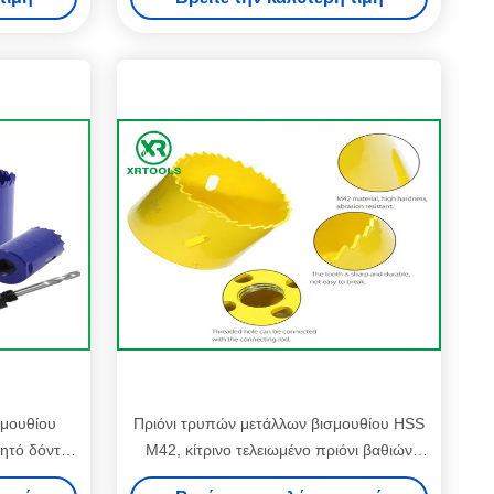
σμουθίου
Πριόνι τρυπών μετάλλων βισμουθίου HSS
ητό δόντια
M42, κίτρινο τελειωμένο πριόνι βαθιών
ν τέμνον
τρυπών για το ξύλο/αργίλιο