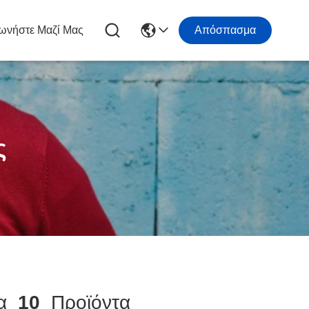
ωνήστε Μαζί Μας
Απόσπασμα
ς
ία
10
Προϊόντα