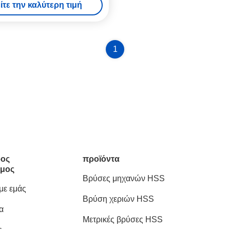
ίτε την καλύτερη τιμή
1
ος
προϊόντα
μος
Βρύσες μηχανών HSS
 με εμάς
Βρύση χεριών HSS
α
Μετρικές βρύσες HSS
ς