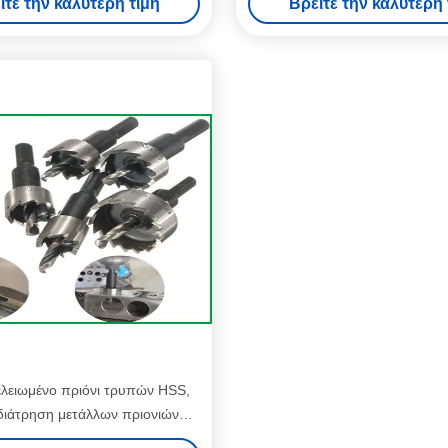
ίτε την καλύτερη τιμή
Βρείτε την καλύτερη 
χτισμένος
λειωμένο πριόνι τρυπών HSS,
διάτρηση μετάλλων πριονιών
υπών μετάλλων δοντιών