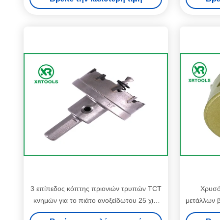
3 επίπεδος κόπτης πριονιών τρυπών TCT
Χρυσό
κνημών για το πιάτο ανοξείδωτου 25 χιλ.
μετάλλων β
τέμνοντος βάθους
πριόνι 