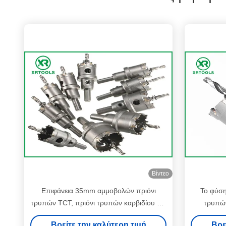
Βίντεο
Επιφάνεια 35mm αμμοβολών πριόνι
Το φύση
τρυπών TCT, πριόνι τρυπών καρβιδίου για
τρυπών
την κοπή μετάλλων
μετάλ
Βρείτε την καλύτερη τιμή
Βρε