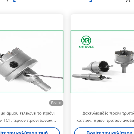
Βίντεο
μα άμμου τελειώνει το πριόνι
Δακτυλιοειδές πριόνι τρυ
 TCT, τέμνον πριόνι ζωνών
κοπτών, πριόνι τρυπών ανοξε
λων καρβιδίου βολφραμίου
το σκληρό χάλυβα
ίτε την καλύτερη τιμή
Βρείτε την καλύτερη 