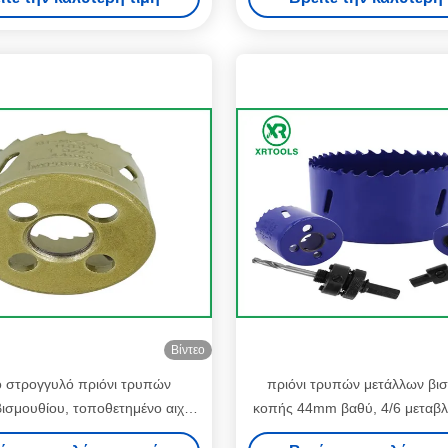
Βίντεο
 στρογγυλό πριόνι τρυπών
πριόνι τρυπών μετάλλων βι
ισμουθίου, τοποθετημένο αιχμή
κοπής 44mm βαθύ, 4/6 μεταβλ
τρυπών HSS M42 καρβίδιο με
TPI πριόνι τρυπών μετάλλω