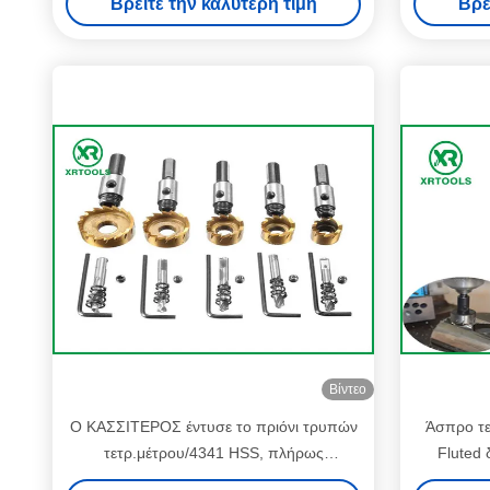
Βρείτε την καλύτερη τιμή
Βρε
Βίντεο
Ο ΚΑΣΣΙΤΕΡΟΣ έντυσε το πριόνι τρυπών
Άσπρο τε
τετρ.μέτρου/4341 HSS, πλήρως
Fluted 
αλεσμένος κόπτης πριονιών τρυπών
τρ