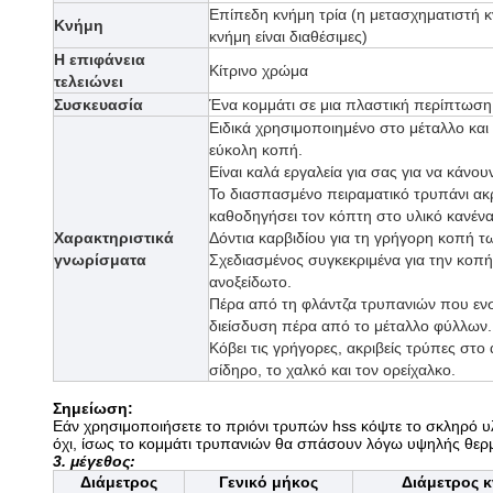
Επίπεδη κνήμη τρία (
η μετασχηματιστή κ
Κνήμη
κνήμη
είναι διαθέσιμες)
Η επιφάνεια
Κίτρινο χρώμα
τελειώνει
Συσκευασία
Ένα κομμάτι σε μια πλαστική περίπτωση
Ειδικά χρησιμοποιημένο στο μέταλλο και 
εύκολη κοπή.
Είναι καλά εργαλεία για σας για να κάνου
Το διασπασμένο πειραματικό τρυπάνι ακρ
καθοδηγήσει τον κόπτη στο υλικό κανέν
Χαρακτηριστικά
Δόντια καρβιδίου για τη γρήγορη κοπή 
γνωρίσματα
Σχεδιασμένος συγκεκριμένα για την κοπ
ανοξείδωτο.
Πέρα από τη φλάντζα τρυπανιών που ενσ
διείσδυση πέρα από το μέταλλο φύλλων.
Κόβει τις γρήγορες, ακριβείς τρύπες στο
σίδηρο, το χαλκό και τον ορείχαλκο.
Σημείωση:
Εάν χρησιμοποιήσετε το πριόνι τρυπών hss κόψτε το σκληρό υλ
όχι, ίσως το κομμάτι τρυπανιών θα σπάσουν λόγω υψηλής θερ
3. μέγεθος:
Διάμετρος
Γενικό μήκος
Διάμετρος 