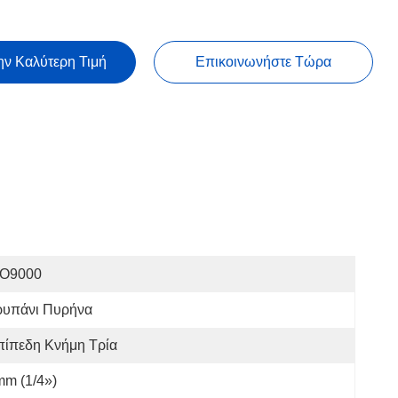
ην Καλύτερη Τιμή
Επικοινωνήστε Τώρα
SO9000
ρυπάνι Πυρήνα
πίπεδη Κνήμη Τρία
m (1/4»)