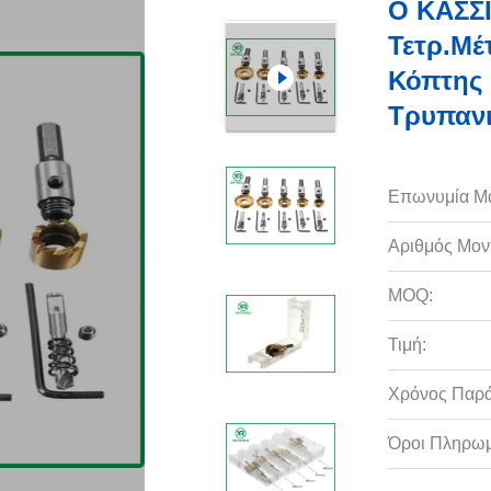
Ο ΚΑΣΣΙ
Τετρ.μέ
Κόπτης
Τρυπαν
Επωνυμία Μ
Αριθμός Μον
MOQ:
Τιμή:
Χρόνος Παρ
Όροι Πληρωμ