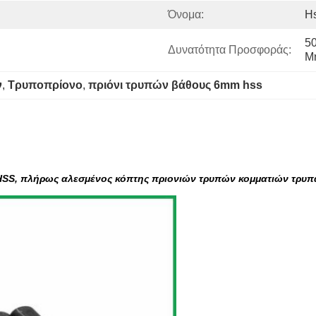
Όνομα:
H
50
Δυνατότητα Προσφοράς:
Μ
ν
, 
Τρυποπρίονο
, 
πριόνι τρυπών βάθους 6mm hss
1 HSS, πλήρως αλεσμένος κόπτης πριονιών τρυπών κομματιών τρυ