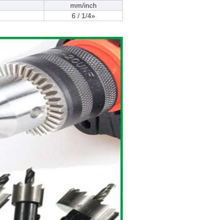
mm/inch
6 / 1/4»