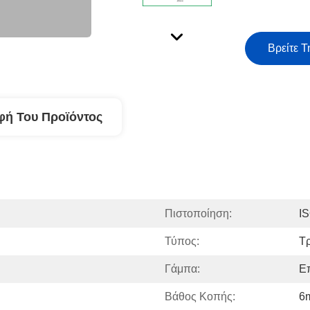
Βρείτε Τ
φή Του Προϊόντος
Πιστοποίηση:
I
Τύπος:
Τ
Γάμπα:
Ε
Βάθος Κοπής:
6m