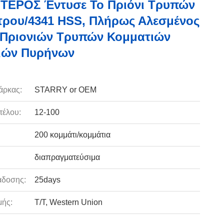
ΤΕΡΟΣ Έντυσε Το Πριόνι Τρυπών
τρου/4341 HSS, Πλήρως Αλεσμένος
 Πριονιών Τρυπών Κομματιών
ιών Πυρήνων
άρκας:
STARRY or OEM
τέλου:
12-100
200 κομμάτι/κομμάτια
διαπραγματεύσιμα
άδοσης:
25days
ής:
T/T, Western Union