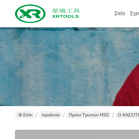
Σπίτι
Σχε
Σπίτι
προϊόντα
Πριόνι Τρυπών HSS
Ο ΚΑΣΣΙΤΕ