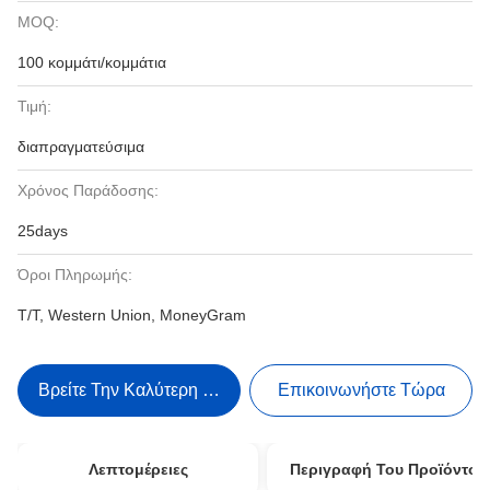
MOQ:
100 κομμάτι/κομμάτια
Τιμή:
διαπραγματεύσιμα
Χρόνος Παράδοσης:
25days
Όροι Πληρωμής:
T/T, Western Union, MoneyGram
Βρείτε Την Καλύτερη Τιμή
Επικοινωνήστε Τώρα
Λεπτομέρειες
Περιγραφή Του Προϊόντος