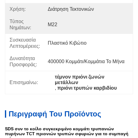
Χρήση:
Διάτρηση Τεκτονικών
Τύπος
M22
Νημάτων:
Συσκευασία
Πλαστικό Κιβώτιο
Λεπτομέρειες:
Δυνατότητα
400000 Κομμάτι/κομμάτια Το Μήνα
Προσφοράς:
τέμνον πριόνι ζωνών 
Επισημαίνω:
μετάλλων
, 
πριόνι τρυπών καρβιδίου
Περιγραφή Του Προϊόντος
SDS συν το κοίλο συγκεκριμένο κομμάτι τρυπανιών
πυρήνων TCT πριονιών τρυπών σφυριών για το συμπαγή