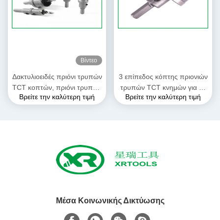
Βίντεο
Δακτυλιοειδές πριόνι τρυπών
3 επίπεδος κόπτης πριονιών
TCT κοπτών, πριόνι τρυπών
τρυπών TCT κνημών για το
Βρείτε την καλύτερη τιμή
Βρείτε την καλύτερη τιμή
ανοξείδωτου για το σκληρό
πιάτο ανοξείδωτου 25 χιλ.
χάλυβα
τέμνοντος βάθους
Μέσα Κοινωνικής Δικτύωσης