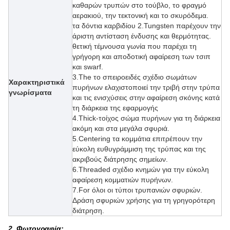
καθαρών τρυπών στο τούβλο, το φραγμό
αερακιού, την τεκτονική και το σκυρόδεμα.
τα δόντια καρβιδίου 2.Tungsten παρέχουν την
άριστη αντίσταση ένδυσης και θερμότητας.
θετική τέμνουσα γωνία που παρέχει τη
γρήγορη και αποδοτική αφαίρεση των τσιπ
και swarf.
3.The το σπειροειδές σχέδιο σωμάτων
Χαρακτηριστικά
πυρήνων ελαχιστοποιεί την τριβή στην τρύπα
γνωρίσματα
και τις ενισχύσεις στην αφαίρεση σκόνης κατά
τη διάρκεια της εφαρμογής
4.Thick-τοίχος σώμα πυρήνων για τη διάρκεια
ακόμη και στα μεγάλα σφυριά.
5.Centering τα κομμάτια επιτρέπουν την
εύκολη ευθυγράμμιση της τρύπας και της
ακριβούς διάτρησης σημείων.
6.Threaded σχέδιο κνημών για την εύκολη
αφαίρεση κομματιών πυρήνων.
7.For όλοι οι τύποι τρυπανιών σφυριών.
Δράση σφυριών χρήσης για τη γρηγορότερη
διάτρηση.
2. Φωτογραφία: