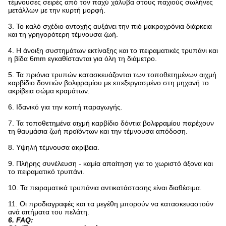
τέμνουσες σειρές από τον παχύ χάλυβα στους παχιούς σωλήνες
μετάλλων με την κυρτή μορφή.
3. Το καλό σχέδιο αντοχής αυξάνει την πιό μακροχρόνια διάρκεια
και τη γρηγορότερη τέμνουσα ζωή.
4. Η άνοιξη συστημάτων εκτίναξης και το πειραματικές τρυπάνι και
η βίδα 6mm εγκαθίστανται για όλη τη διάμετρο.
5. Τα πριόνια τρυπών κατασκευάζονται των τοποθετημένων αιχμή
καρβίδιο δοντιών βολφραμίου με επεξεργασμένο στη μηχανή το
ακρίβεια σώμα κραμάτων.
6. Ιδανικό για την κοπή παραγωγής.
7. Τα τοποθετημένα αιχμή καρβίδιο δόντια βολφραμίου παρέχουν
τη θαυμάσια ζωή προϊόντων και την τέμνουσα απόδοση.
8. Υψηλή τέμνουσα ακρίβεια.
9. Πλήρης συνέλευση - καμία απαίτηση για το χωριστό άξονα και
το πειραματικό τρυπάνι.
10. Τα πειραματικά τρυπάνια αντικατάστασης είναι διαθέσιμα.
11. Οι προδιαγραφές και τα μεγέθη μπορούν να κατασκευαστούν
ανά αιτήματα του πελάτη.
6.
FAQ: