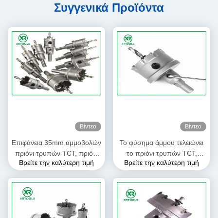
Συγγενικά Προϊόντα
Βίντεο
Βίντεο
Επιφάνεια 35mm αμμοβολών
Το φύσημα άμμου τελειώνει
πριόνι τρυπών TCT, πριόνι
το πριόνι τρυπών TCT,
Βρείτε την καλύτερη τιμή
Βρείτε την καλύτερη τιμή
τρυπών καρβιδίου για την
τέμνον πριόνι ζωνών
κοπή μετάλλων
μετάλλων καρβιδίου
βολφραμίου