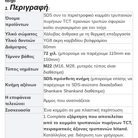
τοίχο
Περιγραφή
1.
:
SDS συν το περιστροφικό κομμάτι τρυπανιών
Όνομα
πυρήνων TCT πριονιών τρυπών σφυριών
προϊόντων
κοίλο συγκεκριμένο
για τον τοίχο
Υλικό σώματος
Χάλυβας άνθρακα με τη θερμική επεξεργασία
Υλικό δοντιών
YG8 άκρη καρβιδίου βολφραμίου
Διάμετρος
60mm
72 χιλ.
(μπορούμε να παρέχουμε 110mm και
Τέμνον βάθος
150mm)
M22
(M16, M28, μυτερός τύπος είναι
Τύπος νημάτων
διαθέσιμα)
SDS-πρόσθετη κνήμη
(μπορούμε επίσης να
Κνήμη αξόνων
παρέχουμε το
SDS-
ανώτατο δεκαεξαδικό
Shankare Shankand
διαθέσιμο)
Η επιφάνεια
Άμμος που ανατινάζεται
τελειώνει
Συσκευασία
Ένα κομμάτι σε μια πλαστική περίπτωση
1.Complete
εξάρτηση που αποτελείται
από το κομμάτι τρυπανιών πυρήνων TCT,
πειραματικός άξονας τρυπανιών
bitand.
Κατάλληλος για: διάτρυση των γρήγορων,