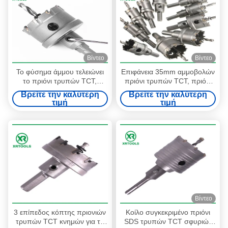
Βίντεο
Βίντεο
Το φύσημα άμμου τελειώνει
Επιφάνεια 35mm αμμοβολών
το πριόνι τρυπών TCT,
πριόνι τρυπών TCT, πριόνι
τέμνον πριόνι ζωνών
τρυπών καρβιδίου για την
Βρείτε την καλύτερη
Βρείτε την καλύτερη
μετάλλων καρβιδίου
κοπή μετάλλων
τιμή
τιμή
βολφραμίου
Βίντεο
3 επίπεδος κόπτης πριονιών
Κοίλο συγκεκριμένο πριόνι
τρυπών TCT κνημών για το
SDS τρυπών TCT σφυριών