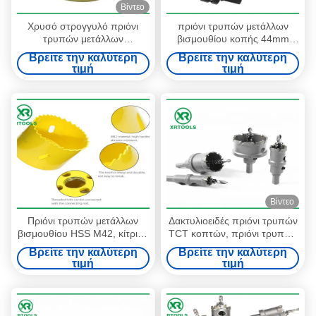
Βίντεο
Χρυσό στρογγυλό πριόνι
πριόνι τρυπών μετάλλων
τρυπών μετάλλων
βισμουθίου κοπής 44mm
βισμουθίου, τοποθετημένο
βαθύ, 4/6 μεταβλητό δόντια
Βρείτε την καλύτερη
Βρείτε την καλύτερη
αιχμή πριόνι τρυπών HSS
TPI πριόνι τρυπών μετάλλων
τιμή
τιμή
M42 καρβίδιο με χτισμένος
τέμνον
Βίντεο
Πριόνι τρυπών μετάλλων
Δακτυλιοειδές πριόνι τρυπών
βισμουθίου HSS M42, κίτρινο
TCT κοπτών, πριόνι τρυπών
τελειωμένο πριόνι βαθιών
ανοξείδωτου για το σκληρό
Βρείτε την καλύτερη
Βρείτε την καλύτερη
τρυπών για το ξύλο/αργίλιο
χάλυβα
τιμή
τιμή