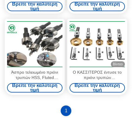
πιάτο ανοξείδωτου 25 χιλ.
συν με το νήμα κομματιών
Βρείτε την καλύτερη
Βρείτε την καλύτερη
τέμνοντος βάθους
τρυπανιών πυρήνων M22
τιμή
τιμή
Βίντεο
Άσπρο τελειωμένο πριόνι
Ο ΚΑΣΣΙΤΕΡΟΣ έντυσε το
τρυπών HSS, Fluted
πριόνι τρυπών
διάτρηση μετάλλων πριονιών
τετρ.μέτρου/4341 HSS,
Βρείτε την καλύτερη
Βρείτε την καλύτερη
τρυπών μετάλλων δοντιών
πλήρως αλεσμένος κόπτης
τιμή
τιμή
πριονιών τρυπών κομματιών
τρυπανιών πυρήνων
1