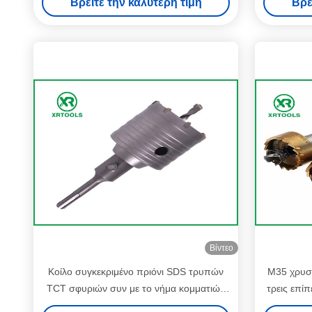
Βρείτε την καλύτερη τιμή
Βρε
Βίντεο
Κοίλο συγκεκριμένο πριόνι SDS τρυπών
M35 χρυσ
TCT σφυριών συν με το νήμα κομματιών
τρεις επί
τρυπανιών πυρήνων M22
18 δ