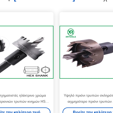
σχηματιστές ηλέκτρινο χρώμα
Υψηλό πριόνι τρυπών σκληρό
πριονιών τρυπών κνημών HSS
αιχμηρότερο πριόνι τρυπών
αδικού τελειώνει τη βέλτιστη
καθολικό για το ανοξεί
ίτε την καλύτερη τιμή
Βρείτε την καλύτερη 