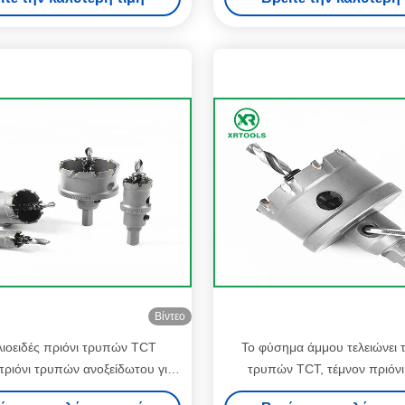
διάρκεια
Βίντεο
ιοειδές πριόνι τρυπών TCT
Το φύσημα άμμου τελειώνει τ
ριόνι τρυπών ανοξείδωτου για
τρυπών TCT, τέμνον πριόν
το σκληρό χάλυβα
μετάλλων καρβιδίου βολφ