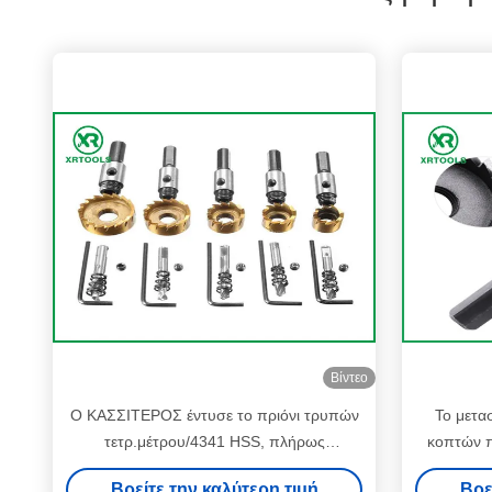
Βίντεο
Ο ΚΑΣΣΙΤΕΡΟΣ έντυσε το πριόνι τρυπών
Το μετα
τετρ.μέτρου/4341 HSS, πλήρως
κοπτών 
αλεσμένος κόπτης πριονιών τρυπών
δεκαεξ
Βρείτε την καλύτερη τιμή
Βρε