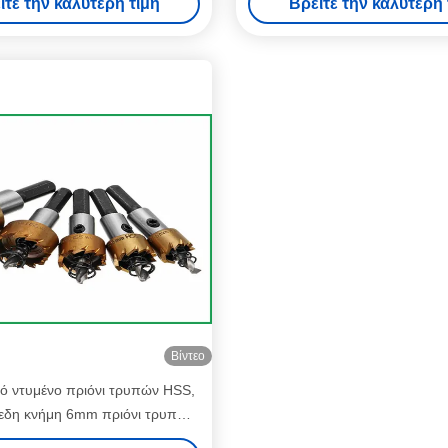
ίτε την καλύτερη τιμή
Βρείτε την καλύτερη 
Βίντεο
ό ντυμένο πριόνι τρυπών HSS,
πεδη κνήμη 6mm πριόνι τρυπών
ιασπασμένα δόντια βαθμού