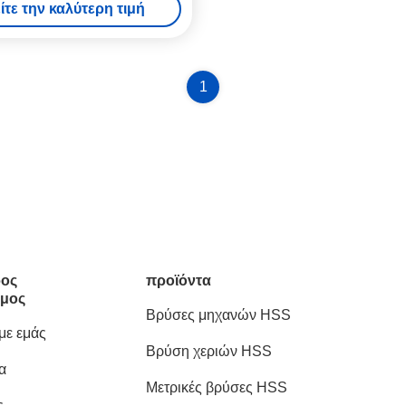
ίτε την καλύτερη τιμή
1
ος
προϊόντα
μος
Βρύσες μηχανών HSS
 με εμάς
Βρύση χεριών HSS
α
Μετρικές βρύσες HSS
ς