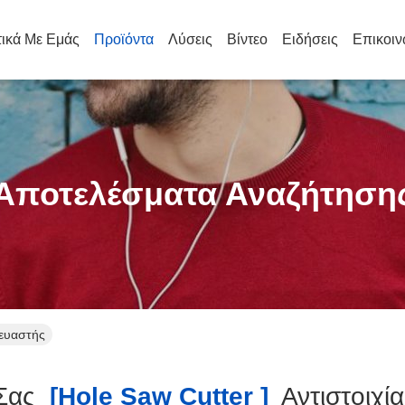
τικά Με Εμάς
Προϊόντα
Λύσεις
Βίντεο
Ειδήσεις
Επικοιν
Αποτελέσματα Αναζήτηση
κευαστής
Σας
[hole Saw Cutter ]
Αντιστοιχί