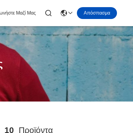
ωνήστε Μαζί Μας
Απόσπασμα
ς
α
10
Προϊόντα