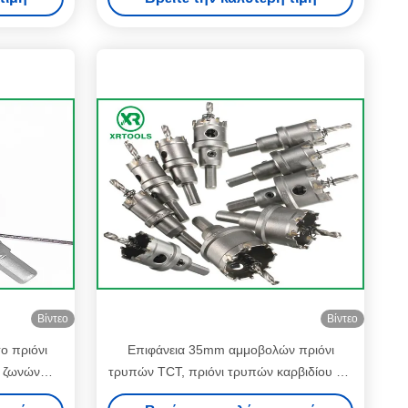
Βίντεο
Βίντεο
ο πριόνι
Επιφάνεια 35mm αμμοβολών πριόνι
ι ζωνών
τρυπών TCT, πριόνι τρυπών καρβιδίου για
ραμίου
την κοπή μετάλλων