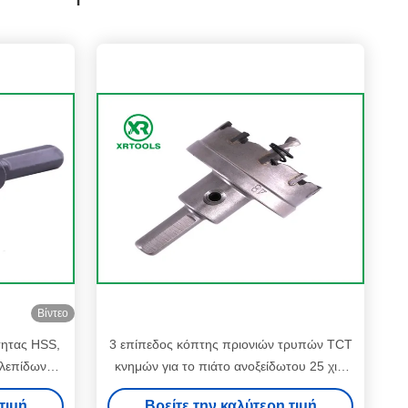
Βίντεο
τητας HSS,
3 επίπεδος κόπτης πριονιών τρυπών TCT
 λεπίδων
κνημών για το πιάτο ανοξείδωτου 25 χιλ.
δωτο
τέμνοντος βάθους
τιμή
Βρείτε την καλύτερη τιμή