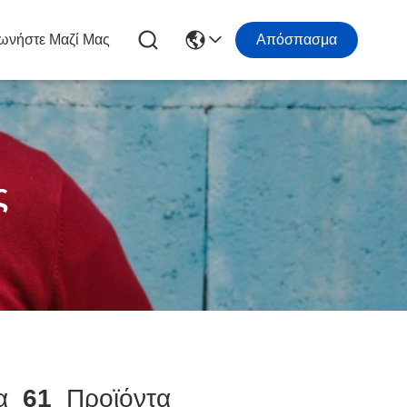
ωνήστε Μαζί Μας
Απόσπασμα
ς
ία
61
Προϊόντα