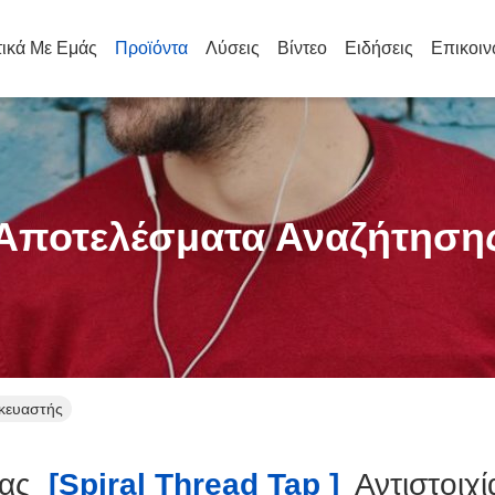
τικά Με Εμάς
Προϊόντα
Λύσεις
Βίντεο
Ειδήσεις
Επικοιν
Αποτελέσματα Αναζήτηση
σκευαστής
ας
[spiral Thread Tap ]
Αντιστοιχ