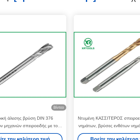
Βίντεο
ρική άλεσης βρύση DIN 376
Ντυμένη ΚΑΣΣΙΤΕΡΟΣ σπειροε
ν μηχανών σπειροειδής με το
νημάτων, βρύσες ενθέτων νημ
 τελειώνει μέσω της τρύπας
ανοχής 6H
ίτε την καλύτερη τιμή
Βρείτε την καλύτερη 