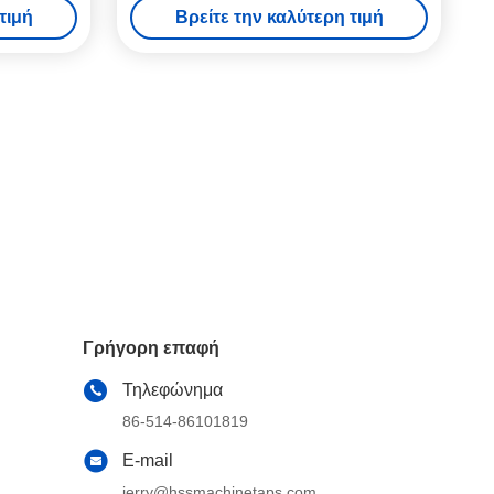
τιμή
Βρείτε την καλύτερη τιμή
Γρήγορη επαφή
Τηλεφώνημα
86-514-86101819
E-mail
jerry@hssmachinetaps.com