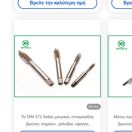
Βρείτε την καλύτερη τιμή
Βρε
χρώματος σπειροειδείς
Βίντεο
Το DIN 371 δεξιές μετρικές σπειροειδείς
Μέσω προ
βρύσες σημείου, χάλυβας υψηλής
βρυσών
ταχύτητας τρυπά την τετραγωνική/
τρ