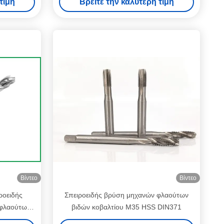
τιμή
Βρείτε την καλύτερη τιμή
Βίντεο
Βίντεο
ροειδής
Σπειροειδής βρύση μηχανών φλαούτων
 φλαούτων
βιδών κοβαλτίου M35 HSS DIN371
νου