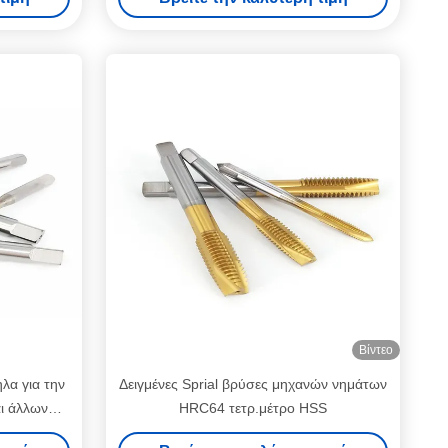
σχεδιασμένα για ακρίβεια και αντοχή
Βίντεο
λα για την
Δειγμένες Sprial βρύσες μηχανών νημάτων
ι άλλων
HRC64 τετρ.μέτρο HSS
ιβάλλοντα