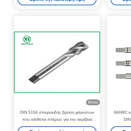
Βίντεο
DIN 5156 σπειροειδής βρύση φλαούτων
66HRC ευ
που αλέθεται πλήρως για την ακρίβεια
DIN
νημάτων H1 σωλήνων Whitworth