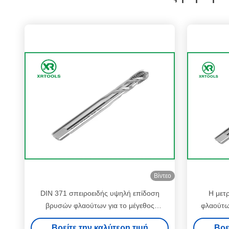
Βίντεο
DIN 371 σπειροειδής υψηλή επίδοση
Η μετ
βρυσών φλαούτων για το μέγεθος
φλαούτω
μηχανών διατρήσεων M10 * 1.5mm
λευκό
Βρείτε την καλύτερη τιμή
Βρε