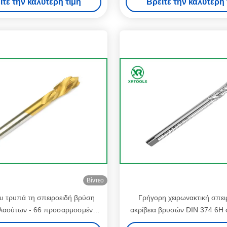
ίτε την καλύτερη τιμή
Βρείτε την καλύτερη 
παραγωγής
Βίντεο
υ τρυπά τη σπειροειδή βρύση
Γρήγορη χειρωνακτική σπει
λαούτων - 66 προσαρμοσμένα
ακρίβεια βρυσών DIN 374 6H
ηρότητα μέγεθος/χρώμα
για CNC τη μηχανή τόρ