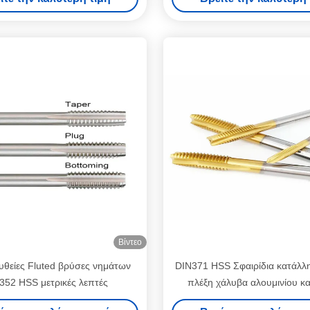
Βίντεο
θείες Fluted βρύσες νημάτων
DIN371 HSS Σφαιρίδια κατάλλη
352 HSS μετρικές λεπτές
πλέξη χάλυβα αλουμινίου κα
μετάλλων σε βιομηχανικά περ