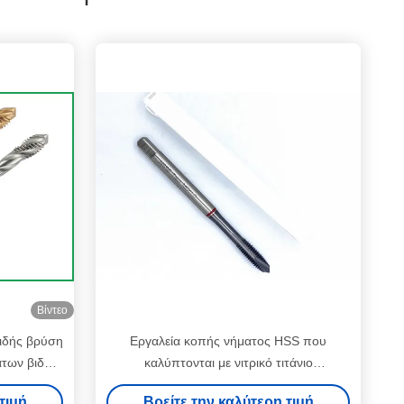
Βίντεο
ιδής βρύση
Εργαλεία κοπής νήματος HSS που
άτων βιδών
καλύπτονται με νιτρικό τιτάνιο
Επαγγελματικά εργαλεία κοπής νήματος
τιμή
Βρείτε την καλύτερη τιμή