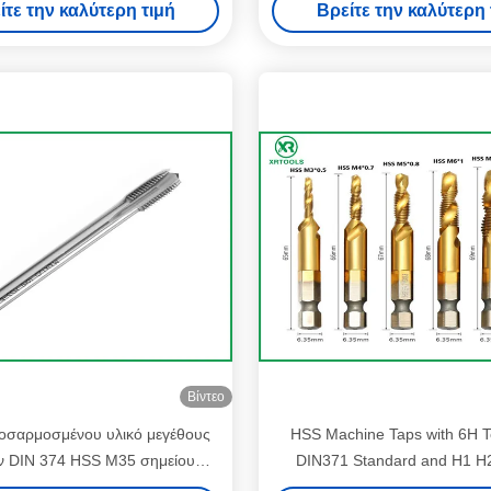
ίτε την καλύτερη τιμή
Βρείτε την καλύτερη 
Βίντεο
σαρμοσμένου υλικό μεγέθους
HSS Machine Taps with 6H T
 DIN 374 HSS M35 σημείου
DIN371 Standard and H1 H
υπών του σπειροειδούς
Precision for Metric Thr