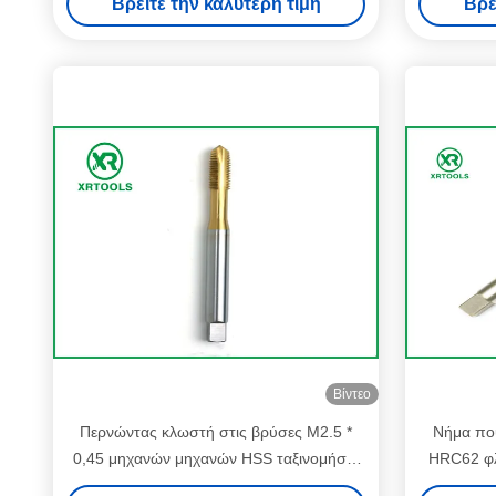
Βρείτε την καλύτερη τιμή
Βρε
Βίντεο
Περνώντας κλωστή στις βρύσες M2.5 *
Νήμα πο
0,45 μηχανών μηχανών HSS ταξινομήστε
HRC62 φ
τις ασημένιες χρυσές βρύσες σημείου
σκλ