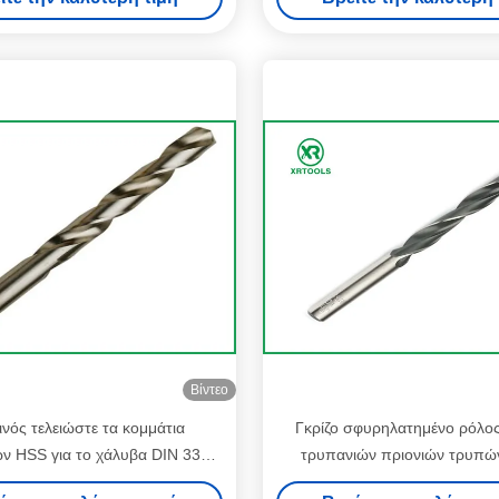
μορφής εύκαμπτα
Βίντεο
νός τελειώστε τα κομμάτια
Γκρίζο σφυρηλατημένο ρόλος
ν HSS για το χάλυβα DIN 338
τρυπανιών πριονιών τρυπών
ομμάτια τρυπανιών συστροφής
κομμάτια τρυπανιών σημείου κ