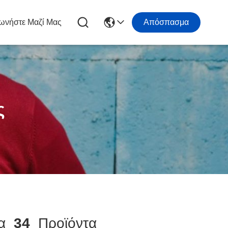
ωνήστε Μαζί Μας
Απόσπασμα
ς
ία
34
Προϊόντα