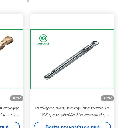
Βίντεο
Βίντεο
 συστροφής
Τα πλήρως αλεσμένα κομμάτια τρυπανιών
4241 υλικό
HSS για το μέταλλο δύο επικεφαλής
RC
διπλάσιο τελείωσαν το μέγεθος 2mm -
τιμή
Βρείτε την καλύτερη τιμή