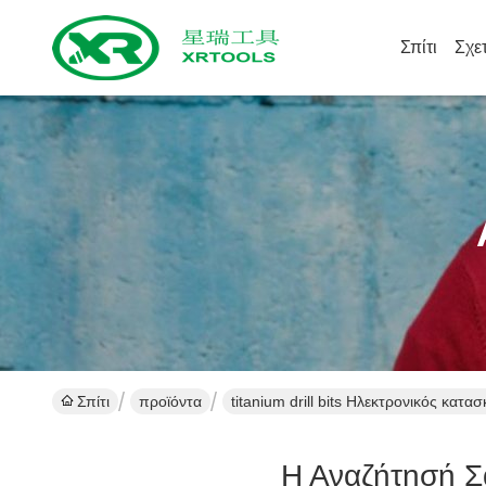
Σπίτι
Σχε
Σπίτι
προϊόντα
titanium drill bits Ηλεκτρονικός κατα
Η Αναζήτησή Σ