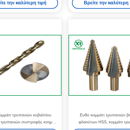
ίτε την καλύτερη τιμή
Βρείτε την καλύτερη 
τρυπανιών
ομμάτι τρυπανιών κοβαλτίου
Ευθύ κομμάτι τρυπανιών 
 τρυπανιών συστροφής κνημών
φλαούτων HSS, κομμάτι τρ
38 M35 hss για το ανοξείδωτο
βημάτων 2 ίντσας για την πο