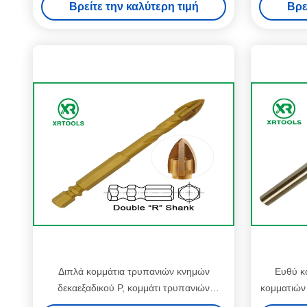
Βρείτε την καλύτερη τιμή
Βρε
Διπλά κομμάτια τρυπανιών κνημών
Ευθύ κ
δεκαεξαδικού Ρ, κομμάτι τρυπανιών
κομματιών
τεκτονικών 3 επίπεδο 16mm με το
HSS DIN 3