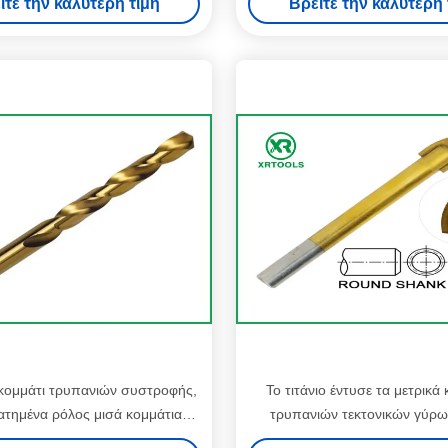
ίτε την καλύτερη τιμή
Βρείτε την καλύτερη 
κνημών αριστερά
σφραγίζει το λογότυπ
ομμάτι τρυπανιών συστροφής,
Το τιτάνιο έντυσε τα μετρικά
τημένα ρόλος μισά κομμάτια
τρυπανιών τεκτονικών γύρω
ιων ντυμένα κασσίτερος hss
μορφή μήκος 3 - 16