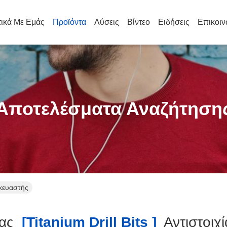
τικά Με Εμάς
Προϊόντα
Λύσεις
Βίντεο
Ειδήσεις
Επικοιν
Αποτελέσματα Αναζήτηση
σκευαστής
ας
[titanium Drill Bits ]
Αντιστοιχ