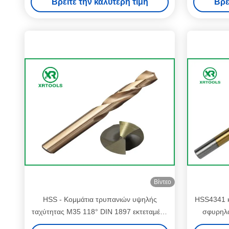
Βρείτε την καλύτερη τιμή
Βρε
Βίντεο
HSS - Κομμάτια τρυπανιών υψηλής
HSS4341 κ
ταχύτητας M35 118° DIN 1897 εκτεταμένο
σφυρηλα
ηλέκτρινο χρώμα μήκους
επίγε