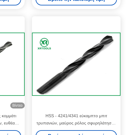
6mm
Βίντεο
 κομμάτι
HSS - 4241/4341 εύκαμπτο μπιτ
, ευθέα
τρυπανιών, μαύρος ρόλος σφυρηλάτησαν
αρφιών που
τα κομμάτια τρυπανιών συστροφής