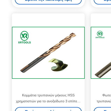
Κομμάτια τρυπανιών μήκους HSS
Φωτει
χρηματιστών για το ανοξείδωτο 3 επίπεδα
τρυπανιώ
ο στροβιλο Max μετάλλων
ευθέα κ