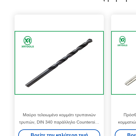
Μαύρο τελειωμένο κομμάτι τρυπανιών
Πρόσθ
τρυπών, DIN 340 παράλληλο Countersink
κομματιώ
κνημών κομμάτι τρυπανιών
συστρο
Βρείτε την καλύτερη τιμή
Βρε