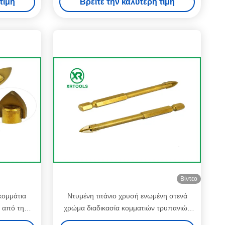
τιμή
Βρείτε την καλύτερη τιμή
ο
Βίντεο
 κομμάτια
Ντυμένη τιτάνιο χρυσή ενωμένη στενά
 από τη
χρώμα διαδικασία κομματιών τρυπανιών
MM
τεκτονικών γυαλιού μετρική