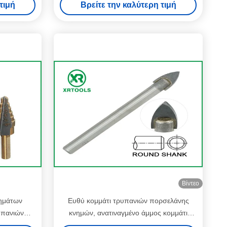
τιμή
Βρείτε την καλύτερη τιμή
Βίντεο
βημάτων
Ευθύ κομμάτι τρυπανιών πορσελάνης
υπανιών
κνημών, ανατιναγμένο άμμος κομμάτι
λλαπλάσια
τρυπανιών τεκτονικών αντίστροφο