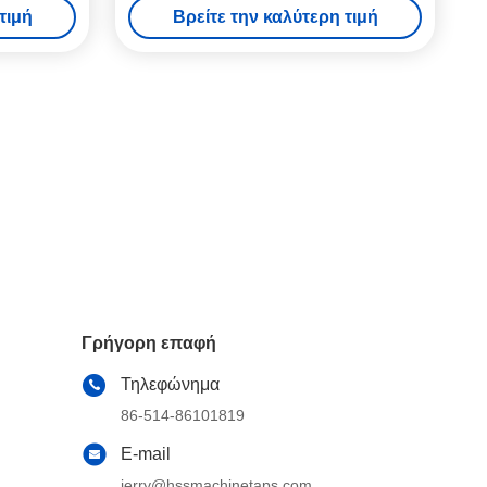
τιμή
Βρείτε την καλύτερη τιμή
Γρήγορη επαφή
Τηλεφώνημα
86-514-86101819
E-mail
jerry@hssmachinetaps.com