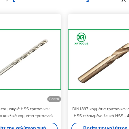
Βίντεο
ετα μακριά HSS τρυπανιών
DIN1897 κομμάτια τρυπανιών
ν κυκλικά κομμάτια τρυπανιών
HSS τελειωμένο λευκό HSS - 
φής κοβαλτίου σημείου 135°
60 - σκληρότητα 66H
ίτε την καλύτερη τιμή
Βρείτε την καλύτερη 