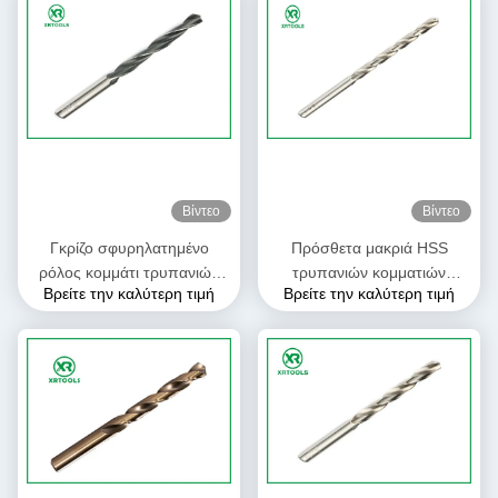
66HRC
Βίντεο
Βίντεο
Γκρίζο σφυρηλατημένο
Πρόσθετα μακριά HSS
ρόλος κομμάτι τρυπανιών
τρυπανιών κομματιών
Βρείτε την καλύτερη τιμή
Βρείτε την καλύτερη τιμή
πριονιών τρυπών, ευθέα
κυκλικά κομμάτια τρυπανιών
κομμάτια τρυπανιών σημείου
συστροφής κοβαλτίου
καρφιών που σφραγίζει το
σημείου 135° μορφής
λογότυπο
εύκαμπτα