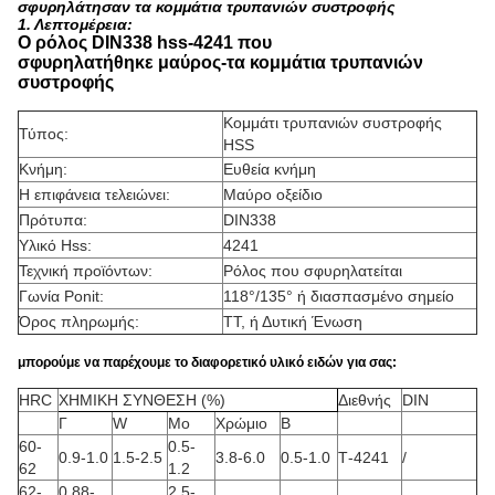
σφυρηλάτησαν τα κομμάτια τρυπανιών συστροφής
1.
Λεπτομέρεια:
Ο ρόλος DIN338 hss-4241 που
σφυρηλατήθηκε μαύρος-τα κομμάτια τρυπανιών
συστροφής
Κομμάτι τρυπανιών συστροφής
Τύπος:
HSS
Κνήμη:
Ευθεία κνήμη
Η επιφάνεια τελειώνει:
Μαύρο οξείδιο
Πρότυπα:
DIN338
Υλικό Hss:
4241
Τεχνική προϊόντων:
Ρόλος που σφυρηλατείται
Γωνία Ponit:
118°/135° ή διασπασμένο σημείο
Όρος πληρωμής:
TT, ή Δυτική Ένωση
μπορούμε να παρέχουμε το διαφορετικό υλικό ειδών για σας:
HRC
ΧΗΜΙΚΗ ΣΥΝΘΕΣΗ (%)
Διεθνής
DIN
Γ
W
Mo
Χρώμιο
Β
60-
0.5-
0.9-1.0
1.5-2.5
3.8-6.0
0.5-1.0
Τ-4241
/
62
1.2
62-
0.88-
2.5-