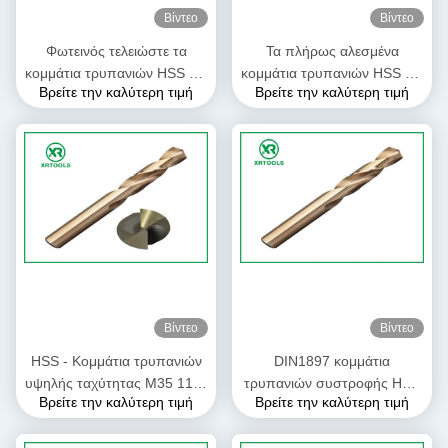
Βίντεο
Βίντεο
Φωτεινός τελειώστε τα
Τα πλήρως αλεσμένα
κομμάτια τρυπανιών HSS για
κομμάτια τρυπανιών HSS για
Βρείτε την καλύτερη τιμή
Βρείτε την καλύτερη τιμή
το χάλυβα DIN 338 ευθέα
το μέταλλο δύο επικεφαλής
κομμάτια τρυπανιών
διπλάσιο τελείωσαν το
συστροφής κνημών αριστερά
μέγεθος 2mm - 6mm
Βίντεο
Βίντεο
HSS - Κομμάτια τρυπανιών
DIN1897 κομμάτια
υψηλής ταχύτητας M35 118°
τρυπανιών συστροφής HSS
Βρείτε την καλύτερη τιμή
Βρείτε την καλύτερη τιμή
DIN 1897 εκτεταμένο
τελειωμένο λευκό HSS -
ηλέκτρινο χρώμα μήκους
4241 υλικό 60 - σκληρότητα