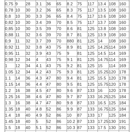
0,75
9
28
3.1
36
65
8.2
75
117
13.4
108
160
0,78
10
30
3.2
36
65
8.3
75
117
13.5
108
160
0,8
10
30
3.3
36
65
8.4
75
117
13.6
108
160
0,82
10
30
3.4
39
70
8.5
75
117
13.7
108
160
0,85
10
30
3.5
39
70
8.6
81
125
13.8
108
160
0,88
11
32
3.6
39
70
8.7
81
125
13.9
108
160
0,9
11
32
3.7
39
70
880
81
125
14
108
160
0,92
11
32
3.8
43
75
8.9
81
125
14.25
114
169
0,95
11
32
3.9
43
75
9
81
125
14.5
114
169
0,98
12
34
4
43
75
9.1
81
125
14.75
114
169
1
12
34
4.1
43
75
9.2
81
125
15
114
169
1.05
12
34
4.2
43
75
9.3
81
125
15.25
120
178
1.1
14
36
4.3
47
80
9.4
81
125
15.5
120
178
1.15
14
36
4.4
47
80
9.5
81
125
15.75
120
178
1.2
16
38
4.5
47
80
9.6
87
133
16
120
178
1.25
16
38
4.6
47
80
9.7
87
133
16.25
125
184
1.3
16
38
4.7
47
80
9.8
87
133
16.5
125
184
1.35
18
40
4.8
52
86
9.9
87
133
16.75
125
184
1.4
18
40
4.9
52
86
10
87
133
17
125
184
1.45
18
40
5
52
86
10.2
87
133
17.25
130
191
1.5
18
40
5.1
52
86
10.3
87
133
17.5
130
191