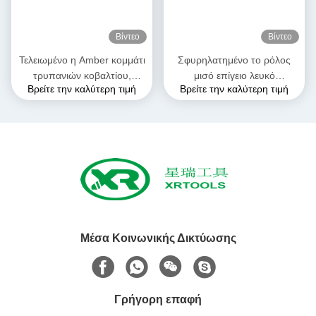
Βίντεο
Βίντεο
Τελειωμένο η Amber κομμάτι
Σφυρηλατημένο το ρόλος
τρυπανιών κοβαλτίου,
μισό επίγειο λευκό
Βρείτε την καλύτερη τιμή
Βρείτε την καλύτερη τιμή
παράλληλο κομμάτι
κομματιών τρυπανιών HSS
τρυπανιών συστροφής Hss
τελείωσε την ευθεία κνήμη
κνημών
DIN 338 ευθύ κομμάτι
τρυπανιών κνημών
Μέσα Κοινωνικής Δικτύωσης
Γρήγορη επαφή