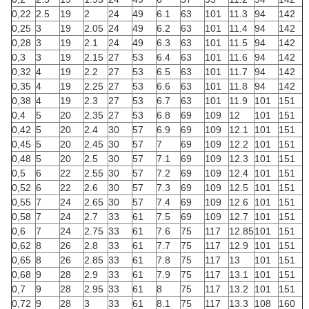
0,22
2.5
19
2
24
49
6.1
63
101
11.3
94
142
0,25
3
19
2.05
24
49
6.2
63
101
11.4
94
142
0,28
3
19
2.1
24
49
6.3
63
101
11.5
94
142
0,3
3
19
2.15
27
53
6.4
63
101
11.6
94
142
0,32
4
19
2.2
27
53
6.5
63
101
11.7
94
142
0,35
4
19
2.25
27
53
6.6
63
101
11.8
94
142
0,38
4
19
2.3
27
53
6.7
63
101
11.9
101
151
0,4
5
20
2.35
27
53
6.8
69
109
12
101
151
0,42
5
20
2.4
30
57
6.9
69
109
12.1
101
151
0,45
5
20
2.45
30
57
7
69
109
12.2
101
151
0,48
5
20
2.5
30
57
7.1
69
109
12.3
101
151
0,5
6
22
2.55
30
57
7.2
69
109
12.4
101
151
0,52
6
22
2.6
30
57
7.3
69
109
12.5
101
151
0,55
7
24
2.65
30
57
7.4
69
109
12.6
101
151
0,58
7
24
2.7
33
61
7.5
69
109
12.7
101
151
0,6
7
24
2.75
33
61
7.6
75
117
12.85
101
151
0,62
8
26
2.8
33
61
7.7
75
117
12.9
101
151
0,65
8
26
2.85
33
61
7.8
75
117
13
101
151
0,68
9
28
2.9
33
61
7.9
75
117
13.1
101
151
0,7
9
28
2.95
33
61
8
75
117
13.2
101
151
0,72
9
28
3
33
61
8.1
75
117
13.3
108
160