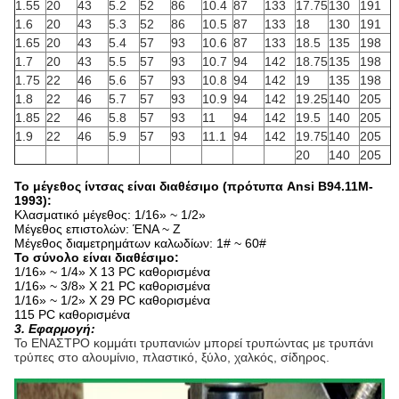
1.55
20
43
5.2
52
86
10.4
87
133
17.75
130
191
1.6
20
43
5.3
52
86
10.5
87
133
18
130
191
1.65
20
43
5.4
57
93
10.6
87
133
18.5
135
198
1.7
20
43
5.5
57
93
10.7
94
142
18.75
135
198
1.75
22
46
5.6
57
93
10.8
94
142
19
135
198
1.8
22
46
5.7
57
93
10.9
94
142
19.25
140
205
1.85
22
46
5.8
57
93
11
94
142
19.5
140
205
1.9
22
46
5.9
57
93
11.1
94
142
19.75
140
205
20
140
205
Το μέγεθος ίντσας είναι διαθέσιμο (πρότυπα Ansi B94.11M-
1993):
Κλασματικό μέγεθος: 1/16» ~ 1/2»
Μέγεθος επιστολών: ΈΝΑ ~ Ζ
Μέγεθος διαμετρημάτων καλωδίων: 1# ~ 60#
Το σύνολο είναι διαθέσιμο:
1/16» ~ 1/4» Χ 13 PC καθορισμένα
1/16» ~ 3/8» Χ 21 PC καθορισμένα
1/16» ~ 1/2» Χ 29 PC καθορισμένα
115 PC καθορισμένα
3. Εφαρμογή
:
Το ΕΝΑΣΤΡΟ κομμάτι τρυπανιών μπορεί τρυπώντας με τρυπάνι
τρύπες στο αλουμίνιο, πλαστικό, ξύλο, χαλκός, σίδηρος.