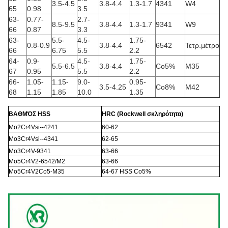
3.5-4.5
3.8-4.4
1.3-1.7
4341
W4
65
0.98
3.5
63-
0.77-
2.7-
8.5-9.5
3.8-4.4
1.3-1.7
9341
W9
66
0.87
3.3
63-
5.5-
4.5-
1.75-
0.8-0.9
3.8-4.4
6542
Τετρ.μέτρο
66
6.75
5.5
2.2
64-
0.9-
4.5-
1.75-
5.5-6.5
3.8-4.4
Co5%
M35
67
0.95
5.5
2.2
66-
1.05-
1.15-
9.0-
0.95-
3.5-4.25
Co8%
M42
68
1.15
1.85
10.0
1.35
ΒΑΘΜΌΣ HSS
HRC (Rockwell σκληρότητα)
Mo2Cr4Vsi--4241
60-62
Mo3Cr4Vsi--4341
62-65
Mo3Cr4V-9341
63-66
Mo5Cr4V2-6542/M2
63-66
Mo5Cr4V2Co5-M35
64-67 HSS Co5%