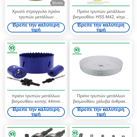
Βίντεο
Χρυσό στρογγυλό πριόνι
Πριόνι τρυπών μετάλλων
τρυπών μετάλλων
βισμουθίου HSS M42, κίτρινο
βισμουθίου, τοποθετημένο
τελειωμένο πριόνι βαθιών
Βρείτε την καλύτερη
Βρείτε την καλύτερη
αιχμή πριόνι τρυπών HSS
τρυπών για το ξύλο/αργίλιο
τιμή
τιμή
M42 καρβίδιο με χτισμένος
πριόνι τρυπών μετάλλων
Πριόνι τρυπών μετάλλων
βισμουθίου κοπής 44mm
βισμουθίου χάλυβα άνθρακα,
βαθύ, 4/6 μεταβλητό δόντια
άκρη ενωμένη στενά
Βρείτε την καλύτερη
Βρείτε την καλύτερη
TPI πριόνι τρυπών μετάλλων
επιφάνεια ζωγραφικής
τιμή
τιμή
τέμνον
χρώματος πριονιών τρυπών
7 ίντσας