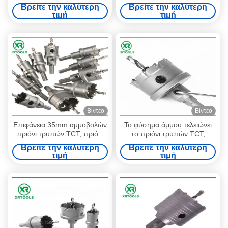
κνήμη 6mm πριόνι τρυπών
πριονιών τρυπών κνημών
Βρείτε την καλύτερη
Βρείτε την καλύτερη
18 διασπασμένα δόντια
HSS δεκαεξαδικού τελειώνει
τιμή
τιμή
βαθμού
τη βέλτιστη διάρκεια
Βίντεο
Βίντεο
Επιφάνεια 35mm αμμοβολών
Το φύσημα άμμου τελειώνει
πριόνι τρυπών TCT, πριόνι
το πριόνι τρυπών TCT,
τρυπών καρβιδίου για την
τέμνον πριόνι ζωνών
Βρείτε την καλύτερη
Βρείτε την καλύτερη
κοπή μετάλλων
μετάλλων καρβιδίου
τιμή
τιμή
βολφραμίου