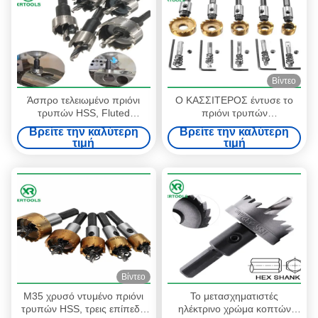
Βίντεο
Άσπρο τελειωμένο πριόνι
Ο ΚΑΣΣΙΤΕΡΟΣ έντυσε το
τρυπών HSS, Fluted
πριόνι τρυπών
διάτρηση μετάλλων πριονιών
τετρ.μέτρου/4341 HSS,
Βρείτε την καλύτερη
Βρείτε την καλύτερη
τρυπών μετάλλων δοντιών
πλήρως αλεσμένος κόπτης
τιμή
τιμή
πριονιών τρυπών κομματιών
τρυπανιών πυρήνων
Βίντεο
M35 χρυσό ντυμένο πριόνι
Το μετασχηματιστές
τρυπών HSS, τρεις επίπεδη
ηλέκτρινο χρώμα κοπτών