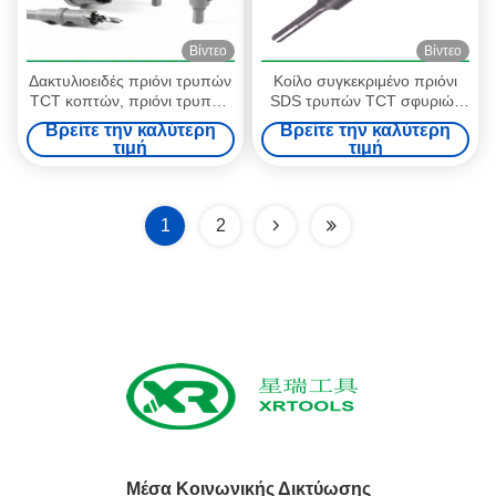
Βίντεο
Βίντεο
Δακτυλιοειδές πριόνι τρυπών
Κοίλο συγκεκριμένο πριόνι
TCT κοπτών, πριόνι τρυπών
SDS τρυπών TCT σφυριών
ανοξείδωτου για το σκληρό
συν με το νήμα κομματιών
Βρείτε την καλύτερη
Βρείτε την καλύτερη
χάλυβα
τρυπανιών πυρήνων M22
τιμή
τιμή
1
2
Μέσα Κοινωνικής Δικτύωσης