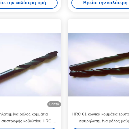
ίτε την καλύτερη τιμή
Βρείτε την καλύτερη 
χτισμένος
διάρκεια
Βίντεο
ηλατημένα ρόλος κομμάτια
HRC 61 κωνικά κομμάτια τρυ
 συστροφής κοβαλτίου HRC 61
σφυρηλατημένα ρόλος μαύ
DIN338 HSS