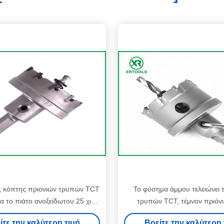
ς κόπτης πριονιών τρυπών TCT
Το φύσημα άμμου τελειώνει τ
α το πιάτο ανοξείδωτου 25 χιλ.
τρυπών TCT, τέμνον πριόν
τέμνοντος βάθους
μετάλλων καρβιδίου βολφ
ίτε την καλύτερη τιμή
Βρείτε την καλύτερη 