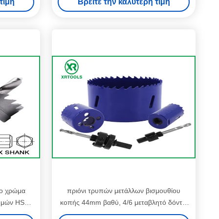
τιμή
Βρείτε την καλύτερη τιμή
ρήνων
νο χρώμα
πριόνι τρυπών μετάλλων βισμουθίου
ημών HSS
κοπής 44mm βαθύ, 4/6 μεταβλητό δόντια
έλτιστη
TPI πριόνι τρυπών μετάλλων τέμνον