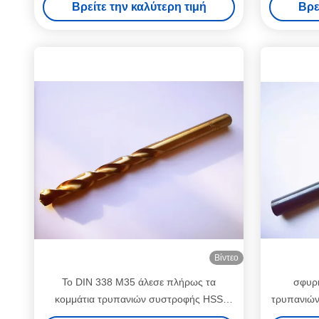
Βρείτε την καλύτερη τιμή
Βρε
τρυπών 7 ίντσας
Βίντεο
Το DIN 338 M35 άλεσε πλήρως τα
σφυρ
κομμάτια τρυπανιών συστροφής HSS
τρυπανιών
κοβαλτίου