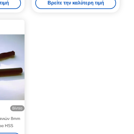
τιμή
Βρείτε την καλύτερη τιμή
Βίντεο
πανιών 8mm
ρα HSS