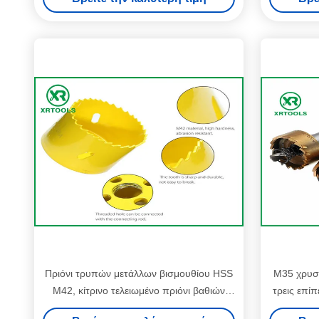
Πριόνι τρυπών μετάλλων βισμουθίου HSS
M35 χρυσ
M42, κίτρινο τελειωμένο πριόνι βαθιών
τρεις επί
τρυπών για το ξύλο/αργίλιο
18 δ