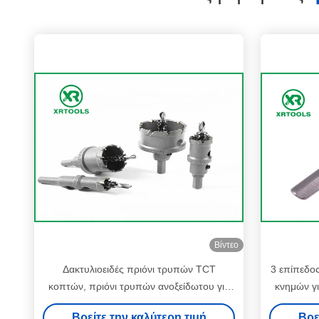
Βίντεο
Δακτυλιοειδές πριόνι τρυπών TCT
3 επίπεδο
κοπτών, πριόνι τρυπών ανοξείδωτου για
κνημών γι
το σκληρό χάλυβα
Βρείτε την καλύτερη τιμή
Βρε