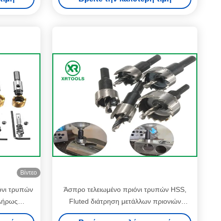
Βίντεο
όνι τρυπών
Άσπρο τελειωμένο πριόνι τρυπών HSS,
λήρως
Fluted διάτρηση μετάλλων πριονιών
 τρυπών
τρυπών μετάλλων δοντιών