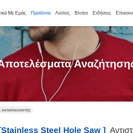
τικά Με Εμάς
Προϊόντα
Λύσεις
Βίντεο
Ειδήσεις
Επικοιν
Αποτελέσματα Αναζήτηση
ός κατασκευαστής
stainless Steel Hole Saw ]
Αντιστ