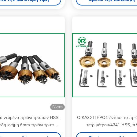
Βίντεο
ό ντυμένο πριόνι τρυπών HSS,
Ο ΚΑΣΣΙΤΕΡΟΣ έντυσε το πρι
πεδη κνήμη 6mm πριόνι τρυπών
τετρ.μέτρου/4341 HSS, π
ιασπασμένα δόντια βαθμού
αλεσμένος κόπτης πριονιών