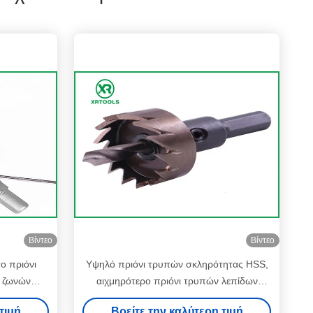
Βίντεο
Βίντεο
ο πριόνι
Υψηλό πριόνι τρυπών σκληρότητας HSS,
ι ζωνών
αιχμηρότερο πριόνι τρυπών λεπίδων
ραμίου
καθολικό για το ανοξείδωτο
τιμή
Βρείτε την καλύτερη τιμή