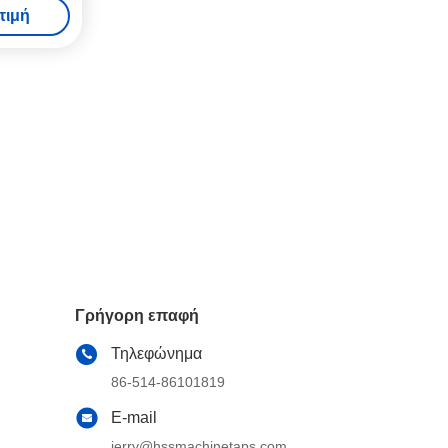
τιμή
Γρήγορη επαφή
Τηλεφώνημα
86-514-86101819
E-mail
jerry@hssmachinetaps.com