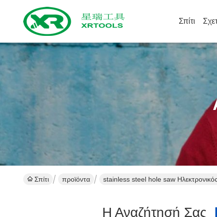
Σπίτι
Σχε
Σπίτι
προϊόντα
stainless steel hole saw Ηλεκτρονικ
Η Αναζήτησή Σας
[