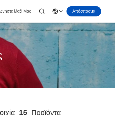
ωνήστε Μαζί Μας
Απόσπασμα
ς
οιχία
15
Προϊόντα