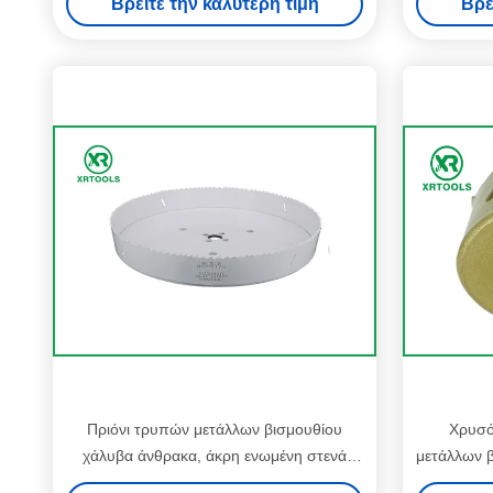
Βρείτε την καλύτερη τιμή
Βρε
Πριόνι τρυπών μετάλλων βισμουθίου
Χρυσό
χάλυβα άνθρακα, άκρη ενωμένη στενά
μετάλλων β
επιφάνεια ζωγραφικής χρώματος πριονιών
πριόνι 