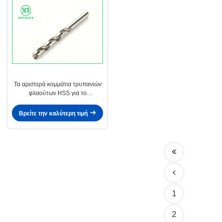
Τα αριστερά κομμάτια τρυπανιών
φλαούτων HSS για το
λευκό μετάλλων τελείωσαν την
ευθεία κνήμη DIN 338
Βρείτε την καλύτερη τιμή
1
2