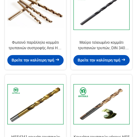
Φωτεινό παράλληλο κομμάτι
Μαύρο τελειωμένο κομμάτι
τρυπανιών συστροφής Ansi HSS
τρυπανιών τρυπών, DIN 340
κνημών 66HRC
παράλληλο Countersink κνημών
κομμάτι τρυπανιών
Βρείτε την καλύτερη τιμή
Βρείτε την καλύτερη τιμή
HSS4341 κομμάτι τρυπανιών
Κομμάτια τρυπανιών μήκους HSS