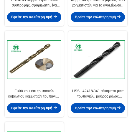
συστροφής, σφυρηλατημένα
χρηματιστών για το ανοξείδωτο 3
ρόλος μισά κομμάτια επίγειων
επίπεδα ο στροβιλο Max
ντυμένα κασσίτερος hss
μετάλλων
Βρείτε την καλύτερη τιμή
Βρείτε την καλύτερη τιμή
τρυπανιών
Ευθύ κομμάτι τρυπανιών
HSS - 4241/4341 εύκαμπτο μπιτ
κοβαλτίου κομματιών τρυπανιών
τρυπανιών, μαύρος ρόλος
συστροφής κνημών HSS DIN 338
σφυρηλάτησαν τα κομμάτια
M35 hss για το ανοξείδωτο
τρυπανιών συστροφής
Βρείτε την καλύτερη τιμή
Βρείτε την καλύτερη τιμή