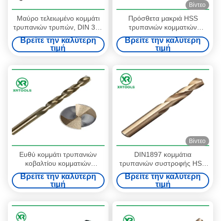
Βίντεο
Μαύρο τελειωμένο κομμάτι
Πρόσθετα μακριά HSS
τρυπανιών τρυπών, DIN 340
τρυπανιών κομματιών
παράλληλο Countersink
κυκλικά κομμάτια τρυπανιών
Βρείτε την καλύτερη
Βρείτε την καλύτερη
κνημών κομμάτι τρυπανιών
συστροφής κοβαλτίου
τιμή
τιμή
σημείου 135° μορφής
εύκαμπτα
Βίντεο
Ευθύ κομμάτι τρυπανιών
DIN1897 κομμάτια
κοβαλτίου κομματιών
τρυπανιών συστροφής HSS
τρυπανιών συστροφής
τελειωμένο λευκό HSS - 4241
Βρείτε την καλύτερη
Βρείτε την καλύτερη
κνημών HSS DIN 338 M35
υλικό 60 - σκληρότητα
τιμή
τιμή
hss για το ανοξείδωτο
66HRC