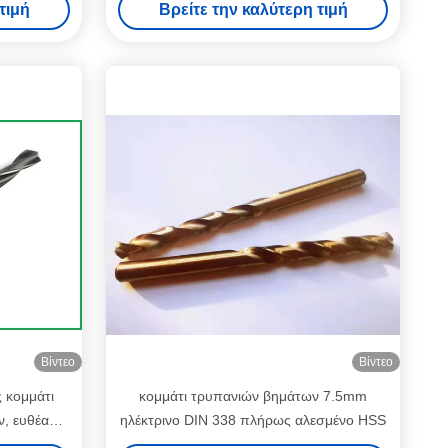
τιμή
Βρείτε την καλύτερη τιμή
ρήνων
Βίντεο
Βίντεο
 κομμάτι
κομμάτι τρυπανιών βημάτων 7.5mm
, ευθέα
ηλέκτρινο DIN 338 πλήρως αλεσμένο HSS
αρφιών που