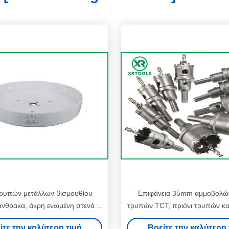
τρυπών μετάλλων βισμουθίου
Επιφάνεια 35mm αμμοβολών
άνθρακα, άκρη ενωμένη στενά
τρυπών TCT, πριόνι τρυπών κα
 ζωγραφικής χρώματος πριονιών
την κοπή μετάλλων
ίτε την καλύτερη τιμή
Βρείτε την καλύτερη 