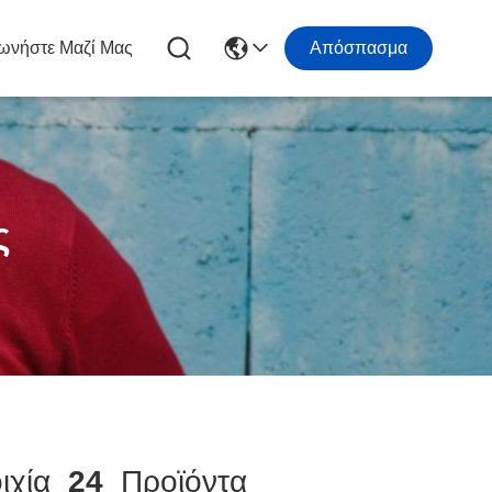
ωνήστε Μαζί Μας
Απόσπασμα
ς
οιχία
24
Προϊόντα