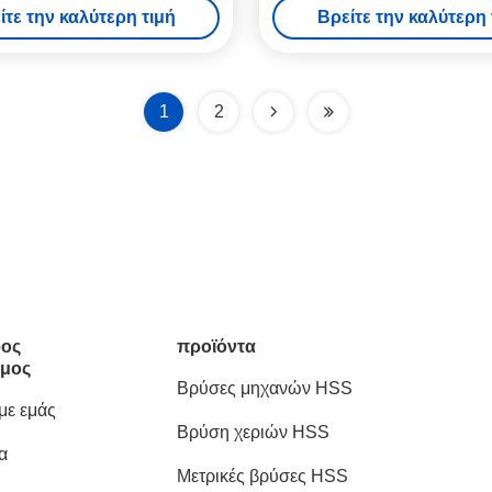
ίτε την καλύτερη τιμή
Βρείτε την καλύτερη 
διάρκεια
σφραγίζει το λογότυπ
1
2
ος
προϊόντα
μος
Βρύσες μηχανών HSS
 με εμάς
Βρύση χεριών HSS
α
Μετρικές βρύσες HSS