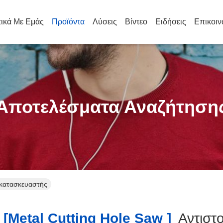
τικά Με Εμάς
Προϊόντα
Λύσεις
Βίντεο
Ειδήσεις
Επικοιν
Αποτελέσματα Αναζήτηση
ς κατασκευαστής
[metal Cutting Hole Saw ]
Αντιστ