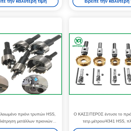
ίτε την καλύτερη τιμή
Βρείτε την καλύτερη 
λειωμένο πριόνι τρυπών HSS,
Ο ΚΑΣΣΙΤΕΡΟΣ έντυσε το πρι
διάτρηση μετάλλων πριονιών
τετρ.μέτρου/4341 HSS, π
υπών μετάλλων δοντιών
αλεσμένος κόπτης πριονιών