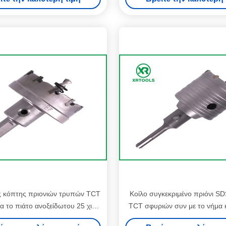
τρυπών 7 ίντσας
ς κόπτης πριονιών τρυπών TCT
Κοίλο συγκεκριμένο πριόνι S
α το πιάτο ανοξείδωτου 25 χιλ.
TCT σφυριών συν με το νήμα 
τέμνοντος βάθους
τρυπανιών πυρήνων 