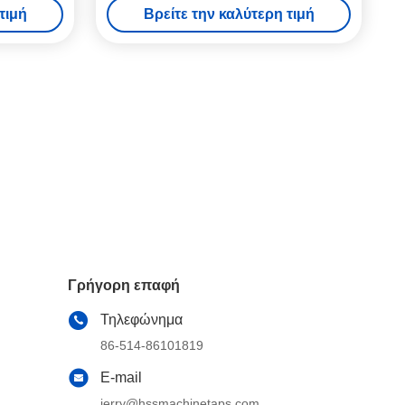
τιμή
Βρείτε την καλύτερη τιμή
ο
Γρήγορη επαφή
Τηλεφώνημα
86-514-86101819
E-mail
jerry@hssmachinetaps.com