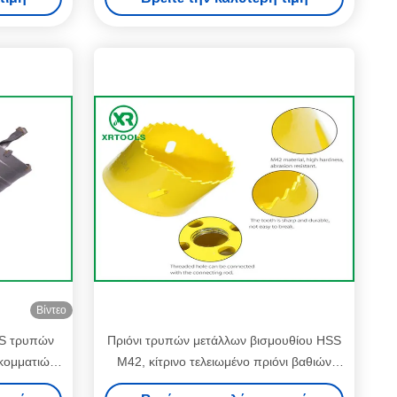
Βίντεο
DS τρυπών
Πριόνι τρυπών μετάλλων βισμουθίου HSS
κομματιών
M42, κίτρινο τελειωμένο πριόνι βαθιών
M22
τρυπών για το ξύλο/αργίλιο