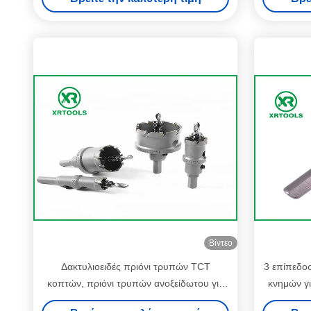
Βίντεο
Δακτυλιοειδές πριόνι τρυπών TCT
3 επίπεδο
κοπτών, πριόνι τρυπών ανοξείδωτου για
κνημών γι
το σκληρό χάλυβα