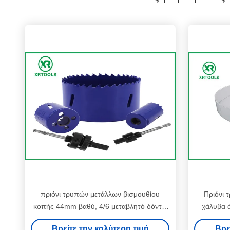
πριόνι τρυπών μετάλλων βισμουθίου
Πριόνι 
κοπής 44mm βαθύ, 4/6 μεταβλητό δόντια
χάλυβα 
TPI πριόνι τρυπών μετάλλων τέμνον
επιφάνεια
Βρείτε την καλύτερη τιμή
Βρε