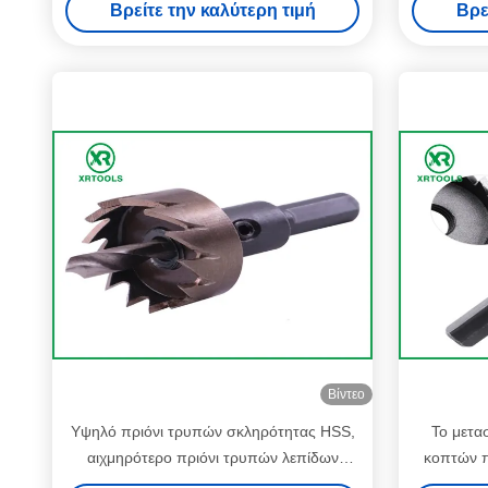
Βρείτε την καλύτερη τιμή
Βρε
χτισμένος
Βίντεο
Υψηλό πριόνι τρυπών σκληρότητας HSS,
Το μετα
αιχμηρότερο πριόνι τρυπών λεπίδων
κοπτών 
καθολικό για το ανοξείδωτο
δεκαεξ