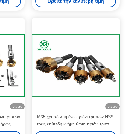
τιμή
Βρείτε την καλύτερη τιμή
Βίντεο
Βίντεο
όνι τρυπών
M35 χρυσό ντυμένο πριόνι τρυπών HSS,
λήρως
τρεις επίπεδη κνήμη 6mm πριόνι τρυπών
 τρυπών
18 διασπασμένα δόντια βαθμού