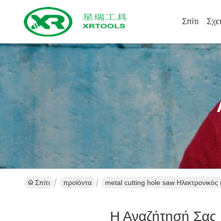
Σπίτι
Σχε
Σπίτι
προϊόντα
metal cutting hole saw Ηλεκτρονικό
Η Αναζήτησή Σας