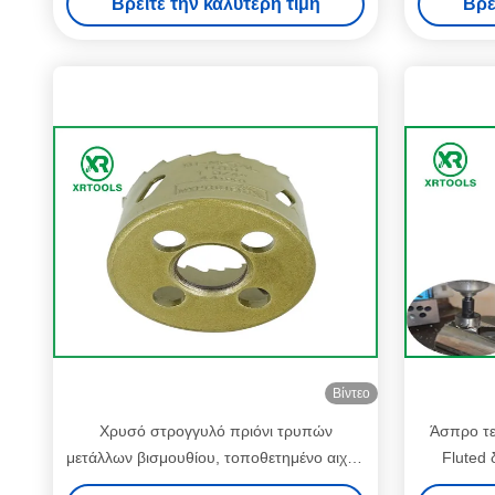
Βρείτε την καλύτερη τιμή
Βρε
Βίντεο
Χρυσό στρογγυλό πριόνι τρυπών
Άσπρο τε
μετάλλων βισμουθίου, τοποθετημένο αιχμή
Fluted 
πριόνι τρυπών HSS M42 καρβίδιο με
τρ