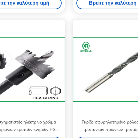
ίτε την καλύτερη τιμή
Βρείτε την καλύτερη 
κομματιών τρυπανιών πυ
σχηματιστές ηλέκτρινο χρώμα
Γκρίζο σφυρηλατημένο ρόλος
πριονιών τρυπών κνημών HSS
τρυπανιών πριονιών τρυπών
αδικού τελειώνει τη βέλτιστη
κομμάτια τρυπανιών σημείου κ