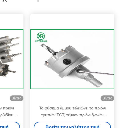
Βίντεο
Βίντεο
 πριόνι
Το φύσημα άμμου τελειώνει το πριόνι
ρβιδίου για
τρυπών TCT, τέμνον πριόνι ζωνών
μετάλλων καρβιδίου βολφραμίου
τιμή
Βρείτε την καλύτερη τιμή