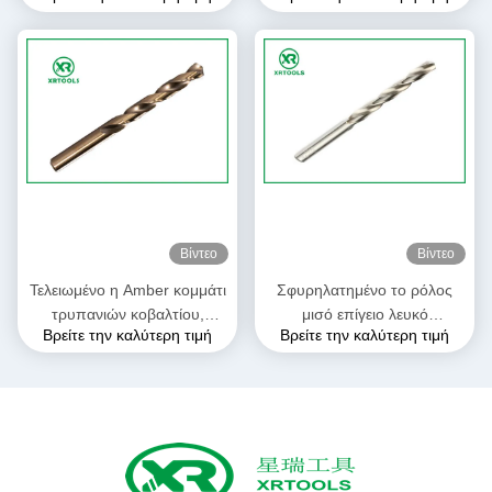
κομμάτια τρυπανιών σημείου
συστροφής κοβαλτίου
καρφιών που σφραγίζει το
σημείου 135° μορφής
λογότυπο
εύκαμπτα
Βίντεο
Βίντεο
Τελειωμένο η Amber κομμάτι
Σφυρηλατημένο το ρόλος
τρυπανιών κοβαλτίου,
μισό επίγειο λευκό
Βρείτε την καλύτερη τιμή
Βρείτε την καλύτερη τιμή
παράλληλο κομμάτι
κομματιών τρυπανιών HSS
τρυπανιών συστροφής Hss
τελείωσε την ευθεία κνήμη
κνημών
DIN 338 ευθύ κομμάτι
τρυπανιών κνημών