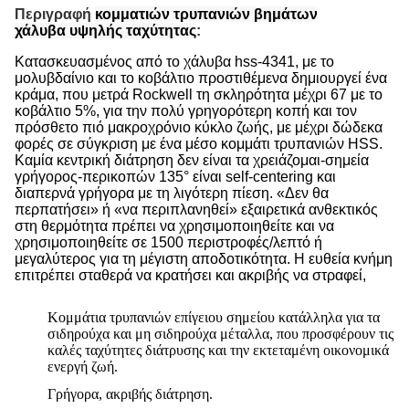
Περιγραφή
κομματιών τρυπανιών βημάτων
χάλυβα υψηλής ταχύτητας
:
Κατασκευασμένος από το χάλυβα hss-4341, με το
μολυβδαίνιο και το κοβάλτιο προστιθέμενα δημιουργεί ένα
κράμα, που μετρά Rockwell τη σκληρότητα μέχρι 67 με το
κοβάλτιο 5%, για την πολύ γρηγορότερη κοπή και τον
πρόσθετο πιό μακροχρόνιο κύκλο ζωής, με μέχρι δώδεκα
φορές σε σύγκριση με ένα μέσο κομμάτι τρυπανιών HSS.
Καμία κεντρική διάτρηση δεν είναι τα χρειάζομαι-σημεία
γρήγορος-περικοπών 135° είναι self-centering και
διαπερνά γρήγορα με τη λιγότερη πίεση. «Δεν θα
περπατήσει» ή «να περιπλανηθεί» εξαιρετικά ανθεκτικός
στη θερμότητα πρέπει να χρησιμοποιηθείτε και να
χρησιμοποιηθείτε σε 1500 περιστροφές/λεπτό ή
μεγαλύτερος για τη μέγιστη αποδοτικότητα. Η ευθεία κνήμη
επιτρέπει σταθερά να κρατήσει και ακριβής να στραφεί,
Κομμάτια τρυπανιών επίγειου σημείου κατάλληλα για τα
σιδηρούχα και μη σιδηρούχα μέταλλα, που προσφέρουν τις
καλές ταχύτητες διάτρυσης και την εκτεταμένη οικονομικά
ενεργή ζωή.
Γρήγορα, ακριβής διάτρηση.