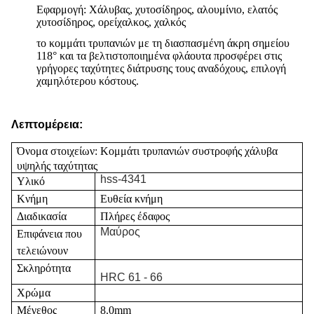
Εφαρμογή: Χάλυβας, χυτοσίδηρος, αλουμίνιο, ελατός
χυτοσίδηρος, ορείχαλκος, χαλκός
το κομμάτι τρυπανιών με τη διασπασμένη άκρη σημείου
118° και τα βελτιστοποιημένα φλάουτα προσφέρει στις
γρήγορες ταχύτητες διάτρυσης τους αναδόχους, επιλογή
χαμηλότερου κόστους.
Λεπτομέρεια:
Όνομα στοιχείων:
Κομμάτι τρυπανιών συστροφής χάλυβα
υψηλής ταχύτητας
hss-4341
Υλικό
Κνήμη
Ευθεία κνήμη
Διαδικασία
Πλήρες έδαφος
Μαύρος
Επιφάνεια που
τελειώνουν
Σκληρότητα
HRC 61 - 66
Χρώμα
Μέγεθος
8.0mm