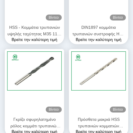
Βίντεο
Βίντεο
HSS - Κομμάτια τρυπανιών
DIN1897 κομμάτια
υψηλής ταχύτητας M35 118°
τρυπανιών συστροφής HSS
Βρείτε την καλύτερη τιμή
Βρείτε την καλύτερη τιμή
DIN 1897 εκτεταμένο
τελειωμένο λευκό HSS -
ηλέκτρινο χρώμα μήκους
4241 υλικό 60 - σκληρότητα
66HRC
Βίντεο
Βίντεο
Γκρίζο σφυρηλατημένο
Πρόσθετα μακριά HSS
ρόλος κομμάτι τρυπανιών
τρυπανιών κομματιών
Βρείτε την καλύτερη τιμή
Βρείτε την καλύτερη τιμή
πριονιών τρυπών, ευθέα
κυκλικά κομμάτια τρυπανιών