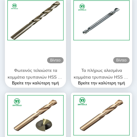
Βίντεο
Βίντεο
Φωτεινός τελειώστε τα
Τα πλήρως αλεσμένα
κομμάτια τρυπανιών HSS για
κομμάτια τρυπανιών HSS για
Βρείτε την καλύτερη τιμή
Βρείτε την καλύτερη τιμή
το χάλυβα DIN 338 ευθέα
το μέταλλο δύο επικεφαλής
κομμάτια τρυπανιών
διπλάσιο τελείωσαν το
συστροφής κνημών αριστερά
μέγεθος 2mm - 6mm