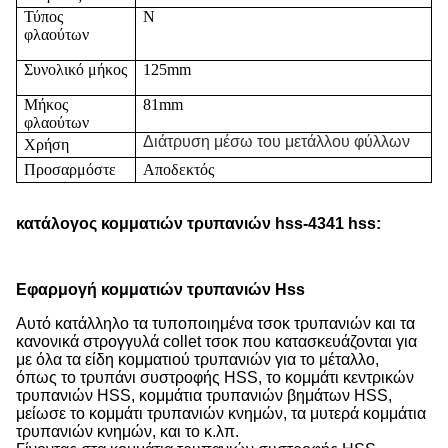
Τύπος
Ν
φλαούτων
Συνολικό μήκος
125mm
Μήκος
81mm
φλαούτων
Διάτρυση μέσω του μετάλλου φύλλων
Χρήση
Προσαρμόστε
Αποδεκτός
κατάλογος
κομματιών τρυπανιών
hss-4341
hss:
Εφαρμογή κομματιών τρυπανιών Hss
Αυτό κατάλληλο τα τυποποιημένα τσοκ τρυπανιών και τα
κανονικά στρογγυλά collet τσοκ που κατασκευάζονται για
με όλα τα είδη κομματιού τρυπανιών για το μέταλλο,
όπως το τρυπάνι συστροφής HSS, το κομμάτι κεντρικών
τρυπανιών HSS, κομμάτια τρυπανιών βημάτων HSS,
μείωσε το κομμάτι τρυπανιών κνημών, τα μυτερά κομμάτια
τρυπανιών κνημών, και το κ.λπ.