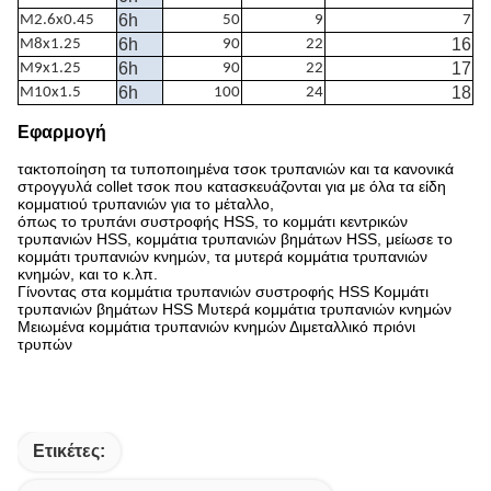
6h
M2.6x0.45
50
9
7
6h
16
M8x1.25
90
22
6h
17
M9x1.25
90
22
6h
18
M10x1.5
100
24
Εφαρμογή
τακτοποίηση τα τυποποιημένα τσοκ τρυπανιών και τα κανονικά
στρογγυλά collet τσοκ που κατασκευάζονται για με όλα τα είδη
κομματιού τρυπανιών για το μέταλλο,
όπως το τρυπάνι συστροφής HSS, το κομμάτι κεντρικών
τρυπανιών HSS, κομμάτια τρυπανιών βημάτων HSS, μείωσε το
κομμάτι τρυπανιών κνημών, τα μυτερά κομμάτια τρυπανιών
κνημών, και το κ.λπ.
Γίνοντας στα κομμάτια τρυπανιών συστροφής HSS Κομμάτι
τρυπανιών βημάτων HSS Μυτερά κομμάτια τρυπανιών κνημών
Μειωμένα κομμάτια τρυπανιών κνημών Διμεταλλικό πριόνι
τρυπών
Ετικέτες: