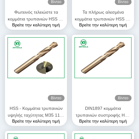
Βίντεο
Βίντεο
Φωτεινός τελειώστε τα
Τα πλήρως αλεσμένα
κομμάτια τρυπανιών HSS για
κομμάτια τρυπανιών HSS για
Βρείτε την καλύτερη τιμή
Βρείτε την καλύτερη τιμή
το χάλυβα DIN 338 ευθέα
το μέταλλο δύο επικεφαλής
κομμάτια τρυπανιών
διπλάσιο τελείωσαν το
συστροφής κνημών αριστερά
μέγεθος 2mm - 6mm
Βίντεο
Βίντεο
HSS - Κομμάτια τρυπανιών
DIN1897 κομμάτια
υψηλής ταχύτητας M35 118°
τρυπανιών συστροφής HSS
Βρείτε την καλύτερη τιμή
Βρείτε την καλύτερη τιμή
DIN 1897 εκτεταμένο
τελειωμένο λευκό HSS -
ηλέκτρινο χρώμα μήκους
4241 υλικό 60 - σκληρότητα
66HRC