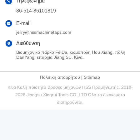
Τηλεφώνημα
86-514-86101819
E-mail
jerry@hssmachinetaps.com
Διεύθυνση
Βιομηχανικό πάρκο FeiDa, κωμόπολη Hou Xiang, πόλη
DanYang, επαρχία Jiang SU, Κίνα.
Πολιτική απορρήτου
|
Sitemap
Κίνα Καλή ποιότητα Βρύσες μηχανών HSS Προμηθευτής. 2018-
2026 Jiangsu Xingrui Tools CO.,LTD Όλα τα δικαιώματα
διατηρούνται.