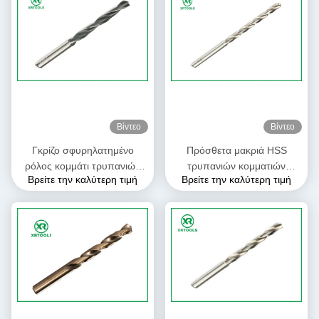
Βίντεο
Βίντεο
Γκρίζο σφυρηλατημένο
Πρόσθετα μακριά HSS
ρόλος κομμάτι τρυπανιών
τρυπανιών κομματιών
Βρείτε την καλύτερη τιμή
Βρείτε την καλύτερη τιμή
πριονιών τρυπών, ευθέα
κυκλικά κομμάτια τρυπανιών
κομμάτια τρυπανιών σημείου
συστροφής κοβαλτίου
καρφιών που σφραγίζει το
σημείου 135° μορφής
λογότυπο
εύκαμπτα