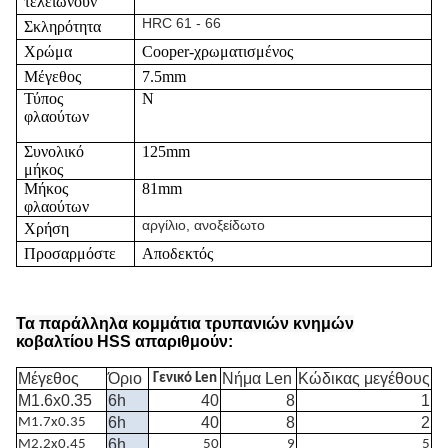
τελειώνουν
HRC 61 - 66
Σκληρότητα
Χρώμα
Cooper-χρωματισμένος
Μέγεθος
7.5mm
Τύπος
Ν
φλαούτων
Συνολικό
125mm
μήκος
Μήκος
81mm
φλαούτων
αργίλιο, ανοξείδωτο
Χρήση
Προσαρμόστε
Αποδεκτός
Τα παράλληλα κομμάτια τρυπανιών κνημών
κοβαλτίου HSS
απαριθμούν:
Μέγεθος
Όριο
Νήμα Len
Κώδικας μεγέθους
Γενικό Len
M1.6x0.35
6h
40
8
1
6h
40
8
2
M1.7x0.35
6h
M2.2x0.45
50
9
5