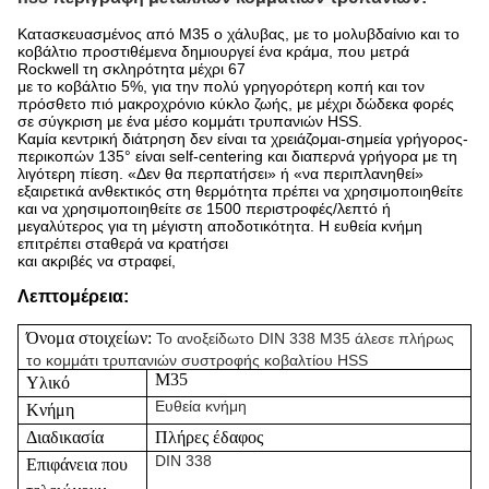
Κατασκευασμένος από M35 ο χάλυβας, με το μολυβδαίνιο και το
κοβάλτιο προστιθέμενα δημιουργεί ένα κράμα, που μετρά
Rockwell τη σκληρότητα μέχρι 67
με το κοβάλτιο 5%, για την πολύ γρηγορότερη κοπή και τον
πρόσθετο πιό μακροχρόνιο κύκλο ζωής, με μέχρι δώδεκα φορές
σε σύγκριση με ένα μέσο κομμάτι τρυπανιών HSS.
Καμία κεντρική διάτρηση δεν είναι τα χρειάζομαι-σημεία γρήγορος-
περικοπών 135° είναι self-centering και διαπερνά γρήγορα με τη
λιγότερη πίεση. «Δεν θα περπατήσει» ή «να περιπλανηθεί»
εξαιρετικά ανθεκτικός στη θερμότητα πρέπει να χρησιμοποιηθείτε
και να χρησιμοποιηθείτε σε 1500 περιστροφές/λεπτό ή
μεγαλύτερος για τη μέγιστη αποδοτικότητα. Η ευθεία κνήμη
επιτρέπει σταθερά να κρατήσει
και ακριβές να στραφεί,
Λεπτομέρεια:
Όνομα στοιχείων:
Το ανοξείδωτο DIN 338 M35 άλεσε πλήρως
το κομμάτι τρυπανιών συστροφής κοβαλτίου HSS
M35
Υλικό
Ευθεία κνήμη
Κνήμη
Διαδικασία
Πλήρες έδαφος
DIN 338
Επιφάνεια που