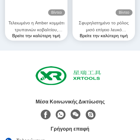
Βίντεο
Βίντεο
Τελειωμένο η Amber κομμάτι
Σφυρηλατημένο το ρόλος
τρυπανιών κοβαλτίου,
μισό επίγειο λευκό
Βρείτε την καλύτερη τιμή
Βρείτε την καλύτερη τιμή
παράλληλο κομμάτι
κομματιών τρυπανιών HSS
τρυπανιών συστροφής Hss
τελείωσε την ευθεία κνήμη
κνημών
DIN 338 ευθύ κομμάτι
τρυπανιών κνημών
Μέσα Κοινωνικής Δικτύωσης
Γρήγορη επαφή