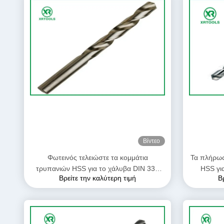
Βίντεο
Φωτεινός τελειώστε τα κομμάτια
Τα πλήρως
τρυπανιών HSS για το χάλυβα DIN 338
HSS γι
Βρείτε την καλύτερη τιμή
Β
ευθέα κομμάτια τρυπανιών συστροφής
διπλάσιο
κνημών αριστερά