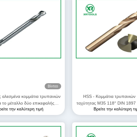
Βίντεο
 αλεσμένα κομμάτια τρυπανιών
HSS - Κομμάτια τρυπανιών
α το μέταλλο δύο επικεφαλής
ταχύτητας M35 118° DIN 1897 
ρείτε την καλύτερη τιμή
Βρείτε την καλύτερη τι
 τελείωσαν το μέγεθος 2mm -
ηλέκτρινο χρώμα μήκο
6mm