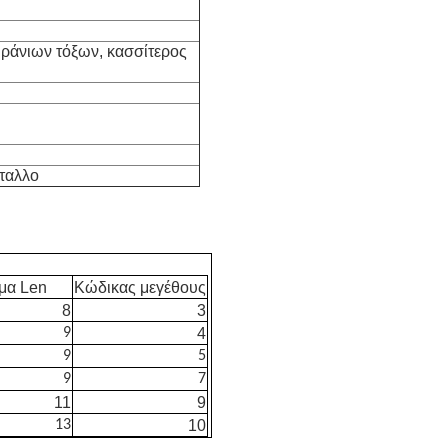
υράνιων τόξων, κασσίτερος
έταλλο
μα Len
Κώδικας μεγέθους
8
3
9
4
9
5
9
7
11
9
13
10