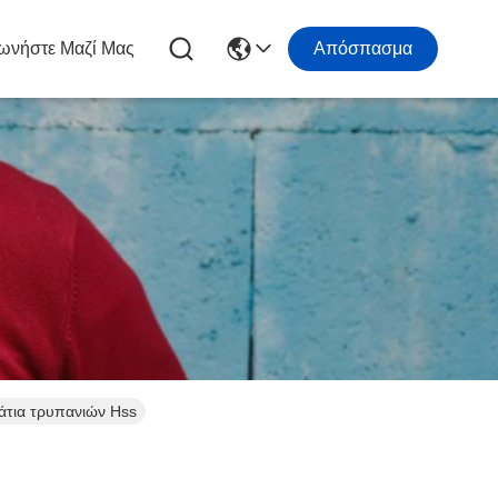
ωνήστε Μαζί Μας
Απόσπασμα
άτια τρυπανιών Hss