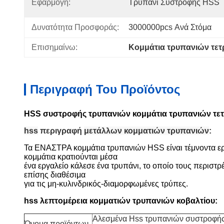
Εφαρμογή:
Τρυπάνι Συστροφής HSS
Δυνατότητα Προσφοράς:
3000000pcs Ανά Στόμα
Επισημαίνω:
Κομμάτια τρυπανιών τετ
Περιγραφή Του Προϊόντος
HSS συστροφής τρυπανιών κομμάτια τρυπανιών τετ
hss
περιγραφή
μετάλλων κομματιών τρυπανιών
:
Τα ΕΝΑΣΤΡΑ κομμάτια τρυπανιών HSS είναι τέμνοντα εργ
κομμάτια κρατιούνται μέσα
ένα εργαλείο κάλεσε ένα τρυπάνι, το οποίο τους περιστρέ
επίσης διαθέσιμα
για τις μη-κυλινδρικός-διαμορφωμένες τρύπες.
hss
λεπτομέρεια
κομματιών τρυπανιών
κοβαλτίου:
Αλεσμένα Hss τρυπανιών συστροφής
Όνομα προϊόντων