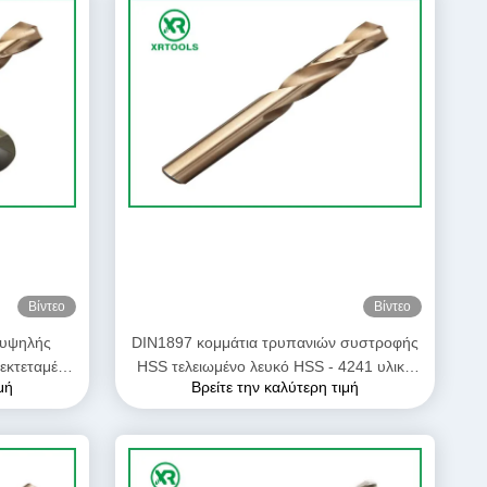
Βίντεο
Βίντεο
 υψηλής
DIN1897 κομμάτια τρυπανιών συστροφής
εκτεταμένο
HSS τελειωμένο λευκό HSS - 4241 υλικό
μή
Βρείτε την καλύτερη τιμή
υς
60 - σκληρότητα 66HRC