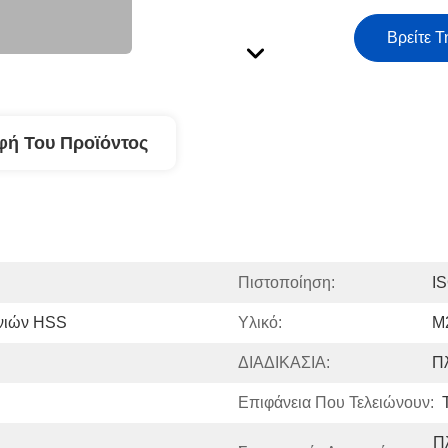
Βρείτε Τ
φή Του Προϊόντος
Πιστοποίηση:
I
ανιών HSS
Υλικό:
M2
ΔΙΑΔΙΚΑΣΙΑ:
Π
Επιφάνεια Που Τελειώνουν:
Π