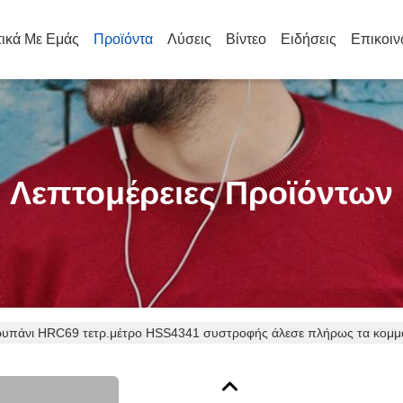
τικά Με Εμάς
Προϊόντα
Λύσεις
Βίντεο
Ειδήσεις
Επικοιν
Λεπτομέρειες Προϊόντων
ρυπάνι HRC69 τετρ.μέτρο HSS4341 συστροφής άλεσε πλήρως τα κομμ