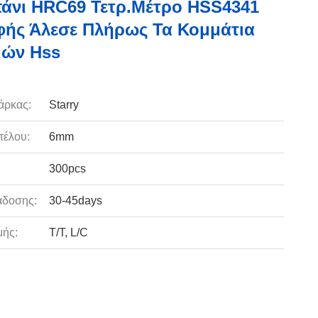
άνι HRC69 Τετρ.μέτρο HSS4341
ής Άλεσε Πλήρως Τα Κομμάτια
ιών Hss
άρκας:
Starry
τέλου:
6mm
300pcs
άδοσης:
30-45days
ής:
T/T, L/C