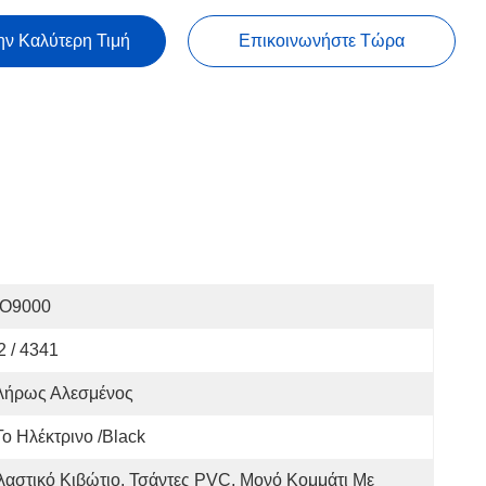
ην Καλύτερη Τιμή
Επικοινωνήστε Τώρα
SO9000
 / 4341
λήρως Αλεσμένος
Το Ηλέκτρινο /black
λαστικό Κιβώτιο, Τσάντες PVC, Μονό Κομμάτι Με 