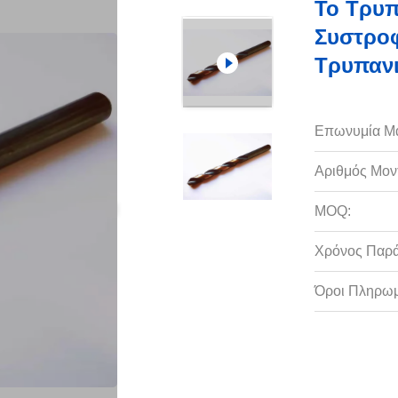
Το Τρυπ
Συστροφ
Τρυπαν
Επωνυμία Μ
Αριθμός Μον
MOQ:
Χρόνος Παρ
Όροι Πληρωμ