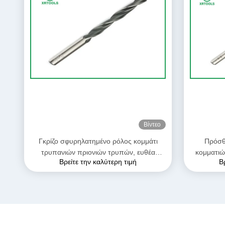
Βίντεο
Γκρίζο σφυρηλατημένο ρόλος κομμάτι
Πρόσθ
τρυπανιών πριονιών τρυπών, ευθέα
κομματιώ
Βρείτε την καλύτερη τιμή
Β
κομμάτια τρυπανιών σημείου καρφιών που
συστρο
σφραγίζει το λογότυπο