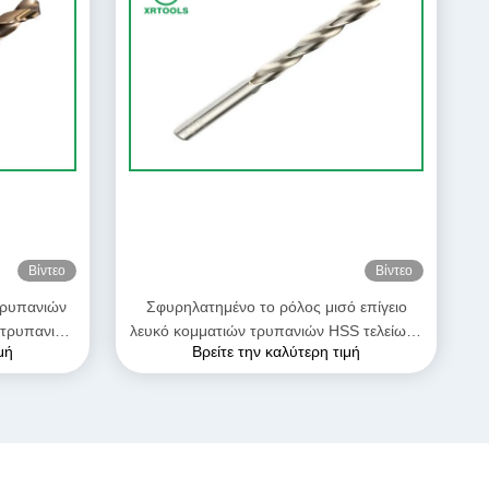
Βίντεο
Βίντεο
τρυπανιών
Σφυρηλατημένο το ρόλος μισό επίγειο
 τρυπανιών
λευκό κομματιών τρυπανιών HSS τελείωσε
μή
Βρείτε την καλύτερη τιμή
ών
την ευθεία κνήμη DIN 338 ευθύ κομμάτι
τρυπανιών κνημών