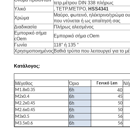
τετρ.μέτρου DIN 338 πλήρως
Υλικό
, ΤΕΤΡ.ΜΈΤΡΟ,
HSS4341
Μαύρο, φωτεινό, ηλέκτρινο/χρώμα ο
Χρώμα
που ντύνεται ή ως απαίτησή σας
Διαδικασία
Πλήρως αλεσμένος
Εμπορικό σήμα
Εμπορικό σήμα cOem
cOem
Γωνία
118° ή 135 °
Χρησιμοποιημένος
Βαθιά τρύπα που λειτουργεί για το μ
Κατάλογος:
Μέγεθος
Όριο
Γενικό Len
Νή
6h
M1.8x0.35
40
6h
M2x0.4
45
6h
M2.2x0.45
50
6h
M2.6x0.45
50
6h
M3x0.5
56
6h
M3.5x0.6
56