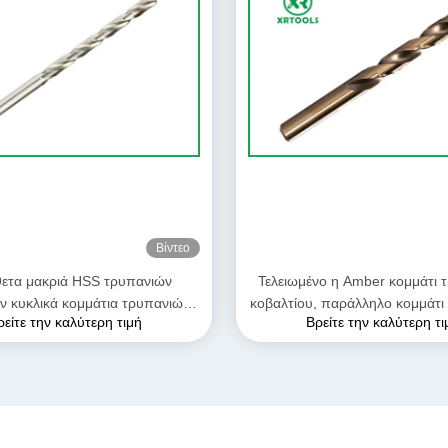
Βίντεο
ετα μακριά HSS τρυπανιών
Τελειωμένο η Amber κομμάτι 
ν κυκλικά κομμάτια τρυπανιών
κοβαλτίου, παράλληλο κομμάτι
ρείτε την καλύτερη τιμή
Βρείτε την καλύτερη τι
φής κοβαλτίου σημείου 135°
συστροφής Hss κνημ
μορφής εύκαμπτα