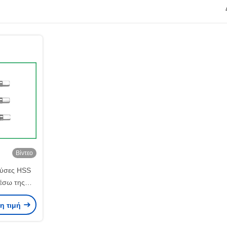
Βίντεο
ρύσες HSS
μέσω της
ιδή/λεπτή
ρη τιμή