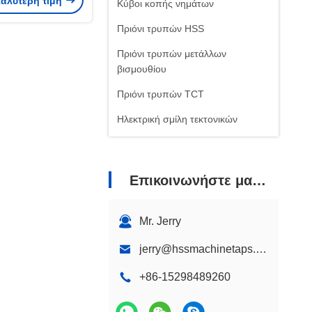
καλύτερη τιμή
εθος M50
Κύβοι κοπής νημάτων
Πριόνι τρυπών HSS
Πριόνι τρυπών μετάλλων
βισμουθίου
Πριόνι τρυπών TCT
Ηλεκτρική σμίλη τεκτονικών
Επικοινωνήστε μαζί μας
Mr. Jerry
jerry@hssmachinetaps.com
+86-15298489260