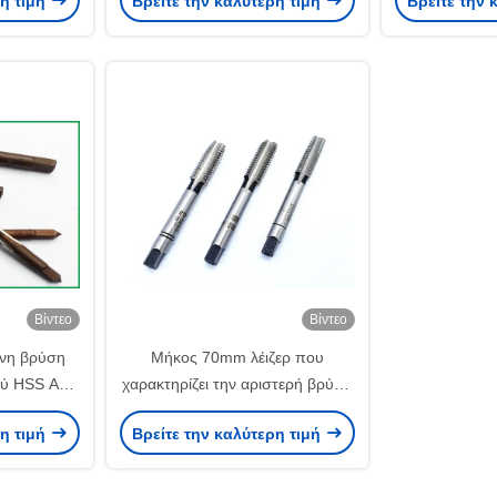
ρη τιμή
Βρείτε την καλύτερη τιμή
Βρείτε την 
ους
πρότυπα Ansi χάλυβα
μέγ
Βίντεο
Βίντεο
νη βρύση
Μήκος 70mm λέιζερ που
ού HSS Ansi
χαρακτηρίζει την αριστερή βρύση
νημάτων HSS
ρη τιμή
Βρείτε την καλύτερη τιμή