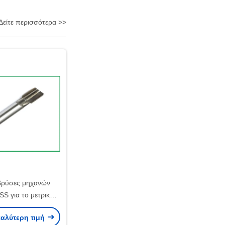
Δείτε περισσότερα >>
 βρύσες μηχανών
S για το μετρικό
κλωστή τελειωμένη
καλύτερη τιμή
κό επιφάνεια