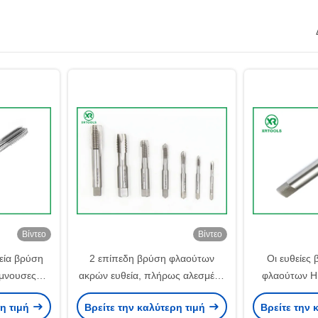
Βίντεο
Βίντεο
εία βρύση
2 επίπεδη βρύση φλαούτων
Οι ευθείες
έμνουσες
ακρών ευθεία, πλήρως αλεσμένα
φλαούτων HS
πισσών
ευθέα πρότυπα βρυσών ISO529
ISO περνούν 
ρη τιμή
Βρείτε την καλύτερη τιμή
Βρείτε την 
σωλήνων
στη λευ