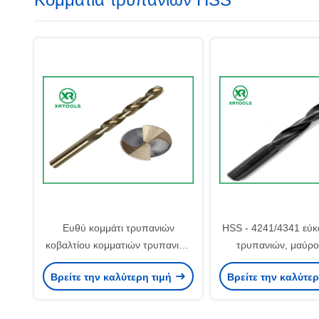
Ευθύ κομμάτι τρυπανιών
HSS - 4241/4341 εύκ
κοβαλτίου κομματιών τρυπανιών
τρυπανιών, μαύρο
συστροφής κνημών HSS DIN 338
σφυρηλάτησαν τα 
Βρείτε την καλύτερη τιμή
Βρείτε την καλύτε
M35 hss για το ανοξείδωτο
τρυπανιών συσ