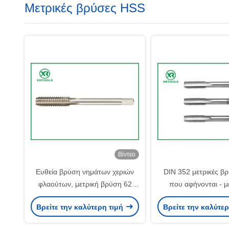
Μετρικές βρύσες HSS
Βίντεο
Ευθεία βρύση νημάτων χεριών
DIN 352 μετρικές β
φλαούτων, μετρική βρύση 62
που αφήνονται - 
βουλωμάτων ανοχής 6H -
τρύπας τη χονδροε
Βρείτε την καλύτερη τιμή
Βρείτε την καλύτε
σκληρότητα 66HRC
πίσσα