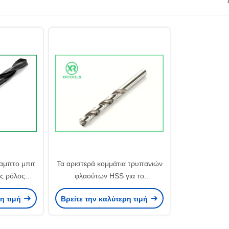
αμπτο μπιτ
Τα αριστερά κομμάτια τρυπανιών
ς ρόλος
φλαούτων HSS για το
κομμάτια
λευκό μετάλλων τελείωσαν την
ρη τιμή
Βρείτε την καλύτερη τιμή
τροφής
ευθεία κνήμη DIN 338