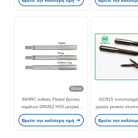
Βρείτε την καλύτερη τιμή
Βρείτε την καλύτε
HSS
νημάτων μήκ
Βίντεο
66HRC ευθείες Fluted βρύσες
GCR15 τυποποιημέ
νημάτων DIN352 HSS μετρικές
χεριών γενικού σκοπ
λεπτές
μετάλλων
Βρείτε την καλύτερη τιμή
Βρείτε την καλύτε