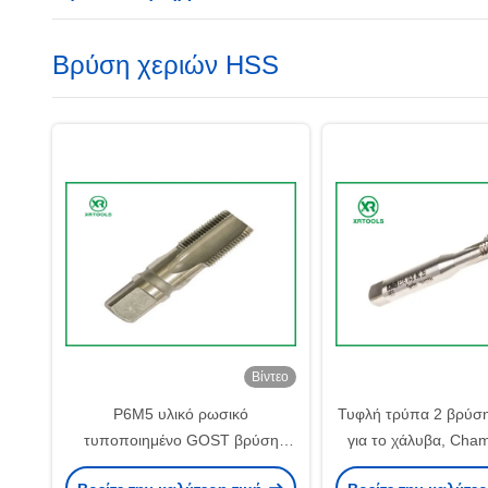
Βρύση χεριών HSS
Βίντεο
P6M5 υλικό ρωσικό
Τυφλή τρύπα 2 βρύσ
τυποποιημένο GOST βρύση
για το χάλυβα, Cham
χεριών 3266 - 81 φωτεινή μετρική
πισσών βρύση αντ