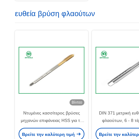
ευθεία βρύση φλαούτων
Βίντεο
Ντυμένες κασσίτερος βρύσες
DIN 371 μετρική ευθ
μηχανών επιφάνειας HSS για το
φλαούτων, 6 - 8 τ
μη σιδηρούχο χάλυβα 4341
βρύσες νημάτων 
Βρείτε την καλύτερη τιμή
Βρείτε την καλύτε
μετάλλων υλικό