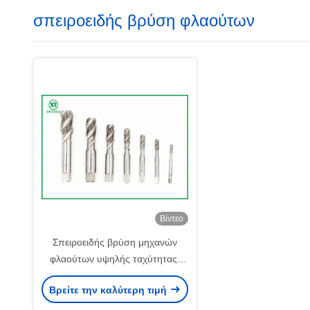
σπειροειδής βρύση φλαούτων
Βίντεο
Σπειροειδής βρύση μηχανών
φλαούτων υψηλής ταχύτητας,
τυφλές τέμνουσες βρύσες
Βρείτε την καλύτερη τιμή
νημάτων τρυπών