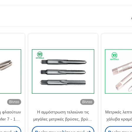
Βίντεο
Βίντεο
η φλαούτων
Η αμμόστρωση τελειώνει τις
Μετρικές λεπτ
fer 7 - 10
μεγάλες μετρικές βρύσες, βρύση
χάλυβα κραμά
ίστροφων
χεριών βουλωμάτων για τα
τρύπες GC