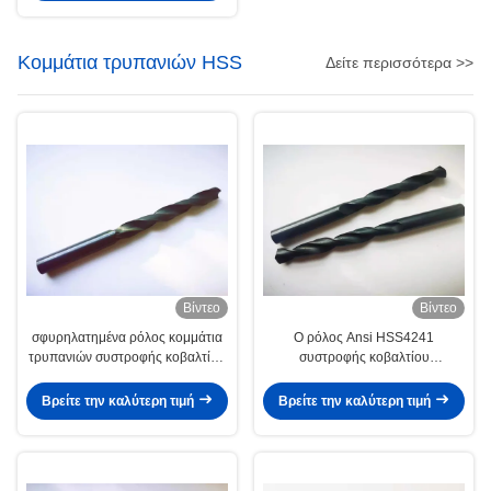
Κομμάτια τρυπανιών HSS
Δείτε περισσότερα >>
Βίντεο
Βίντεο
σφυρηλατημένα ρόλος κομμάτια
Ο ρόλος Ansi HSS4241
τρυπανιών συστροφής κοβαλτίου
συστροφής κοβαλτίου
HRC 61 DIN338 HSS
σφυρηλάτησε τα φωτεινά
κομμάτια τρυπανιών HSS
Βρείτε την καλύτερη τιμή
Βρείτε την καλύτερη τιμή