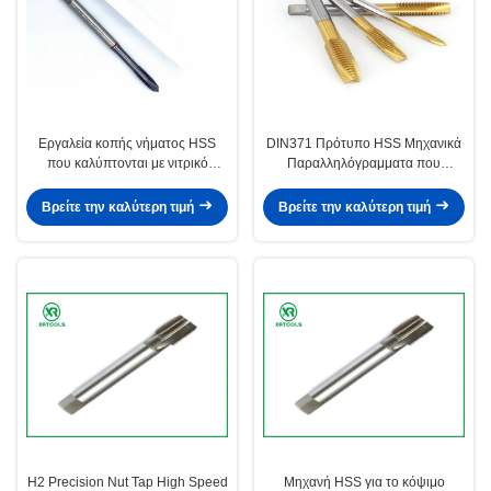
Εργαλεία κοπής νήματος HSS
DIN371 Πρότυπο HSS Μηχανικά
που καλύπτονται με νιτρικό
Παραλληλόγραμματα που
τιτάνιο Επαγγελματικά εργαλεία
Προσφέρουν Βήμα 0,5 έως 1,25
κοπής νήματος σχεδιασμένα για
και Φινίρισμα Λαμπερής
Βρείτε την καλύτερη τιμή
Βρείτε την καλύτερη τιμή
ακρίβεια και αντοχή
Επιφάνειας Ιδανικά για Εργασίες
Ακριβούς Σπειρώματος
H2 Precision Nut Tap High Speed
Μηχανή HSS για το κόψιμο