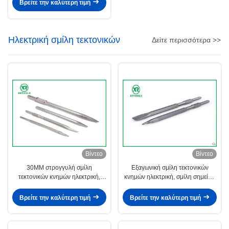
βάθους
Βρείτε την καλύτερη τιμή
Ηλεκτρική σμίλη τεκτονικών
Δείτε περισσότερα >>
Βίντεο
Βίντεο
30MM στρογγυλή σμίλη
Εξαγωνική σμίλη τεκτονικών
τεκτονικών κνημών ηλεκτρική,
κνημών ηλεκτρική, σμίλη σημείου
σμίλη κρύου χάλυβα
διαμαντιών 17 * 400mm
αμμοστρωτικών μηχανών άμμου
Βρείτε την καλύτερη τιμή
Βρείτε την καλύτερη τιμή
για το Stone