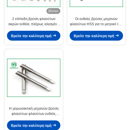
Βίντεο
2 επίπεδη βρύση φλαούτων
Οι ευθείες βρύσες μηχανών
ακρών ευθεία, πλήρως αλεσμένα
φλαούτων HSS για το μετρικό ISO
ευθέα πρότυπα βρυσών ISO529
περνούν κλωστή τελειωμένη στη
σωλήνων
λευκό επιφάνεια
Βρείτε την καλύτερη τιμή
Βρείτε την καλύτερη τιμή
Η χειρωνακτική μηχανών βρύση
φλαούτων φλαούτων ευθεία,
λευκό τελειώνει τη βρύση
βουλωμάτων σπινθήρων νημάτων
Βρείτε την καλύτερη τιμή