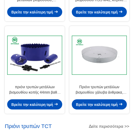
μετάλλων βισμουθίου,
βισμουθίου HSS M42, κίτρινο
τοποθετημένο αιχμή πριόνι
τελειωμένο πριόνι βαθιών τρυπών
τρυπών HSS M42 καρβίδιο με
για το ξύλο/αργίλιο
Βρείτε την καλύτερη τιμή
Βρείτε την καλύτερη τιμή
χτισμένος
πριόνι τρυπών μετάλλων
Πριόνι τρυπών μετάλλων
βισμουθίου κοπής 44mm βαθύ,
βισμουθίου χάλυβα άνθρακα,
4/6 μεταβλητό δόντια TPI πριόνι
άκρη ενωμένη στενά επιφάνεια
τρυπών μετάλλων τέμνον
ζωγραφικής χρώματος πριονιών
Βρείτε την καλύτερη τιμή
Βρείτε την καλύτερη τιμή
τρυπών 7 ίντσας
Πριόνι τρυπών TCT
Δείτε περισσότερα >>