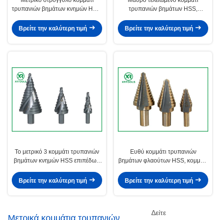
τρυπανιών βημάτων κνημών HSS,
τρυπανιών βημάτων HSS,
κομμάτι τρυπανιών βημάτων
κομμάτι τρυπανιών βημάτων
χάλυβα για το σωλήνα μετάλλων
τιτανίου για το φύλλο μετάλλων
Βρείτε την καλύτερη τιμή
Βρείτε την καλύτερη τιμή
Το μετρικό 3 κομμάτι τρυπανιών
Ευθύ κομμάτι τρυπανιών
βημάτων κνημών HSS επιπέδων,
βημάτων φλαούτων HSS, κομμάτι
σπειροειδές φλάουτο επιταχύνει
τρυπανιών βημάτων 2 ίντσας για
το διακόπτη τσιπ κομματιών
την πολλαπλάσια τρύπα
Βρείτε την καλύτερη τιμή
Βρείτε την καλύτερη τιμή
τρυπανιών
Δείτε
Μετρικά κομμάτια τρυπανιών