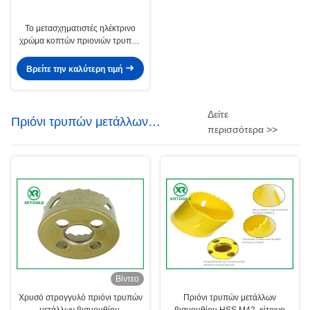
Το μετασχηματιστές ηλέκτρινο
χρώμα κοπτών πριονιών τρυπών
κνημών HSS δεκαεξαδικού
τελειώνει τη βέλτιστη διάρκεια
Βρείτε την καλύτερη τιμή
Δείτε
Πριόνι τρυπών μετάλλων
περισσότερα >>
βισμουθίου
Βίντεο
Χρυσό στρογγυλό πριόνι τρυπών
Πριόνι τρυπών μετάλλων