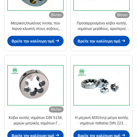
Βίντεο
Βίντεο
Μετρικός/σωλήνας ίντσας που
Προσαρμοσμένοι κύβοι κοπής
περνά κλωστή στους κύβους,
νημάτων μεγέθους, αριστεροί
υψηλή σκληρότητα κύβος TIAIN 1
κύβοι για την παραγωγή των
ίντσας που ντύνεται
εξωτερικών νημάτων
Βρείτε την καλύτερη τιμή
Βρείτε την καλύτερη τιμή
Βίντεο
Κύβοι κοπής νημάτων DIN 5158,
Η μηχανή M35/τετρ.μέτρο κοπής
χεριών μετρικής νημάτων Γ
νημάτων πεθαίνει DIN 223
επιφάνειας κύβων φωτεινής
τυποποιημένο υλικό χάλυβα
κραμάτων
Βρείτε την καλύτερη τιμή
Βρείτε την καλύτερη τιμή