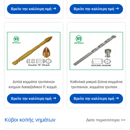
καλύπτεται γύρω από την κνήμη
επίπεδο υλικό χάλυβα άνθρακα
με την έγκριση του ISO 9000
κνημών
Βρείτε την καλύτερη τιμή
Βρείτε την καλύτερη τιμή
Διπλά κομμάτια τρυπανιών
Καθολικά μακριά ξύλινα κομμάτια
κνημών δεκαεξαδικού Ρ, κομμάτι
τρυπανιών, κομμάτια τρυπανιών
τρυπανιών τεκτονικών 3 επίπεδο
σημείου καρφιών συγκεκριμένων
16mm με το φλάουτο
κεραμιδιών
Βρείτε την καλύτερη τιμή
Βρείτε την καλύτερη τιμή
Κύβοι κοπής νημάτων
Δείτε περισσότερα >>