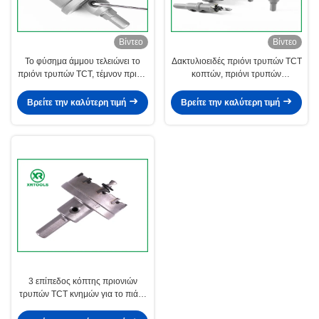
Βίντεο
Βίντεο
Το φύσημα άμμου τελειώνει το
Δακτυλιοειδές πριόνι τρυπών TCT
πριόνι τρυπών TCT, τέμνον πριόνι
κοπτών, πριόνι τρυπών
ζωνών μετάλλων καρβιδίου
ανοξείδωτου για το σκληρό
βολφραμίου
χάλυβα
Βρείτε την καλύτερη τιμή
Βρείτε την καλύτερη τιμή
3 επίπεδος κόπτης πριονιών
τρυπών TCT κνημών για το πιάτο
ανοξείδωτου 25 χιλ. τέμνοντος