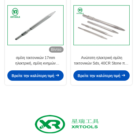
Βίντεο
σμίλη τεκτονικών 17mm
Ανώτατη ηλεκτρική σμίλη
ηλεκτρική, σμίλη κνημών
τεκτονικών Sds, 40CR Stone που
δεκαεξαδικού σμιλών σημείου
χαράζει τις σμίλες για το συμπαγή
Mohel για το διακόπτη Makita
τοίχο
Βρείτε την καλύτερη τιμή
Βρείτε την καλύτερη τιμή