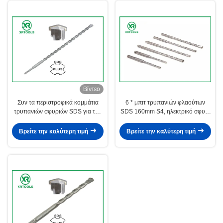
Βίντεο
Συν τα περιστροφικά κομμάτια
6 * μπιτ τρυπανιών φλαούτων
τρυπανιών σφυριών SDS για την
SDS 160mm S4, ηλεκτρικό σφυρί
ανατιναγμένη άμμος επιφάνεια
Sds YG8C συν τα κομμάτια
τύπων φλαούτων του U τούβλου
τρυπανιών
Βρείτε την καλύτερη τιμή
Βρείτε την καλύτερη τιμή