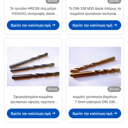
Βίντεο
Βίντεο
Το τρυπάνι HRC69 τετρ.μέτρο
Το DIN 338 M35 άλεσε πλήρως τα
HSS4341 συστροφής άλεσε
κομμάτια τρυπανιών συστροφής
πλήρως τα κομμάτια τρυπανιών
HSS κοβαλτίου
Hss
Βρείτε την καλύτερη τιμή
Βρείτε την καλύτερη τιμή
Βίντεο
Βίντεο
Σφυρηλατημένα κομμάτια
κομμάτι τρυπανιών βημάτων
τρυπανιών υψηλής ταχύτητας
7.5mm ηλέκτρινο DIN 338
Ansi HSS4241 10mm ρόλος
πλήρως αλεσμένο HSS
Βρείτε την καλύτερη τιμή
Βρείτε την καλύτερη τιμή