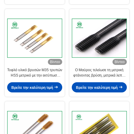
Βίντεο
Βίντεο
Τυφλό υλικό βρυσών M35 τρυπών
Ο Μαύρος τελείωσε τη μετρική
HSS μετρικό με την εκτύπωση
φτάνοντας βρύση, μετρικά λεπτά
λέιζερ γωνίας νημάτων 60 βαθμού
πρότυπα του ISO βρυσών
νημάτων
Βρείτε την καλύτερη τιμή
Βρείτε την καλύτερη τιμή