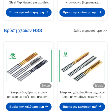
Steel Tap Ιδανικό για ακριβείς
νήματος για βιομηχανικές
εργασίες πεταλούδας σε
εφαρμογές
μηχανικές και κατασκευαστικές
Βρείτε την καλύτερη τιμή
Βρείτε την καλύτερη τιμή
διαδικασίες
Βρύση χεριών HSS
Δείτε περισσότερα >>
Βίντεο
Βίντεο
Σπειροειδείς βρύσες χεριών
Μετρικός χάλυβας 6mm μηχανών
σημείου μετρικές, που αλέθονται
αριστερή νημάτων επεξεργασία
πλήρως 10mm X 1mm βρύση για
επιφάνειας βρυσών ντυμένη
τη μηχανή
κασσίτερος
Βρείτε την καλύτερη τιμή
Βρείτε την καλύτερη τιμή