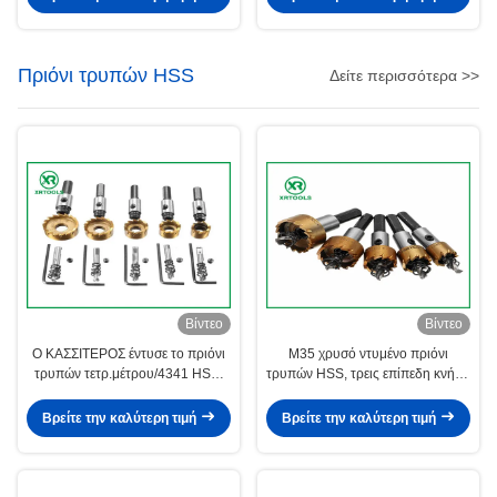
Πριόνι τρυπών HSS
Δείτε περισσότερα >>
Βίντεο
Βίντεο
Ο ΚΑΣΣΙΤΕΡΟΣ έντυσε το πριόνι
M35 χρυσό ντυμένο πριόνι
τρυπών τετρ.μέτρου/4341 HSS,
τρυπών HSS, τρεις επίπεδη κνήμη
πλήρως αλεσμένος κόπτης
6mm πριόνι τρυπών 18
πριονιών τρυπών κομματιών
διασπασμένα δόντια βαθμού
Βρείτε την καλύτερη τιμή
Βρείτε την καλύτερη τιμή
τρυπανιών πυρήνων