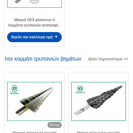
Μακριά SDS φλαούτων Λ
κομμάτια τρυπανιών συστροφής,
περιστροφικά κομμάτια
τρυπανιών σφυριών για το
Βρείτε την καλύτερη τιμή
σκυρόδεμα
hss κομμάτι τρυπανιών βημάτων
Δείτε περισσότερα >>
Βίντεο
Μετρικό στρογγυλό κομμάτι
Μαύρο τελειωμένο κομμάτι