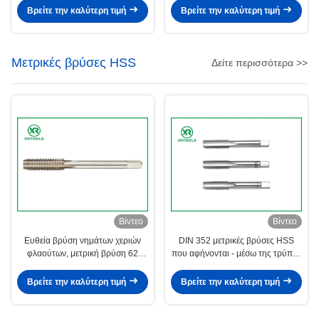
6H
εργαλείων
Βρείτε την καλύτερη τιμή
Βρείτε την καλύτερη τιμή
Μετρικές βρύσες HSS
Δείτε περισσότερα >>
Βίντεο
Βίντεο
Ευθεία βρύση νημάτων χεριών
DIN 352 μετρικές βρύσες HSS
φλαούτων, μετρική βρύση 62
που αφήνονται - μέσω της τρύπας
βουλωμάτων ανοχής 6H -
τη χονδροειδή/λεπτή πίσσα
σκληρότητα 66HRC
Βρείτε την καλύτερη τιμή
Βρείτε την καλύτερη τιμή