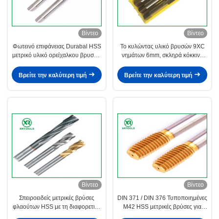
Βίντεο
Βίντεο
Φωτεινό επιφάνειας Durabal HSS
Το κυλώντας υλικό βρυσών 9XC
μετρικό υλικό ορείχαλκου βρυσών
νημάτων 6mm, σκληρά κόκκινο
μαλακό με το κυκλικό έδαφος
τελειώνει τη μυτερή βρύση χεριών
Βρείτε την καλύτερη τιμή
Βρείτε την καλύτερη τιμή
Βίντεο
Βίντεο
Σπειροειδείς μετρικές βρύσες
DIN 371 / DIN 376 Τυποποιημένες
φλαούτων HSS με τη διαφορετική
M42 HSS μετρικές βρύσες για
ανοχή επεξεργασίας επιφάνειας
εξαρτήματα μηχανημάτων