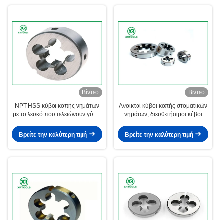
Βίντεο
Βίντεο
NPT HSS κύβοι κοπής νημάτων
Ανοικτοί κύβοι κοπής στοματικών
με το λευκό που τελειώνουν γύρω
νημάτων, διευθετήσιμοι κύβοι
από την έγκριση μορφής ISO4230
Rethreading δεκαεξαδικού για την
κοπή
Βρείτε την καλύτερη τιμή
Βρείτε την καλύτερη τιμή