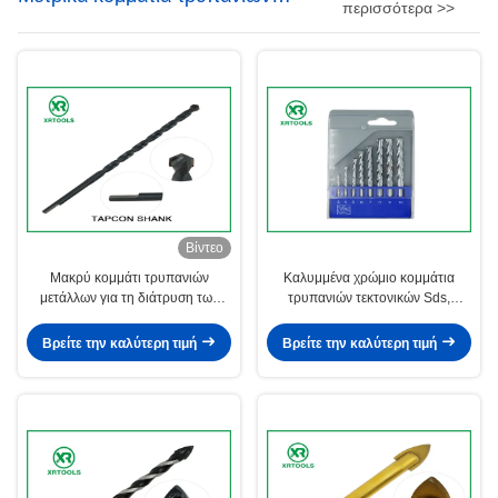
περισσότερα >>
τεκτονικών
Βίντεο
Μακρύ κομμάτι τρυπανιών
Καλυμμένα χρώμιο κομμάτια
μετάλλων για τη διάτρυση των
τρυπανιών τεκτονικών Sds,
πειραματικών τρυπών, κομμάτι
συγκεκριμένο μακρύ κομμάτι
τρυπανιών τσιμέντου αγκύρων
τρυπανιών τεκτονικών για το
Βρείτε την καλύτερη τιμή
Βρείτε την καλύτερη τιμή
βιδών Tapcon
τούβλο