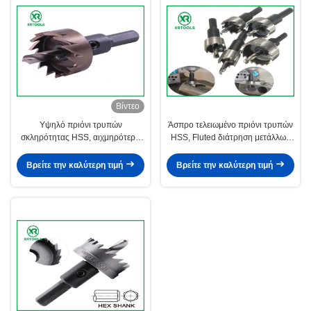
Βίντεο
Υψηλό πριόνι τρυπών
Άσπρο τελειωμένο πριόνι τρυπών
σκληρότητας HSS, αιχμηρότερο
HSS, Fluted διάτρηση μετάλλων
πριόνι τρυπών λεπίδων καθολικό
πριονιών τρυπών μετάλλων
για το ανοξείδωτο
δοντιών
Βρείτε την καλύτερη τιμή
Βρείτε την καλύτερη τιμή