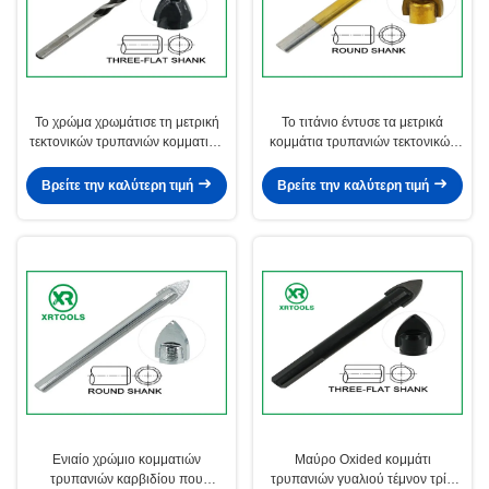
Το χρώμα χρωμάτισε τη μετρική
Το τιτάνιο έντυσε τα μετρικά
τεκτονικών τρυπανιών κομματιών
κομμάτια τρυπανιών τεκτονικών
αντίσταση διάβρωσης φλαούτων
γύρω από τη μορφή μήκος 3 -
υψηλή
16MM
Βρείτε την καλύτερη τιμή
Βρείτε την καλύτερη τιμή
Ενιαίο χρώμιο κομματιών
Μαύρο Oxided κομμάτι
τρυπανιών καρβιδίου που
τρυπανιών γυαλιού τέμνον τρία