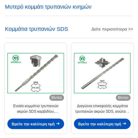
Μυτερό κομμάτι τρυπανιών κνημών
Κομμάτια τρυπανιών SDS
Δείτε περισσότερα >>
Βίντεο
Βίντεο
Ενιαία κομμάτια τρυπανιών
Διαγώνια επικεφαλής κομμάτια
ακρών SDS καρβιδίου,
τρυπανιών ακρών SDS, ανώτατα
συγκεκριμένο κομμάτι τρυπανιών
κομμάτια τρυπανιών SDS για το
πυρήνων για το σκληρό Stone
φραγμό/το τούβλο/τον τοίχο
Βρείτε την καλύτερη τιμή
Βρείτε την καλύτερη τιμή