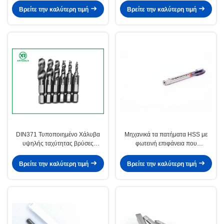
κοπής σπειρώματος για
1.25 Εργαλεία κοπής
Βρείτε την καλύτερη τιμή
Βρείτε την καλύτερη τιμή
εφαρμογές μεταλλοτεχνίας
σπειρώματος Σχεδιασμένα για
ακριβείας
σταθερό σπείρωμα
DIN371 Τυποποιημένο Χάλυβα
Μηχανικά τα πατήματα HSS με
υψηλής ταχύτητας βρύσες
φωτεινή επιφάνεια που
Μετρικό πεδίο νήματος 0,5 έως
προσφέρουν ανοχή 6H και
1,25 Εργαλείο κοπής ακριβείας
επεξεργασία Tin, σχεδιασμένα για
Βρείτε την καλύτερη τιμή
Βρείτε την καλύτερη τιμή
για βιομηχανικές εφαρμογές
ακριβή παραγωγή σπειρωμάτων