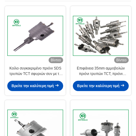
Βίντεο
Βίντεο
Κοίλο συγκεκριμένο πριόνι SDS
Επιφάνεια 35mm αμμοβολών
τρυπών TCT σφυριών συν με το
πριόνι τρυπών TCT, πριόνι
νήμα κομματιών τρυπανιών
τρυπών καρβιδίου για την κοπή
πυρήνων M22
μετάλλων
Βρείτε την καλύτερη τιμή
Βρείτε την καλύτερη τιμή