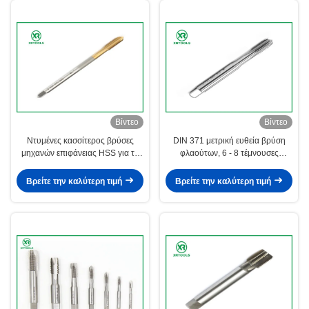
Βίντεο
Βίντεο
Ντυμένες κασσίτερος βρύσες
DIN 371 μετρική ευθεία βρύση
μηχανών επιφάνειας HSS για το
φλαούτων, 6 - 8 τέμνουσες
μη σιδηρούχο χάλυβα 4341
βρύσες νημάτων πισσών
μετάλλων υλικό
Βρείτε την καλύτερη τιμή
Βρείτε την καλύτερη τιμή